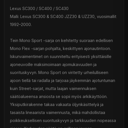
Lexus SC300 / SC400 / SC430
Malli: Lexus SC300 & SC400 JZZ30 & UZZ30, vuosimallit
1992–2000.
Tein Mono Sport -sarja on kehitetty suoraan edellisen
Mono Flex -sarjan pohjalta, keskittyen ajonautintoon.
Iskunvaimentimet on suunniteltu erityisesti yksittäisille
ajoneuvoille maksimoimaan ajomukavuuden ja
suorituskyvyn. Mono Sport on viritetty urheilulliseen
ajoon tiellä tai radalla ja tarjoaa jäykemmän ajotuntuman
kuin Street-sarjat, mutta laajan vaimennuksen
säätöalueensa ansiosta se sopii myös arkikäyttöön.
Yksiputkirakenne takaa vakaata öljynkäsittelyä ja
tasaista lineaarista vaimennusta, mikä mahdollistaa
poikkeuksellisen suorituskyvyn ja tarkkuuden nopeassa