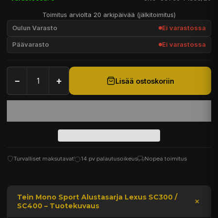
Toimitus arviolta 20 arkipäivää (jälkitoimitus)
Oulun Varasto
Ei varastossa
Päävarasto
Ei varastossa
−
+
Lisää ostoskoriin
Turvalliset maksutavat
14 pv palautusoikeus
Nopea toimitus
Tein Mono Sport Alustasarja Lexus SC300 /
SC400 – Tuotekuvaus