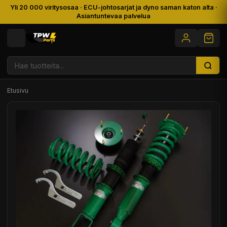
Yli 20 000 viritysosaa · ECU-johtosarjat ja dyno saman katon alta ·
Asiantuntevaa palvelua
Etusivu