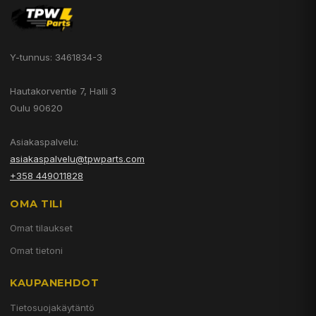
Y-tunnus: 3461834-3
Hautakorventie 7, Halli 3
Oulu 90620
Asiakaspalvelu:
asiakaspalvelu@tpwparts.com
+358 449011828
OMA TILI
Omat tilaukset
Omat tietoni
KAUPANEHDOT
Tietosuojakäytäntö