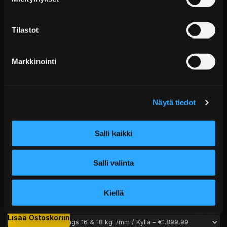
Puhelin:
+358 449011828
Ilmainen toimitus yli 300 € tilauksiin
14 päivän palautusoikeus
Tilastot
KATSO LISÄÄ
Markkinointi
Näytä tiedot
Salli kaikki
D2 Circuit Coiloverit BMW 3-sarja E36 (1990–1998)
Salli valinta
Alk. €1.751,99 sis. ALV
Kiellä
Toimitus arviolta 20 arkipäivää (jälkitoimitus)
Lisää Ostoskoriin