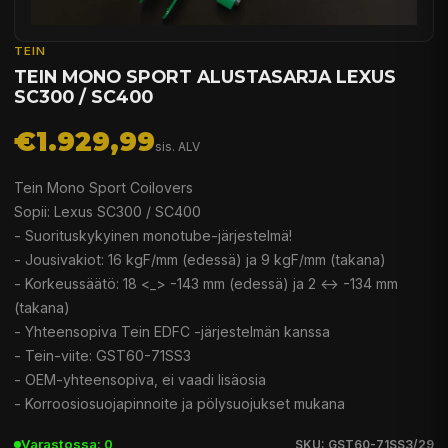
TEIN
TEIN MONO SPORT ALUSTASARJA LEXUS
SC300 / SC400
€1.929,99
sis. ALV
Tein Mono Sport Coilovers
Sopii: Lexus SC300 / SC400
- Suorituskykyinen monotube-järjestelmä!
- Jousivakiot: 16 kgF/mm (edessä) ja 9 kgF/mm (takana)
- Korkeussäätö: 18 <_> -143 mm (edessä) ja 2 <-> -134 mm
(takana)
- Yhteensopiva Tein EDFC -järjestelmän kanssa
- Tein-viite: GST60-71SS3
- OEM-yhteensopiva, ei vaadi lisäosia
- Korroosiosuojapinnoite ja pölysuojukset mukana
Varastossa: 0
SKU: GST60-71SS3/29