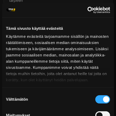
tarpeen
Yläkiinnikkeet: Alumiiniset pallonivelet camber-säädöllä
McPherson-jousitukseen
Iskunvaimennuksen säätö: 16-portainen säätö,
Tämä sivusto käyttää evästeitä
laajennettavissa 32 tai 64 portaaseen EDFC-
Käytämme evästeitä tarjoamamme sisällön ja mainosten
järjestelmällä
räätälöimiseen, sosiaalisen median ominaisuuksien
Mono Sport -sarjan iskunvaimentimien huolto- ja
tukemiseen ja kävijämäärämme analysoimiseen. Lisäksi
kunnostuspalvelut ovat saatavilla Teiniltä. Japanilainen
jaamme sosiaalisen median, mainosalan ja analytiikka-
valmistus takaa erinomaisen laadun, korkean
alan kumppaneillemme tietoja siitä, miten käytät
luotettavuuden ja pitkän käyttöiän.
sivustoamme. Kumppanimme voivat yhdistää näitä
tietoja muihin tietoihin, joita olet antanut heille tai joita on
kerätty, kun olet käyttänyt heidän palvelujaan.
Toimitus & Palautukset
Tekniset kysymykset
Suostumuksen
Kaupan sijainnissa olevat tuotteet 1–3 arkipäivässä
Välttämätön
valinta
Päävaraston tuotteet 7 arkipäivässä
TEIN - Alustasarjat
Sähköposti:
asiakaspalvelu@tpwparts.com
Jälkitoimitustuotteet noin 20 arkipäivässä
Mieltymykset