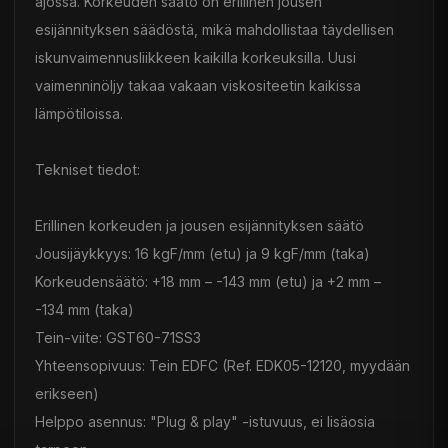
ajossa. Korkeuden säätö on erillinen jousen
esijännityksen säädöstä, mikä mahdollistaa täydellisen
iskunvaimennusliikkeen kaikilla korkeuksilla. Uusi
vaimenninöljy takaa vakaan viskositeetin kaikissa
lämpötiloissa.
Tekniset tiedot:
Erillinen korkeuden ja jousen esijännityksen säätö
Jousijäykkyys: 16 kgF/mm (etu) ja 9 kgF/mm (taka)
Korkeudensäätö: +18 mm – -143 mm (etu) ja +2 mm –
-134 mm (taka)
Tein-viite: GST60-71SS3
Yhteensopivuus: Tein EDFC (Ref. EDK05-12120, myydään
erikseen)
Helppo asennus: "Plug & play" -istuvuus, ei lisäosia