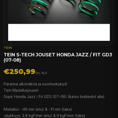
TEIN
TEIN S-TECH JOUSET HONDA JAZZ / FIT GD3
(07-08)
€250,99
sis. ALV
Paranna ulkonäköä ja suorituskykyä!
Tein Madallusjouset
Sopii: Honda Jazz / Fit GD3 (07-08) (katso lisätiedot alla)
Madallus: -46 mm (etu) & -31 mm (taka)
Jäykkyys: 2,8 kgF/mm (etu) & 6 kgF/mm (taka)