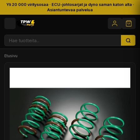
Yli 20 000 viritysosaa · ECU-johtosarjat ja dyno saman katon alta ·
Asiantuntevaa palvelua
Etusivu