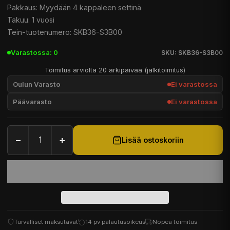
Pakkaus: Myydään 4 kappaleen settinä
Takuu: 1 vuosi
Tein-tuotenumero: SKB36-S3B00
Varastossa: 0
SKU: SKB36-S3B00
Toimitus arviolta 20 arkipäivää (jälkitoimitus)
Oulun Varasto
Ei varastossa
Päävarasto
Ei varastossa
−
+
Lisää ostoskoriin
Turvalliset maksutavat
14 pv palautusoikeus
Nopea toimitus