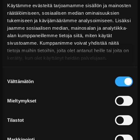
Käytämme evästeitä tarjoamamme sisällön ja mainosten
räätälöimiseen, sosiaalisen median ominaisuuksien
D2 Circuit Coiloverit BMW 3-sarja E36 (1990–1998)
tukemiseen ja kävijämäärämme analysoimiseen. Lisäksi
jaamme sosiaalisen median, mainosalan ja analytiikka-
Alk. €1.751,99 sis. ALV
alan kumppaneillemme tietoja siitä, miten käytät
Toimitus arviolta 20 arkipäivää (jälkitoimitus)
sivustoamme. Kumppanimme voivat yhdistää näitä
tietoja muihin tietoihin, joita olet antanut heille tai joita on
Lisää Ostoskoriin
kerätty, kun olet käyttänyt heidän palvelujaan.
Suostumuksen
Välttämätön
valinta
Mieltymykset
Tilastot
D2 Street Coilover-alustasarja Mercedes-Benz E-
sarja (W124)
Markkinointi