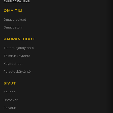
+358 449011828
OMA TILI
Omat tilaukset
Omat tietoni
KAUPANEHDOT
Tietosuojakäytäntö
Toimituskäytäntö
Käyttöehdot
Palautuskäytäntö
SIVUT
Kauppa
Ostoskori
Palvelut