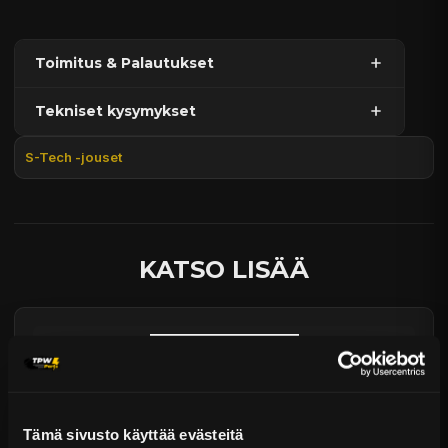
Toimitus & Palautukset
Tekniset kysymykset
Kaupan sijainnissa olevat tuotteet 1–3 arkipäivässä
Päävaraston tuotteet 7 arkipäivässä
S-Tech -jouset
Sähköposti:
asiakaspalvelu@tpwparts.com
Jälkitoimitustuotteet noin 20 arkipäivässä
Puhelin:
+358 449011828
Ilmainen toimitus yli 300 € tilauksiin
14 päivän palautusoikeus
KATSO LISÄÄ
Tämä sivusto käyttää evästeitä