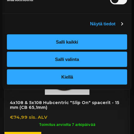
Alk. €1.299,99 sis. ALV
Toimitus arviolta 20 arkipäivää (jälkitoimitus)
Näytä tiedot
Lisää Ostoskoriin
Salli kaikki
Salli valinta
Kiellä
4x108 & 5x108 Hubcentric "Slip On" spacerit - 15
mm (CB 65,1mm)
€74,99 sis. ALV
Toimitus arviolta 7 arkipäivää