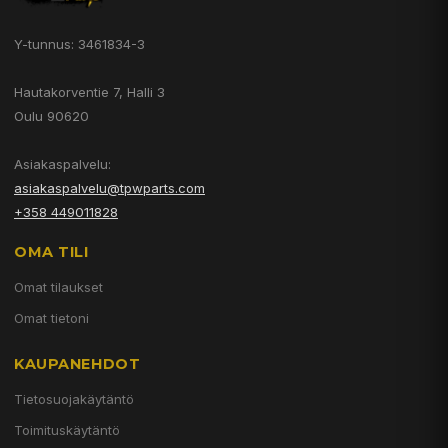
Y-tunnus: 3461834-3
Hautakorventie 7, Halli 3
Oulu 90620
Asiakaspalvelu:
asiakaspalvelu@tpwparts.com
+358 449011828
OMA TILI
Omat tilaukset
Omat tietoni
KAUPANEHDOT
Tietosuojakäytäntö
Toimituskäytäntö