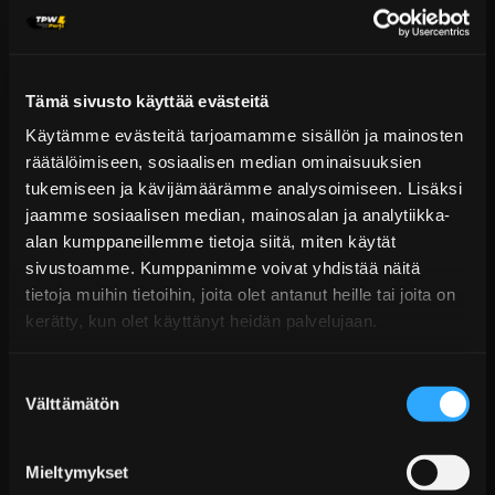
- 2 x Liipaisinsisääntuloa (Reluktori, optinen tai Hall-
anturi)
- Sisäänrakennettu barometrinen paineanturi
Tämä sivusto käyttää evästeitä
- Sisäänrakennettu Wideband Controller
Käytämme evästeitä tarjoamamme sisällön ja mainosten
- 3-akselinen kiihtyvyysanturi
räätälöimiseen, sosiaalisen median ominaisuuksien
tukemiseen ja kävijämäärämme analysoimiseen. Lisäksi
Polttoaineen säätöjen toiminnot:
jaamme sosiaalisen median, mainosalan ja analytiikka-
alan kumppaneillemme tietoja siitä, miten käytät
sivustoamme. Kumppanimme voivat yhdistää näitä
Perinteiset, mallinnetut ja mallinnetut
tietoja muihin tietoihin, joita olet antanut heille tai joita on
monipolttoainetarkastukset
kerätty, kun olet käyttänyt heidän palvelujaan.
Yksittäinen ryhmä, monipisteinen ryhmä, sekventiaalinen,
puoli-sekventiaalinen, ryhmätasoitettu, sekventiaalinen
Suostumuksen
tasoitus ja sekventiaalinen/multi-ryhmätasoitettu
Välttämätön
valinta
ruiskutus
Asynkroninen ruiskutus (voi lisätä polttoainetta
Mieltymykset
alkuperäisen ruiskutuksen jälkeen, jos olosuhteet