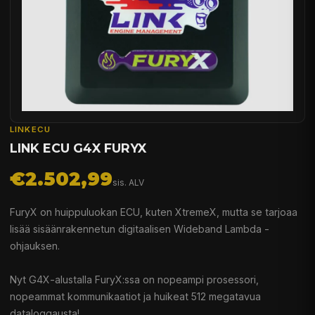
LINKECU
LINK ECU G4X FURYX
€2.502,99
sis. ALV
FuryX on huippuluokan ECU, kuten XtremeX, mutta se tarjoaa
lisää sisäänrakennetun digitaalisen Wideband Lambda -
ohjauksen.
Nyt G4X-alustalla FuryX:ssa on nopeampi prosessori,
nopeammat kommunikaatiot ja huikeat 512 megatavua
dataloggausta!