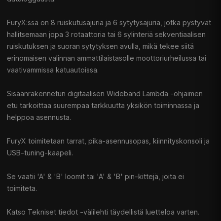
FuryX:ssä on 8 ruiskutusajuria ja 6 sytytysajuria, jotka pystyvät
hallitsemaan jopa 3 rotaattoria tai 6 sylinteriä sekventiaalisen
ruiskutuksen ja suoran sytytyksen avulla, mikä tekee siitä
erinomaisen valinnan ammattilaistasolle moottoriurheilussa tai
vaativammissa katuautoissa.
Sisäänrakennetun digitaalisen Wideband Lambda -ohjaimen
etu tarkoittaa suurempaa tarkkuutta yksikön toiminnassa ja
helppoa asennusta.
FuryX toimitetaan tarrat, pika-asennusopas, kiinnityskonsoli ja
USB-tuning-kaapeli.
Se vaatii 'A' & 'B' loomit tai 'A' & 'B' pin-kittejä, joita ei
toimiteta.
Katso Tekniset tiedot -välilehti täydellistä luetteloa varten.