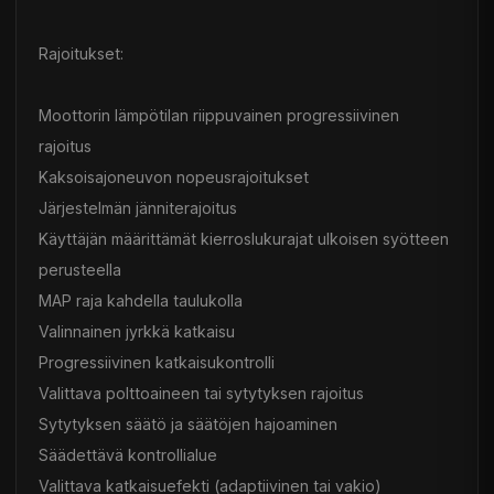
Rajoitukset:
Moottorin lämpötilan riippuvainen progressiivinen
rajoitus
Kaksoisajoneuvon nopeusrajoitukset
Järjestelmän jänniterajoitus
Käyttäjän määrittämät kierroslukurajat ulkoisen syötteen
perusteella
MAP raja kahdella taulukolla
Valinnainen jyrkkä katkaisu
Progressiivinen katkaisukontrolli
Valittava polttoaineen tai sytytyksen rajoitus
Sytytyksen säätö ja säätöjen hajoaminen
Säädettävä kontrollialue
Valittava katkaisuefekti (adaptiivinen tai vakio)