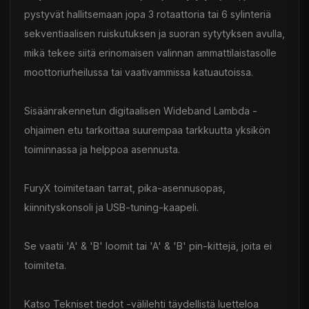
pystyvät hallitsemaan jopa 3 rotaattoria tai 6 sylinteriä
sekventiaalisen ruiskutuksen ja suoran sytytyksen avulla,
mikä tekee siitä erinomaisen valinnan ammattilaistasolle
moottoriurheilussa tai vaativammissa katuautoissa.
Sisäänrakennetun digitaalisen Wideband Lambda -
ohjaimen etu tarkoittaa suurempaa tarkkuutta yksikön
toiminnassa ja helppoa asennusta.
FuryX toimitetaan tarrat, pika-asennusopas,
kiinnityskonsoli ja USB-tuning-kaapeli.
Se vaatii 'A' & 'B' loomit tai 'A' & 'B' pin-kittejä, joita ei
toimiteta.
Katso Tekniset tiedot -välilehti täydellistä luetteloa