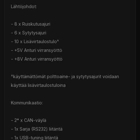
Lähtöjohdot:
- 8 x Ruiskutusajuri
- 6 x Sytytysajuri
- 10 x Lisävirtaulostulo^
- +5V Anturi virransyöttö
- +8V Anturi virransyöttö
^käyttämättömät polttoaine- ja sytytysajurit voidaan
käyttää lisävirtaulostuloina
Kommunikaatio:
- 2* x CAN-väylä
- 1x Sarja (RS232) liitäntä
- 1x USB-tuning liitäntä