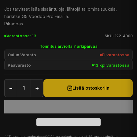
Jos tarvitset lisää sisääntuloja, lähtöjä tai ominaisuuksia,
harkitse G5 Voodoo Pro -mallia.
Pikaopas
Varastossa: 13
SKU: 122-4000
Toimitus arviolta 7 arkipäivää
Oulun Varasto
Ei varastossa
Päävarasto
13 kpl varastossa
−
+
Lisää ostoskoriin
Turvalliset maksutavat
14 pv palautusoikeus
Nopea toimitus