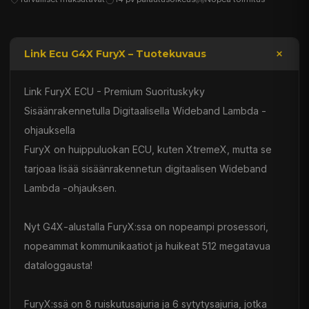
Link Ecu G4X FuryX – Tuotekuvaus
Link FuryX ECU - Premium Suorituskyky
Sisäänrakennetulla Digitaalisella Wideband Lambda -
ohjauksella
FuryX on huippuluokan ECU, kuten XtremeX, mutta se
tarjoaa lisää sisäänrakennetun digitaalisen Wideband
Lambda -ohjauksen.
Nyt G4X-alustalla FuryX:ssa on nopeampi prosessori,
nopeammat kommunikaatiot ja huikeat 512 megatavua
dataloggausta!
FuryX:ssä on 8 ruiskutusajuria ja 6 sytytysajuria, jotka