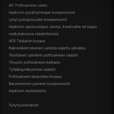
IAT Polttoaineen säätö
Injektorin pysähtymisajan kompensointi
Lyhyt pulssipituuden kompensointi
Injektorin ajastusohjaus: aloitus, keskivaihe tai loppu
ruiskutuksessa säädettävissä
AFR Taulukon korjaus
Kaksoiskierroksinen Lambda suljettu silmukka
Yksittäiset sylinterin polttoaineen säädöt
Ylivuoto polttoaineen katkaisu
Tyhjäkäyntikuorman säädöt
Polttoaineen lämpötilan korjaus
Barometrinen paineen kompensointi
Injektorin testitoiminto
Sytytysasetukset: