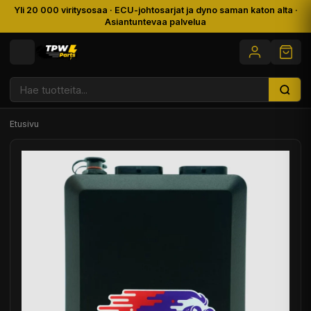
Yli 20 000 viritysosaa · ECU-johtosarjat ja dyno saman katon alta ·
Asiantuntevaa palvelua
Etusivu