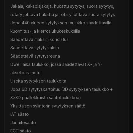
Jakaja, kaksoisjakaja, hukattu sytytys, suora sytytys,
rotary johtava hukattu ja rotary johtava suora sytytys
Jopa 440 alueen sytytyksen taulukko säädettävillä
kuormitus- ja kierroslukukeskuksilla
Säädettävä maksimikohdistus
Säädettävä sytytysjakso
Säädettävä sytytysreuna
Dwell aika taulukko, jossa säädettävät X- ja Y-
akseliparametrit
Useita sytytyksen taulukoita
Jopa 6D sytytyskartoitus (3D sytytyksen taulukko +
3x3D päällekkäistä säätötaulukkoa)
Yksittäisen sylinterin sytytyksen säätö
IAT säätö
Jännitesäätö
ECT säätö