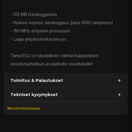
- 512 MB Dataloggausta
- Korkea nopeus dataloggaus (jopa 1000 samples/s)
- 150 MHz erityinen prosessori
- Laaja ympäristönkestävyys
Tämä ECU on täydellinen valinta huipputason
moottoriurheiluun ja vaativille sovelluksille!
Toimitus & Palautukset
Tekniset kysymykset
Kaupan sijainnissa olevat tuotteet 1–3 arkipäivässä
Päävaraston tuotteet 7 arkipäivässä
Moottorinohjaus
Sähköposti:
asiakaspalvelu@tpwparts.com
Jälkitoimitustuotteet noin 20 arkipäivässä
Puhelin:
+358 449011828
Ilmainen toimitus yli 300 € tilauksiin