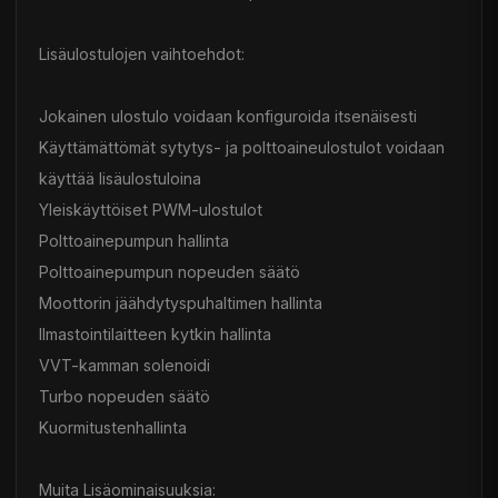
Lisäulostulojen vaihtoehdot:
Jokainen ulostulo voidaan konfiguroida itsenäisesti
Käyttämättömät sytytys- ja polttoaineulostulot voidaan
käyttää lisäulostuloina
Yleiskäyttöiset PWM-ulostulot
Polttoainepumpun hallinta
Polttoainepumpun nopeuden säätö
Moottorin jäähdytyspuhaltimen hallinta
Ilmastointilaitteen kytkin hallinta
VVT-kamman solenoidi
Turbo nopeuden säätö
Kuormitustenhallinta
Muita Lisäominaisuuksia: