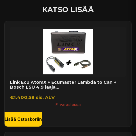
14 päivän palautusoikeus
KATSO LISÄÄ
Link Ecu AtomX + Ecumaster Lambda to Can +
Bosch LSU 4.9 laaja...
€1.400,58 sis. ALV
Ei varastossa
Lisää Ostoskoriin