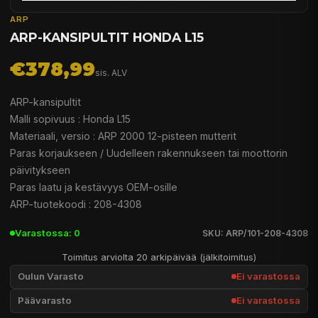
ARP
ARP-KANSIPULTIT HONDA L15
€378,99
sis. ALV
ARP-kansipultit
Malli sopivuus : Honda L15
Materiaali, versio : ARP 2000 12-pisteen mutterit
Paras korjaukseen / Uudelleen rakennukseen tai moottorin
päivitykseen
Paras laatu ja kestävyys OEM-osille
ARP-tuotekoodi : 208-4308
Varastossa: 0
SKU: ARP/101-208-4308
Toimitus arviolta 20 arkipäivää (jälkitoimitus)
Oulun Varasto
Ei varastossa
Päävarasto
Ei varastossa