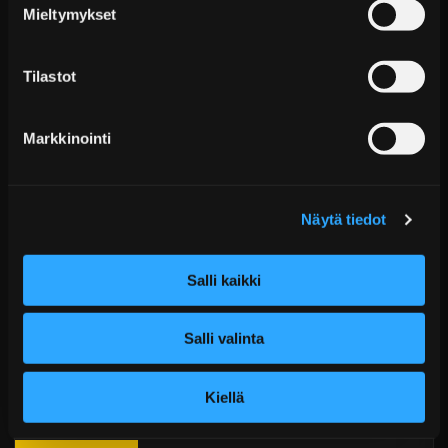
Sähköposti:
asiakaspalvelu@tpwparts.com
Mieltymykset
Jälkitoimitustuotteet noin 20 arkipäivässä
Puhelin:
+358 449011828
Ilmainen toimitus yli 300 € tilauksiin
Tilastot
14 päivän palautusoikeus
KATSO LISÄÄ
Markkinointi
Näytä tiedot
Salli kaikki
Salli valinta
ARP Kansipulttisarja Toyota Supra A90 3.0 B58 –
Custom Age Hea...
€1.189,99 sis. ALV
Kiellä
Toimitus arviolta 20 arkipäivää (jälkitoimitus)