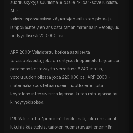
suorituskykyjä suurimmalle osalle "kilpa"-sovelluksista.
ARP
valmistusprosessissa käytettyjen erilaisten pinta- ja
lämpökäsittelyjen ansiosta tämän materiaalin vetolujuus
on tyypillisesti 200 000 psi.
ARP 2000: Valmistettu korkealaatuisesta
terässeoksesta, joka on erityisesti optimoitu tarjoamaan
parempaa kestävyyttä verrattuna 8740-malliin,
vetolujuuden ollessa jopa 220 000 psi. ARP 2000 -
materiaalia suositellaan usein moottoreille, joita
käytetään intensiivisissä lajeissa, kuten rata-ajoissa tai
kiihdytyskisoissa.
L19: Valmistettu "premium"-teräksestä, joka on saanut
lukuisia käsittelyjä, tarjoten huomattavasti enemmän