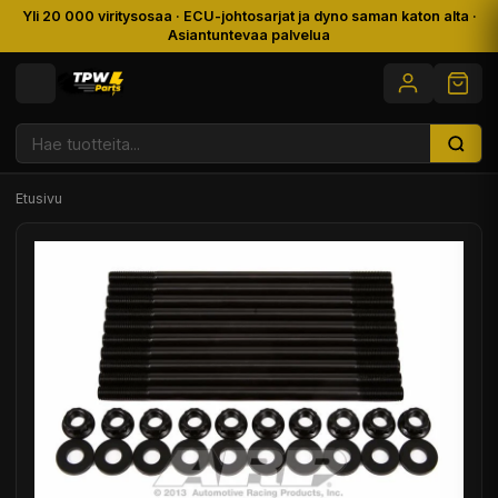
Yli 20 000 viritysosaa · ECU-johtosarjat ja dyno saman katon alta ·
Asiantuntevaa palvelua
Etusivu