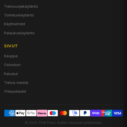
Tietosuojakäytäntö
Toimituskäytäntö
Käyttöehdot
Palautuskäytäntö
SIVUT
Kauppa
Ostoskori
Palvelut
Tietoa meistä
Yhteystiedot
© 2026 TPW Parts. Kaikki oikeudet pidätetään.