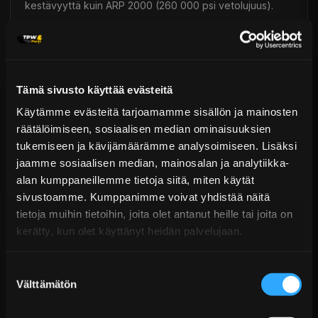
kestävyyttä kuin ARP 2000 (260 000 psi vetolujuus).
L19-materiaalia suositellaan tehokkaille moottoreille, joita
käytetään intensiivisissä lajeissa, kuten rata-ajoissa tai
kiihdytyskisoissa. Toisin kuin ARP 2000 ja 8740, L19
valmistusmateriaali ei ole ruostumaton ja vaatii tiettyjä
Tämä sivusto käyttää evästeitä
varotoimenpiteitä käytössä.
Käytämme evästeitä tarjoamamme sisällön ja mainosten
räätälöimiseen, sosiaalisen median ominaisuuksien
Custom Age: ARP:n suunnittelema uusi seos, jolla on
tukemiseen ja kävijämäärämme analysoimiseen. Lisäksi
jaamme sosiaalisen median, mainosalan ja analytiikka-
erinomaiset kestävyysominaisuudet (jopa 280 000 psi
alan kumppaneillemme tietoja siitä, miten käytät
vetolujuus). Täysin ruostumaton, se on ARP:n oma ja
sivustoamme. Kumppanimme voivat yhdistää näitä
markkinoiden paras ratkaisu.
tietoja muihin tietoihin, joita olet antanut heille tai joita on
kerätty, kun olet käyttänyt heidän palvelujaan.
Toimitus & Palautukset
Suostumuksen
Tekniset kysymykset
Välttämätön
valinta
Kaupan sijainnissa olevat tuotteet 1–3 arkipäivässä
Päävaraston tuotteet 7 arkipäivässä
Pultit