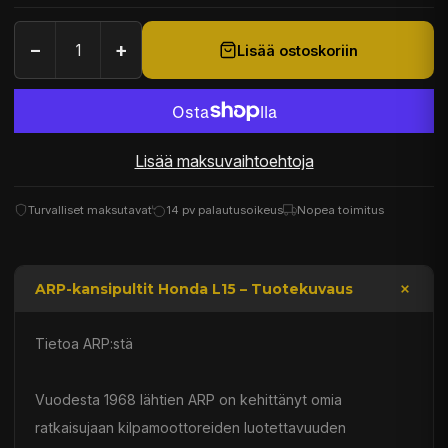
−
+
Lisää ostoskoriin
Lisää maksuvaihtoehtoja
Turvalliset maksutavat
14 pv palautusoikeus
Nopea toimitus
ARP-kansipultit Honda L15 – Tuotekuvaus
Tietoa ARP:stä
Vuodesta 1968 lähtien ARP on kehittänyt omia
ratkaisujaan kilpamoottoreiden luotettavuuden