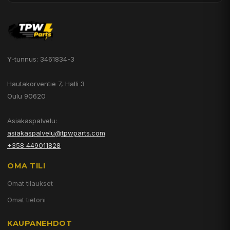
Y-tunnus: 3461834-3
Hautakorventie 7, Halli 3
Oulu 90620
Asiakaspalvelu:
asiakaspalvelu@tpwparts.com
+358 449011828
OMA TILI
Omat tilaukset
Omat tietoni
KAUPANEHDOT