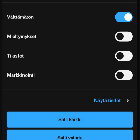
Päävaraston tuotteet 7 arkipäivässä
Sisusta
Suostumuksen
Sähköposti:
asiakaspalvelu@tpwparts.com
Välttämätön
Jälkitoimitustuotteet noin 20 arkipäivässä
valinta
Puhelin:
+358 449011828
Ilmainen toimitus yli 300 € tilauksiin
Mieltymykset
14 päivän palautusoikeus
KATSO LISÄÄ
Tilastot
Markkinointi
Näytä tiedot
HKS Lattiamatto Setti RHD Toyota Yaris GR (RHD)
Salli kaikki
€298,99 sis. ALV
Salli valinta