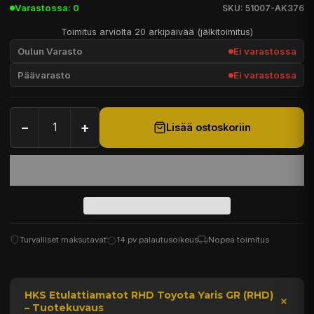
Varastossa: 0
SKU: 51007-AK376
Toimitus arviolta 20 arkipäivää (jälkitoimitus)
Oulun Varasto
Ei varastossa
Päävarasto
Ei varastossa
−
+
Lisää ostoskoriin
Turvalliset maksutavat
14 pv palautusoikeus
Nopea toimitus
HKS Etulattiamatot RHD Toyota Yaris GR (RHD)
– Tuotekuvaus