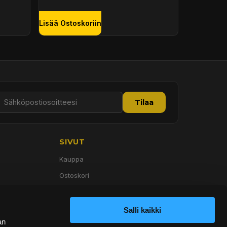
Lisää Ostoskoriin
Tilaa
SIVUT
Kauppa
Ostoskori
Palvelut
Tietoa meistä
Salli kaikki
an
Yhteystiedot