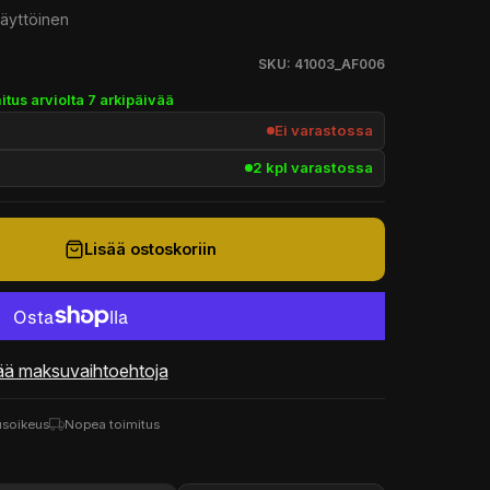
käyttöinen
SKU: 41003_AF006
itus arviolta 7 arkipäivää
Ei varastossa
2 kpl varastossa
Lisää ostoskoriin
ää maksuvaihtoehtoja
usoikeus
Nopea toimitus