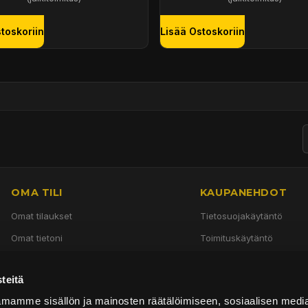
toskoriin
Lisää Ostoskoriin
OMA TILI
KAUPANEHDOT
Omat tilaukset
Tietosuojakäytäntö
Omat tietoni
Toimituskäytäntö
Käyttöehdot
teitä
Palautuskäytäntö
mamme sisällön ja mainosten räätälöimiseen, sosiaalisen medi