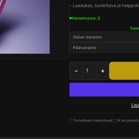
- Laadukas, luotettava ja helppo
Varastossa: 2
Toim
Oulun Varasto
Päävarasto
−
+
Lis
Turvalliset maksutavat
14 pv palaut