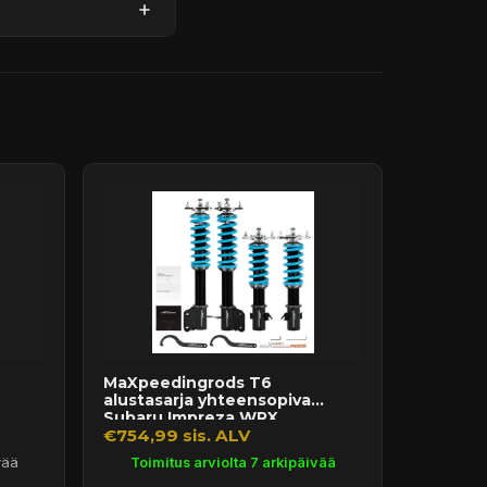
MaXpeedingrods T6
alustasarja yhteensopiva
Subaru Impreza WRX ...
€754,99 sis. ALV
vää
Toimitus arviolta 7 arkipäivää