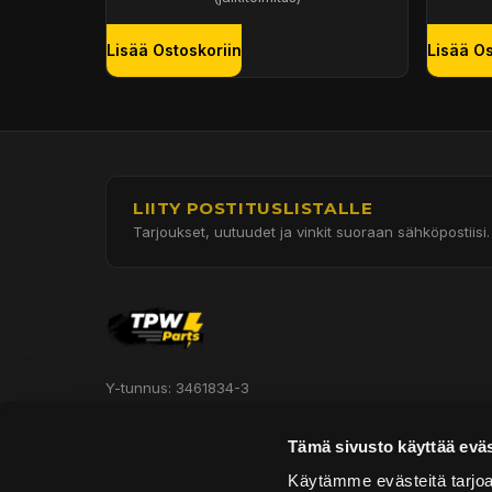
Lisää Ostoskoriin
Lisää Os
LIITY POSTITUSLISTALLE
Tarjoukset, uutuudet ja vinkit suoraan sähköpostiisi.
Y-tunnus: 3461834-3
Hautakorventie 7, Halli 3
Tämä sivusto käyttää eväs
Oulu 90620
Käytämme evästeitä tarjoa