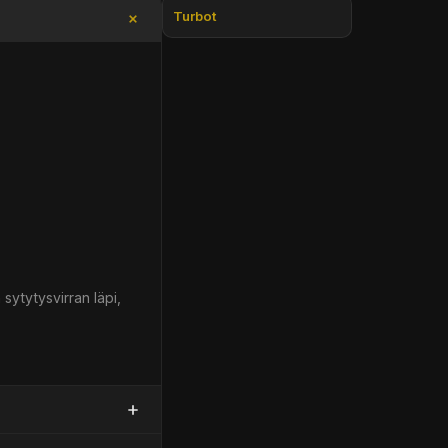
Turbot
sytytysvirran läpi,