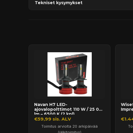
Tekniset kysymykset
Kaupan sijainnissa olevat tuotteet 1–3 arkipäivä
Päävaraston tuotteet 7 arkipäivässä
Sähköposti:
asiakaspalvelu@tpwparts.com
Jälkitoimitustuotteet noin 20 arkipäivässä
Puhelin:
+358 449011828
Ilmainen toimitus yli 300 € tilauksiin
14 päivän palautusoikeus
Navan H7 LED-
Wisef
ajovalopolttimot 110 W / 25 000
Impr
lm – 6500 K (2 kpl)
€59,99 sis. ALV
€1.4
Toimitus arviolta 20 arkipäivää
To
(jälkitoimitus)