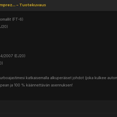
Imprez... – Tuotekuvaus
omallit (FT-6)
EJ20)
04/2007 (EJ20)
0)
turboajastimesi katkaisemalla alkuperäiset johdot (joka kulkee auton 
 nopean ja 100 % käännettävän asennuksen!