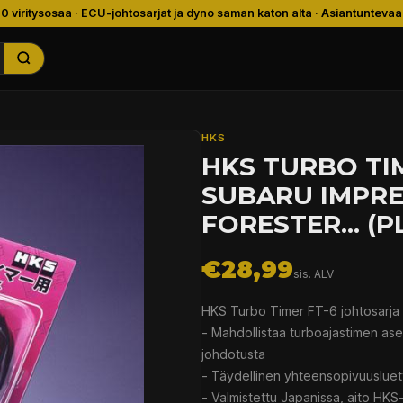
00 viritysosaa · ECU-johtosarjat ja dyno saman katon alta · Asiantuntevaa
HKS
HKS TURBO TI
SUBARU IMPREZ
FORESTER... (P
€28,99
sis. ALV
HKS Turbo Timer FT-6 johtosarja
- Mahdollistaa turboajastimen as
johdotusta
- Täydellinen yhteensopivuusluett
- Valmistettu Japanissa, aito HKS