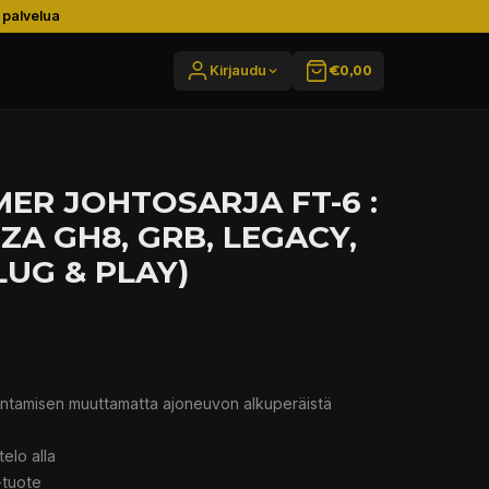
 palvelua
Kirjaudu
€0,00
MER JOHTOSARJA FT-6 :
A GH8, GRB, LEGACY,
LUG & PLAY)
entamisen muuttamatta ajoneuvon alkuperäistä
elo alla
-tuote