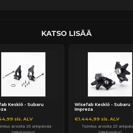
ssä
KATSO LISÄÄ
ab Keskiö - Subaru
Wisefab Keskiö - Subaru
eza
Impreza
44,99 sis. ALV
€1.444,99 sis. ALV
imitus arviolta 20 arkipäivää
Toimitus arviolta 20 arkipäi
(jälkitoimitus)
(jälkitoimitus)