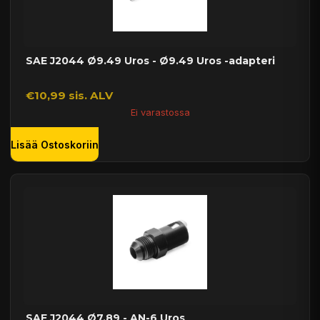
SAE J2044 Ø9.49 Uros - Ø9.49 Uros -adapteri
€10,99 sis. ALV
Ei varastossa
Lisää Ostoskoriin
SAE J2044 Ø7.89 - AN-6 Uros