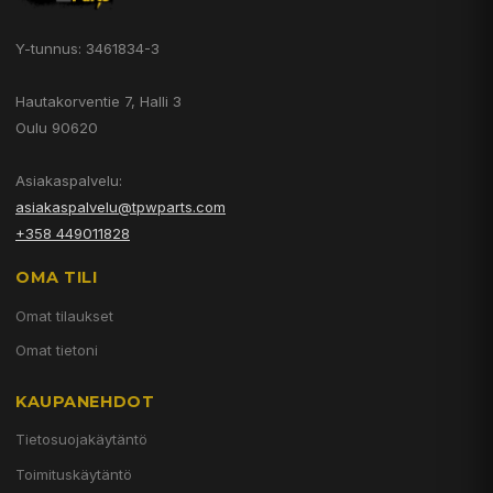
Y-tunnus: 3461834-3
Hautakorventie 7, Halli 3
Oulu 90620
Asiakaspalvelu:
asiakaspalvelu@tpwparts.com
+358 449011828
OMA TILI
Omat tilaukset
Omat tietoni
KAUPANEHDOT
Tietosuojakäytäntö
Toimituskäytäntö