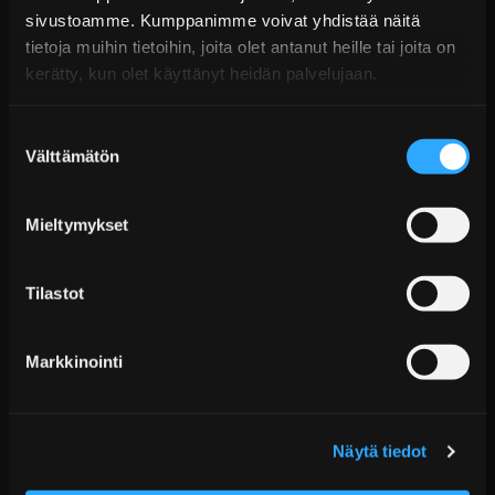
sivustoamme. Kumppanimme voivat yhdistää näitä
€9,99 sis. ALV
tietoja muihin tietoihin, joita olet antanut heille tai joita on
Ei varastossa
kerätty, kun olet käyttänyt heidän palvelujaan.
Lisää Ostoskoriin
Suostumuksen
Välttämätön
valinta
Mieltymykset
Tilastot
Markkinointi
SAE J2044 Ø7.89 to Ø7.89 / Ø7.89 3-way fitting
€9,99 sis. ALV
Näytä tiedot
Ei varastossa