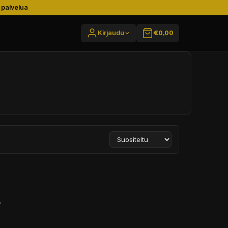
 palvelua
Kirjaudu
€0,00
.