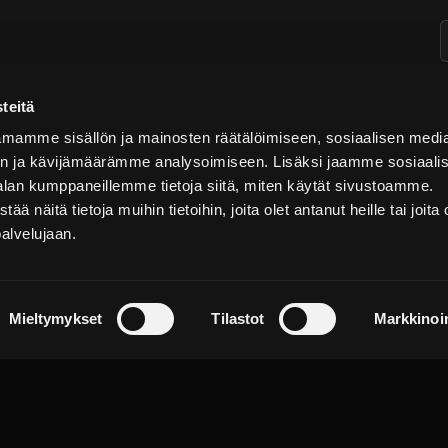
teitä
OMA TILI
KAUPANEHDOT
mamme sisällön ja mainosten räätälöimiseen, sosiaalisen medi
Omat tilaukset
Tietosuojakäytäntö
n ja kävijämäärämme analysoimiseen. Lisäksi jaamme sosiaali
Omat tietoni
Toimituskäytäntö
alan kumppaneillemme tietoja siitä, miten käytät sivustoamme.
näitä tietoja muihin tietoihin, joita olet antanut heille tai joita 
Käyttöehdot
palvelujaan.
Palautuskäytäntö
Mieltymykset
Tilastot
Markkinoin