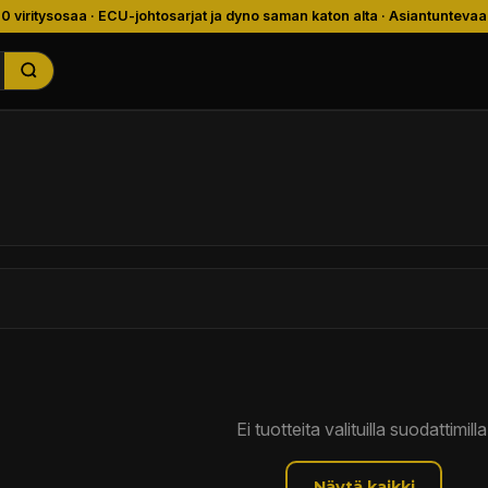
00 viritysosaa · ECU-johtosarjat ja dyno saman katon alta · Asiantuntevaa
Ei tuotteita valituilla suodattimilla
Näytä kaikki