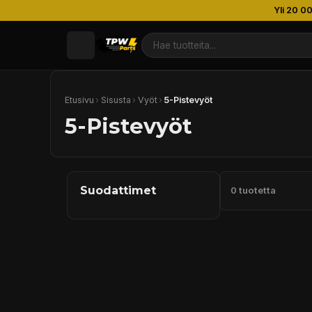
Yli 20 0
Etusivu
›
Sisusta
›
Vyöt
›
5-Pistevyöt
5-Pistevyöt
Suodattimet
0 tuotetta