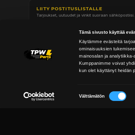
LIITY POSTITUSLISTALLE
Tarjoukset, uutuudet ja vinkit suoraan sähköpostiisi.
Tämä sivusto käyttää eväs
Käytämme evästeitä tarjoa
ominaisuuksien tukemisee
mainosalan ja analytiikka-
Y-tunnus: 3461834-3
Kumppanimme voivat yhdistää 
kun olet käyttänyt heidän 
Hautakorventie 7, Halli 3
Oulu 90620
Suostumuksen
Asiakaspalvelu:
Välttämätön
valinta
asiakaspalvelu@tpwparts.com
+358 449011828