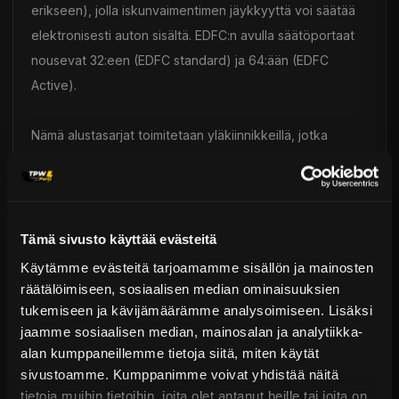
erikseen), jolla iskunvaimentimen jäykkyyttä voi säätää
elektronisesti auton sisältä. EDFC:n avulla säätöportaat
nousevat 32:een (EDFC standard) ja 64:ään (EDFC
Active).
Nämä alustasarjat toimitetaan yläkiinnikkeillä, jotka
mahdollistavat etupään McPherson-jousituksen
camberin säädön. Japanilaisen valmistusteknologian
ansiosta Teinin tuotteet ovat pitkäikäisiä ja ne kestävät
hyvin korroosiota, pölyä sekä lämpötilan vaihteluita.
Tämä sivusto käyttää evästeitä
Tuotteilla on myös 1 vuoden takuu.
Käytämme evästeitä tarjoamamme sisällön ja mainosten
räätälöimiseen, sosiaalisen median ominaisuuksien
tukemiseen ja kävijämäärämme analysoimiseen. Lisäksi
Tein Flex Z -alustasarjoissa on tehtaalta lähtien suljettu
jaamme sosiaalisen median, mainosalan ja analytiikka-
iskunvaimennin. Vaihto onnistuu vain koko
alan kumppaneillemme tietoja siitä, miten käytät
iskunvaimenninyksikön vaihtamisella, mikä on edullista ja
sivustoamme. Kumppanimme voivat yhdistää näitä
nopeaa.
tietoja muihin tietoihin, joita olet antanut heille tai joita on