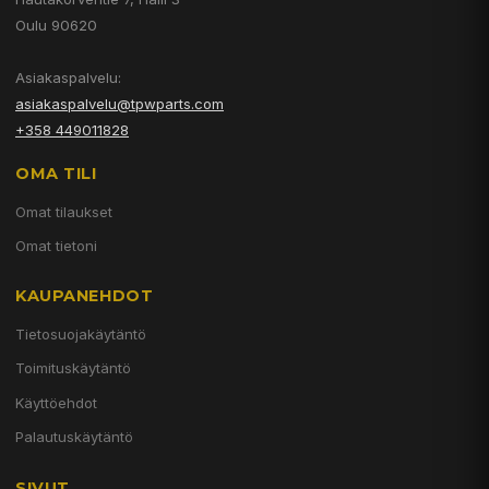
Oulu 90620
Asiakaspalvelu:
asiakaspalvelu@tpwparts.com
+358 449011828
OMA TILI
Omat tilaukset
Omat tietoni
KAUPANEHDOT
Tietosuojakäytäntö
Toimituskäytäntö
Käyttöehdot
Palautuskäytäntö
SIVUT