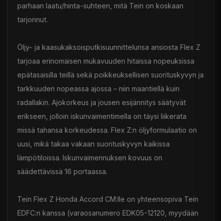
parhaan laatu/hinta-suhteen, mitä Tein on koskaan
tarjonnut.
Öljy- ja kaasukaksoisputkisuunnittelunsa ansiosta Flex Z
tarjoaa erinomaisen mukavuuden hitaissa nopeuksissa
epätasaisilla teillä sekä poikkeuksellisen suorituskyvyn ja
tarkkuuden nopeassa ajossa – niin maantiellä kuin
radallakin. Ajokorkeus ja jousen esijännitys säätyvät
erikseen, jolloin iskunvaimentimella on täysi liikerata
missä tahansa korkeudessa. Flex Z:n öljyformulaatio on
uusi, mikä takaa vakaan suorituskyvyn kaikissa
lämpötiloissa. Iskunvaimennuksen kovuus on
säädettävissä 16 portaassa.
Tein Flex Z Honda Accord CM:lle on yhteensopiva Tein
EDFC:n kanssa (varaosanumero EDK05-12120, myydään