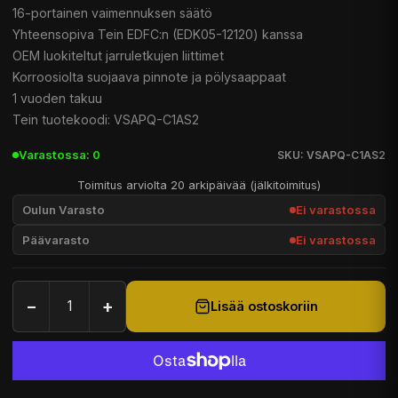
16-portainen vaimennuksen säätö
Yhteensopiva Tein EDFC:n (EDK05-12120) kanssa
OEM luokiteltut jarruletkujen liittimet
Korroosiolta suojaava pinnote ja pölysaappaat
1 vuoden takuu
Tein tuotekoodi: VSAPQ-C1AS2
Varastossa: 0
SKU: VSAPQ-C1AS2
Toimitus arviolta 20 arkipäivää (jälkitoimitus)
Oulun Varasto
Ei varastossa
Päävarasto
Ei varastossa
−
+
Lisää ostoskoriin