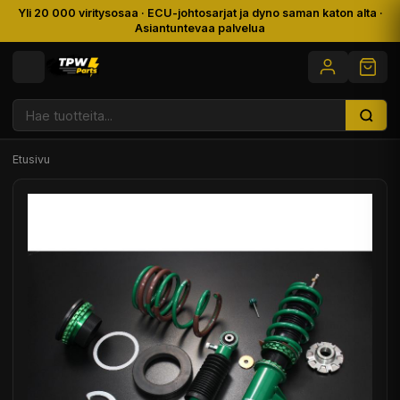
Yli 20 000 viritysosaa · ECU-johtosarjat ja dyno saman katon alta ·
Asiantuntevaa palvelua
Etusivu