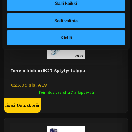
Salli kaikki
Salli valinta
Kiellä
Denso Iridium IK27 Sytytystulppa
€23,99 sis. ALV
Toimitus arviolta 7 arkipäivää
Lisää Ostoskoriin