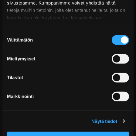
sivustoamme. Kumppanimme voivat yhdistää näitä
€19,99 sis. ALV
tietoja muihin tietoihin, joita olet antanut heille tai joita on
Toimitus arviolta 7 arkipäivää
kerätty, kun olet käyttänyt heidän palvelujaan.
Lisää Ostoskoriin
Suostumuksen
Välttämätön
valinta
Mieltymykset
Tilastot
Markkinointi
Denso Iridium IK24 Sytytystulppa
€23,99 sis. ALV
Näytä tiedot
Toimitus arviolta 7 arkipäivää
Lisää Ostoskoriin