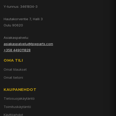
Y-tunnus: 3461834-3
Hautakorventie 7, Halli 3
Oulu 90620
Asiakaspalvelu:
asiakaspalvelu@tpwparts.com
+358 449011828
OMA TILI
Omat tilaukset
Omat tietoni
KAUPANEHDOT
Tietosuojakäytäntö
Toimituskäytäntö
Käyttöehdot