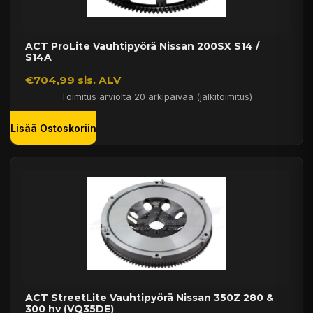
ACT ProLite Vauhtipyörä Nissan 200SX S14 /
S14A
€704,99 sis. ALV
Toimitus arviolta 20 arkipäivää (jälkitoimitus)
Lisää Ostoskoriin
ACT StreetLite Vauhtipyörä Nissan 350Z 280 &
300 hv (VQ35DE)