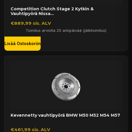
Competition Clutch Stage 2 Kytkin &
Vauhtipyörä Nissa...
€889,99 sis. ALV
Toimitus arviolta 20 arkipäivää (jälkitoimitus)
Lisää Ostoskoriin
Kevennetty vauhtipyörä BMW M50 M52 M54 M57
€461,99 sis. ALV