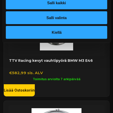
Salli kaikki
Salli valinta
Kiellä
TTV Racing kevyt vauhtipyörä BMW M3 E46
€582,99 sis. ALV
Toimitus arviolta 7 arkipäivää
Lisää Ostoskoriin