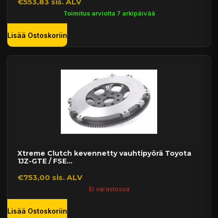
€553,83 sis. ALV
Toimitus arviolta 7 arkipäivää
Lisää Ostoskoriin
Xtreme Clutch kevennetty vauhtipyörä Toyota
1JZ-GTE / FSE...
€753,00 sis. ALV
Ei varastossa
Lisää Ostoskoriin