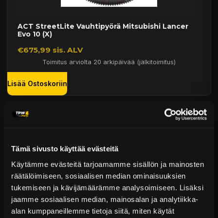
ACT StreetLite Vauhtipyörä Mitsubishi Lancer
Evo 10 (X)
€675,99 sis. ALV
Toimitus arviolta 20 arkipäivää (jälkitoimitus)
Lisää Ostoskoriin
Tämä sivusto käyttää evästeitä
Käytämme evästeitä tarjoamamme sisällön ja mainosten
räätälöimiseen, sosiaalisen median ominaisuuksien
tukemiseen ja kävijämäärämme analysoimiseen. Lisäksi
jaamme sosiaalisen median, mainosalan ja analytiikka-
ACT ProLite Vauhtipyörä Mitsubishi Lancer Evo
10 (X)
alan kumppaneillemme tietoja siitä, miten käytät