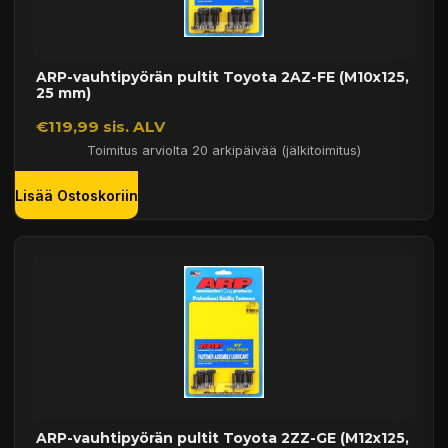
ARP-vauhtipyörän pultit Toyota 2AZ-FE (M10x125,
25 mm)
€119,99 sis. ALV
Toimitus arviolta 20 arkipäivää (jälkitoimitus)
Lisää Ostoskoriin
ARP-vauhtipyörän pultit Toyota 2ZZ-GE (M12x125,