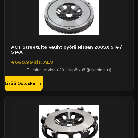
ACT StreetLite Vauhtipyörä Nissan 200SX S14 /
S14A
€660,99 sis. ALV
Toimitus arviolta 20 arkipäivää (jälkitoimitus)
Lisää Ostoskoriin