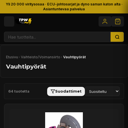
Yli 20 000 viritysosaa · ECU-johtosarjat ja dyno saman katon alta ·
Asiantuntevaa palvelua
Etusivu
›
Vaihteisto/Voimansiirto
›
Vauhtipyörät
Vauhtipyörät
64 tuotetta
Suodattimet