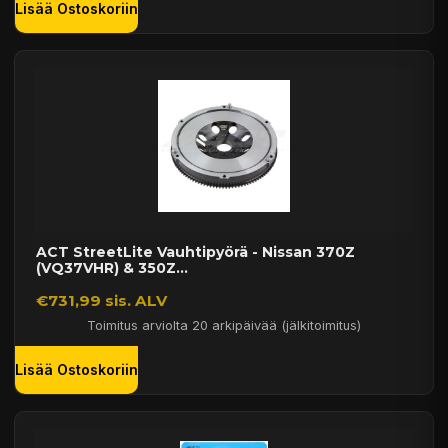
Lisää Ostoskoriin
ACT StreetLite Vauhtipyörä - Nissan 370Z
(VQ37VHR) & 350Z...
€731,99 sis. ALV
Toimitus arviolta 20 arkipäivää (jälkitoimitus)
Lisää Ostoskoriin