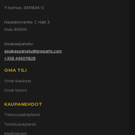
Y-tunnus: 3461834-3
Hautakorventie 7, Halli 3
Oulu 90620
Asiakaspalvelu:
asiakaspalvelu@tpwparts.com
+358 449011828
OMA TILI
Omat tilaukset
Omat tietoni
KAUPANEHDOT
Tietosuojakäytäntö
Toimituskäytäntö
Käyttöehdot