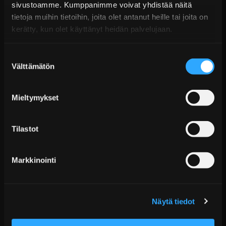
sivustoamme. Kumppanimme voivat yhdistää näitä
€704,99 sis. ALV
tietoja muihin tietoihin, joita olet antanut heille tai joita on
Toimitus arviolta 20 arkipäivää (jälkitoimitus)
kerätty, kun olet käyttänyt heidän palvelujaan.
Lisää Ostoskoriin
Suostumuksen
Välttämätön
valinta
Mieltymykset
Tilastot
Markkinointi
TTV Racing kevyt vauhtipyörä BMW M3 E36
€580,99 sis. ALV
Näytä tiedot
Toimitus arviolta 7 arkipäivää
Lisää Ostoskoriin