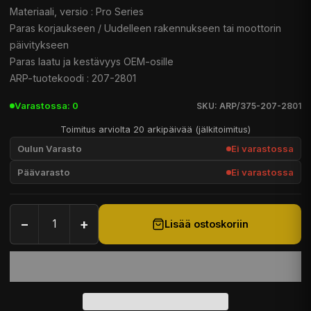
Materiaali, versio : Pro Series
Paras korjaukseen / Uudelleen rakennukseen tai moottorin
päivitykseen
Paras laatu ja kestävyys OEM-osille
ARP-tuotekoodi : 207-2801
Varastossa: 0
SKU: ARP/375-207-2801
Toimitus arviolta 20 arkipäivää (jälkitoimitus)
Oulun Varasto
Ei varastossa
Päävarasto
Ei varastossa
−
+
Lisää ostoskoriin