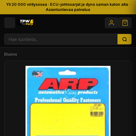
Yli 20 000 viritysosaa · ECU-johtosarjat ja dyno saman katon alta ·
Asiantuntevaa palvelua
Etusivu