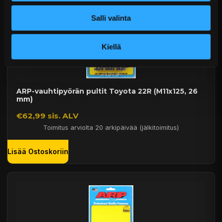
Salli valinta
Kiellä
ARP-vauhtipyörän pultit Toyota 22R (M11x125, 26
mm)
€62,99 sis. ALV
Toimitus arviolta 20 arkipäivää (jälkitoimitus)
Lisää Ostoskoriin