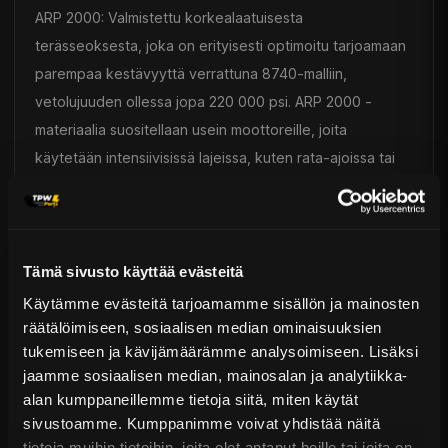
ARP 2000: Valmistettu korkealaatuisesta
terässeoksesta, joka on erityisesti optimoitu tarjoamaan
parempaa kestävyyttä verrattuna 8740-malliin,
vetolujuuden ollessa jopa 220 000 psi. ARP 2000 -
materiaalia suositellaan usein moottoreille, joita
käytetään intensiivisissä lajeissa, kuten rata-ajoissa tai
kiihdytyskisoissa.
L19: Valmistettu "premium"-teräksestä, joka on saanut
lukuisia käsittelyjä, tarjoten huomattavasti enemmän
Tämä sivusto käyttää evästeitä
kestävyyttä kuin ARP 2000 (260 000 psi vetolujuus).
Käytämme evästeitä tarjoamamme sisällön ja mainosten
L19-materiaalia suositellaan tehokkaille moottoreille, joita
räätälöimiseen, sosiaalisen median ominaisuuksien
tukemiseen ja kävijämäärämme analysoimiseen. Lisäksi
käytetään intensiivisissä lajeissa, kuten rata-ajoissa tai
jaamme sosiaalisen median, mainosalan ja analytiikka-
kiihdytyskisoissa. Toisin kuin ARP 2000 ja 8740, L19
alan kumppaneillemme tietoja siitä, miten käytät
valmistusmateriaali ei ole ruostumaton ja vaatii tiettyjä
sivustoamme. Kumppanimme voivat yhdistää näitä
varotoimenpiteitä käytössä.
tietoja muihin tietoihin, joita olet antanut heille tai joita on