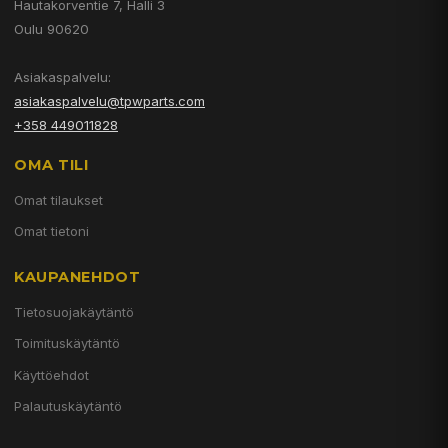
Hautakorventie 7, Halli 3
Oulu 90620
Asiakaspalvelu:
asiakaspalvelu@tpwparts.com
+358 449011828
OMA TILI
Omat tilaukset
Omat tietoni
KAUPANEHDOT
Tietosuojakäytäntö
Toimituskäytäntö
Käyttöehdot
Palautuskäytäntö