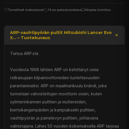
Turvalliset maksutavat
14 pv palautusoikeus
Nopea toimitus
ARP-vauhtipyörän pultit Mitsubishi Lancer Evo
X... – Tuotekuvaus
Tietoa ARP:stä
Vuodesta 1968 lähtien ARP on kehittänyt omia
ratkaisujaan kilpamoottoreiden luotettavuuden
parantamiseksi. ARP on maailmankuulu brändi, joka
tunnetaan vahvistettujen moottorin osien, kuten
sylinterinkannen pulttien ja muttereiden,
kiertokangenpäiden ja kampiakselin pulttien,
vauhtipyörän ja painelevyn pulttien, johtavana
valmistajana. Lähes 50 vuoden kokemuksella ARP tarjoaa