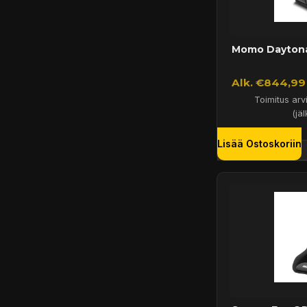
Momo Daytona 
Alk. €844,99 
Toimitus arv
(jäl
Lisää Ostoskoriin