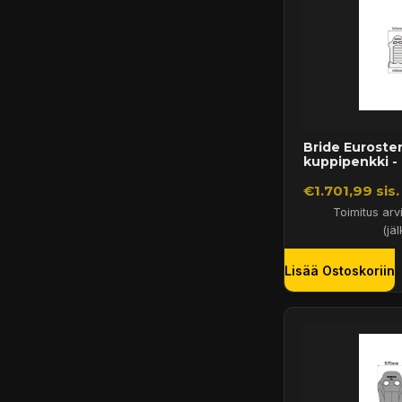
Bride Euroster
kuppipenkki -
€1.701,99 sis
Toimitus arv
(jäl
Lisää Ostoskoriin