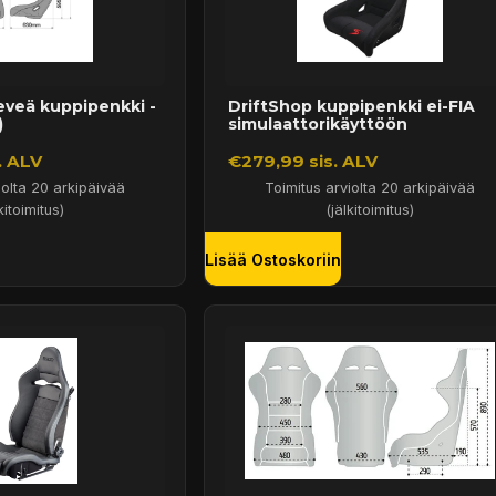
leveä kuppipenkki -
DriftShop kuppipenkki ei-FIA
)
simulaattorikäyttöön
. ALV
€279,99 sis. ALV
iolta 20 arkipäivää
Toimitus arviolta 20 arkipäivää
kitoimitus)
(jälkitoimitus)
Lisää Ostoskoriin