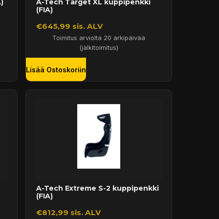
)
A-Tech Target XL kuppipenkki
(FIA)
€645,99 sis. ALV
Toimitus arviolta 20 arkipäivää
(jälkitoimitus)
Lisää Ostoskoriin
A-Tech Extreme S-2 kuppipenkki
(FIA)
€812,99 sis. ALV