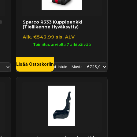
i
Sparco R333 Kuppipenkki
(Tieliikenne Hyväksytty)
Alk. €543,99 sis. ALV
Toimitus arviolta 7 arkipäivää
Lisää Ostoskoriin