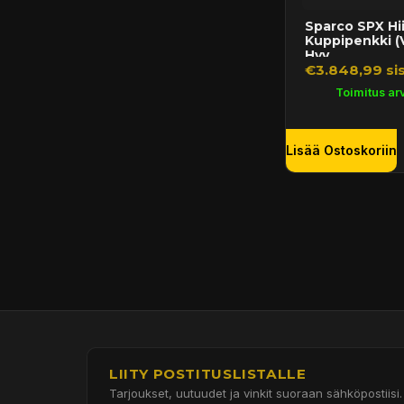
Sparco SPX Hii
Kuppipenkki (
Hyv...
€3.848,99 sis
Toimitus arv
Lisää Ostoskoriin
LIITY POSTITUSLISTALLE
Tarjoukset, uutuudet ja vinkit suoraan sähköpostiisi.