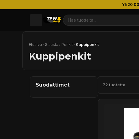
Yli 20 0
Etusivu
›
Sisusta
›
Penkit
›
Kuppipenkit
Kuppipenkit
Suodattimet
72 tuotetta