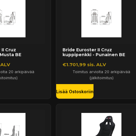
 II Cruz
Bride Euroster II Cruz
 Musta BE
kuppipenkki - Punainen BE
. ALV
€1.701,99 sis. ALV
iolta 20 arkipäivää
Toimitus arviolta 20 arkipäivää
kitoimitus)
(jälkitoimitus)
Lisää Ostoskoriin