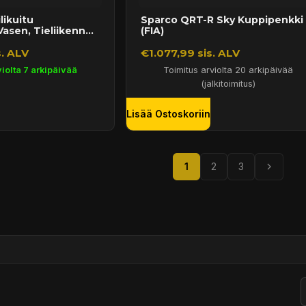
likuitu
Sparco QRT-R Sky Kuppipenkki
Vasen, Tieliikenne
(FIA)
. ALV
€1.077,99 sis. ALV
iolta 7 arkipäivää
Toimitus arviolta 20 arkipäivää
(jälkitoimitus)
Lisää Ostoskoriin
1
2
3