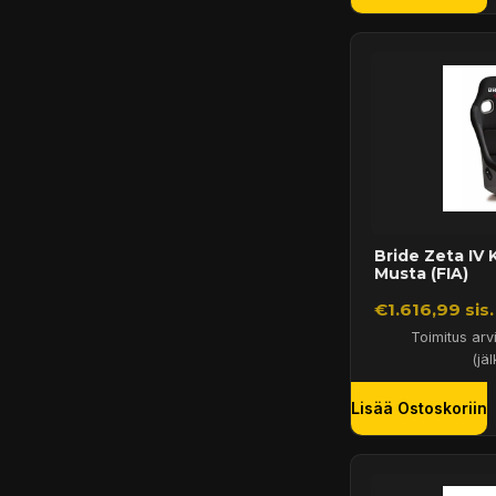
Bride Zeta IV 
Musta (FIA)
€1.616,99 sis
Toimitus arv
(jäl
Lisää Ostoskoriin