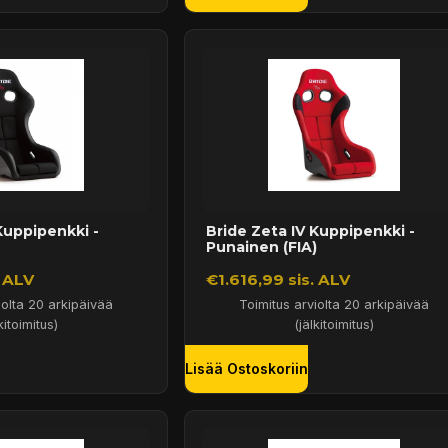
Kuppipenkki -
Bride Zeta IV Kuppipenkki -
Punainen (FIA)
. ALV
€1.616,99 sis. ALV
iolta 20 arkipäivää
Toimitus arviolta 20 arkipäivää
kitoimitus)
(jälkitoimitus)
Lisää Ostoskoriin