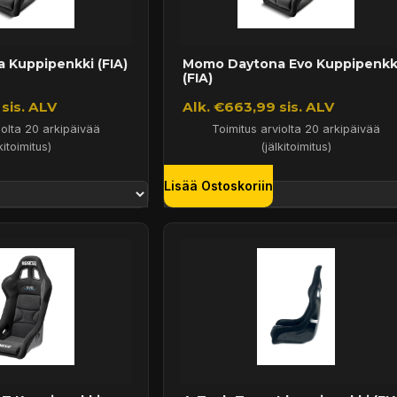
Kuppipenkki (FIA)
Momo Daytona Evo Kuppipenkk
(FIA)
sis. ALV
Alk. €663,99 sis. ALV
iolta 20 arkipäivää
Toimitus arviolta 20 arkipäivää
kitoimitus)
(jälkitoimitus)
Lisää Ostoskoriin