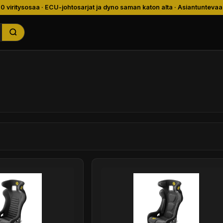
00 viritysosaa · ECU-johtosarjat ja dyno saman katon alta · Asiantuntevaa