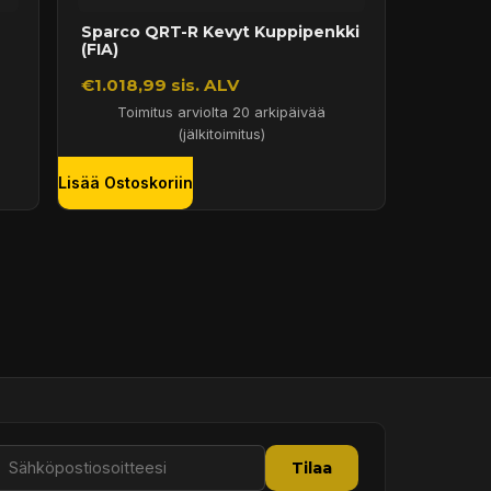
Sparco QRT-R Kevyt Kuppipenkki
(FIA)
€1.018,99 sis. ALV
Toimitus arviolta 20 arkipäivää
(jälkitoimitus)
Lisää Ostoskoriin
Tilaa