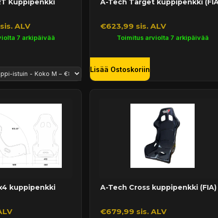
RT Kuppipenkki
A-Tech Target kuppipenkki (FIA
sis. ALV
€623,99 sis. ALV
iolta 7 arkipäivää
Toimitus arviolta 7 arkipäivää
Lisää Ostoskoriin
x4 kuppipenkki
A-Tech Cross kuppipenkki (FIA)
ALV
€679,99 sis. ALV