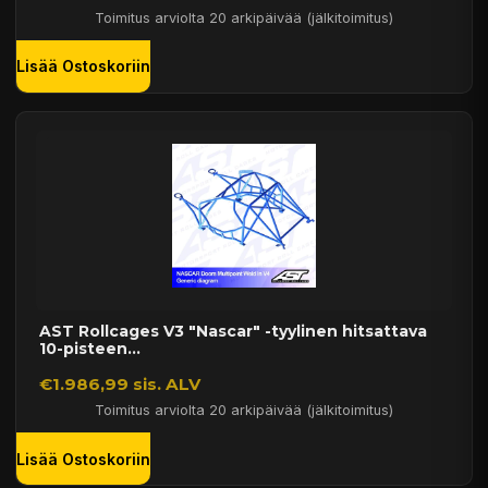
Toimitus arviolta 20 arkipäivää (jälkitoimitus)
Lisää Ostoskoriin
AST Rollcages V3 "Nascar" -tyylinen hitsattava
10-pisteen...
€1.986,99 sis. ALV
Toimitus arviolta 20 arkipäivää (jälkitoimitus)
Lisää Ostoskoriin