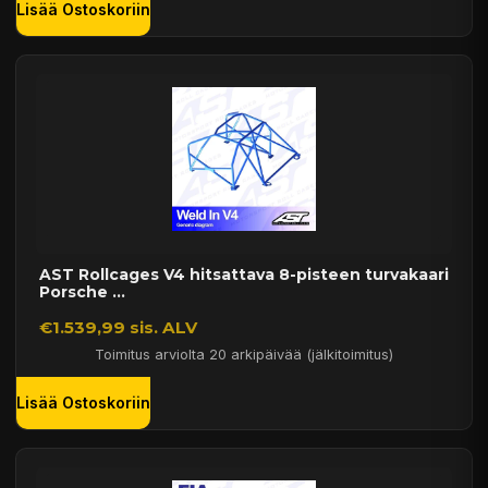
Lisää Ostoskoriin
AST Rollcages V4 hitsattava 8-pisteen turvakaari
Porsche ...
€1.539,99 sis. ALV
Toimitus arviolta 20 arkipäivää (jälkitoimitus)
Lisää Ostoskoriin