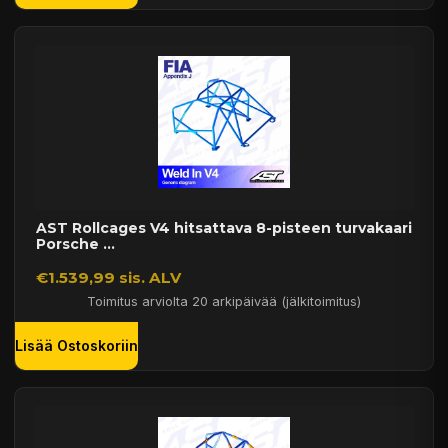
AST Rollcages V4 hitsattava 8-pisteen turvakaari
Porsche ...
€1.539,99 sis. ALV
Toimitus arviolta 20 arkipäivää (jälkitoimitus)
Lisää Ostoskoriin