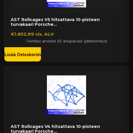
AST Rollcages V5 hitsattava 10-pisteen
turvakaari Porsche...
€1.852,99 sis. ALV
Toimitus arviolta 20 arkipäivää (jälkitoimitus)
Lisää Ostoskoriin
AST Rollcages V4 hitsattava 10-pisteen
turvakaari Porsche...