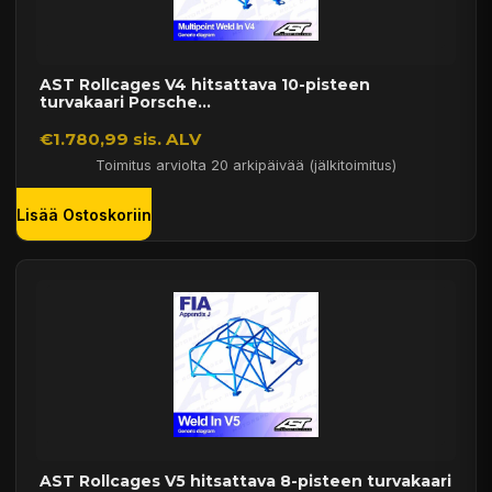
AST Rollcages V4 hitsattava 10-pisteen
turvakaari Porsche...
€1.780,99 sis. ALV
Toimitus arviolta 20 arkipäivää (jälkitoimitus)
Lisää Ostoskoriin
AST Rollcages V5 hitsattava 8-pisteen turvakaari