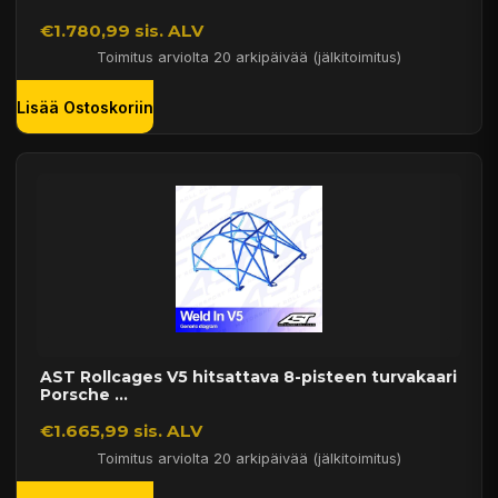
€1.780,99 sis. ALV
Toimitus arviolta 20 arkipäivää (jälkitoimitus)
Lisää Ostoskoriin
AST Rollcages V5 hitsattava 8-pisteen turvakaari
Porsche ...
€1.665,99 sis. ALV
Toimitus arviolta 20 arkipäivää (jälkitoimitus)