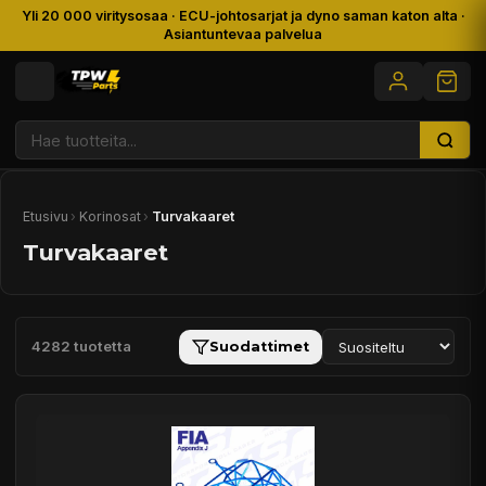
Yli 20 000 viritysosaa · ECU-johtosarjat ja dyno saman katon alta ·
Asiantuntevaa palvelua
Etusivu
›
Korinosat
›
Turvakaaret
Turvakaaret
4282 tuotetta
Suodattimet