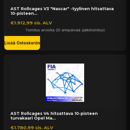
AST Rollcages V3 "Nascar" -tyylinen hitsattava
10-pisteen...
€1.912,99 sis. ALV
Toimitus arviolta 20 arkipäivää (jälkitoimitus)
Lisää Ostoskoriin
AST Rollcages V4 hitsattava 10-pisteen
turvakaari Opel Ma...
€1.780,99 sis. ALV