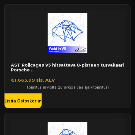
AST Rollcages V5 hitsattava 8-pisteen turvakaari
Porsche ...
€1.665,99 sis. ALV
Toimitus arviolta 20 arkipäivää (jälkitoimitus)
Lisää Ostoskoriin