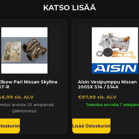
KATSO LISÄÄ
lbow Pari Nissan Skyline
Aisin Vesipumppu Nissan
GT-R
200SX S14 / S14A
6,99 sis. ALV
€97,99 sis. ALV
imitus arviolta 20 arkipäivää
Toimitus arviolta 7 arkipäi
(jälkitoimitus)
toskoriin
Lisää Ostoskoriin