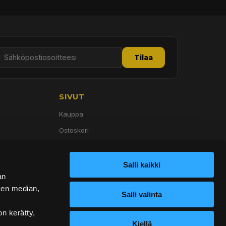
Tilaa
SIVUT
Kauppa
Ostoskori
Palvelut
Tietoa meistä
Salli kaikki
an
Yhteystiedot
sen median,
Salli valinta
on kerätty,
Kiellä