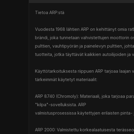
Tietoa ARP:stä
Vuodesta 1968 lähtien ARP on kehittänyt omia ra
brändi, joka tunnetaan vahvistettujen moottorin o
pulttien, vauhtipyörän ja painelevyn pulttien, jo
tuotteita, jotka täyttävät kaikkien autoilijoiden ja v
Käyttötarkoituksesta riippuen ARP tarjoaa laajan 
tärkeimmät käytetyt materiaalit:
ARP 8740 (Chromoly): Materiaali, joka tarjoaa para
"kilpa"-sovelluksista. ARP
valmistusprosessissa käytettyjen erilaisten pinta- 
ARP 2000: Valmistettu korkealaatuisesta terässeo