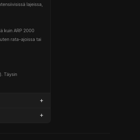
ensiivisissä lajeissa,
ttä kuin ARP 2000
kuten rata-ajoissa tai
). Täysin