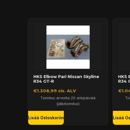
Puhelin:
+358 449011828
Ilmainen toimitus yli 300 € tilauksiin
14 päivän palautusoikeus
HKS Elbow Pari Nissan Skyline
HKS E
R34 GT-R
R34 
€1.308,99 sis. ALV
€1.04
Toimitus arviolta 20 arkipäivää
To
(jälkitoimitus)
Lisää Ostoskoriin
Lisää Os