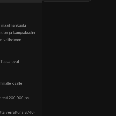
n maailmankuulu
äiden ja kampiakselin
an valikoiman
. Tässä ovat
immalle osalle
isesti 200 000 psi.
yttä verrattuna 8740-