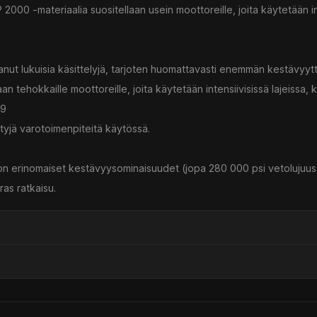
2000 -materiaalia suositellaan usein moottoreille, joita käytetään int
anut lukuisia käsittelyjä, tarjoten huomattavasti enemmän kestävyy
an tehokkaille moottoreille, joita käytetään intensiivisissä lajeissa, 
19
ettyjä varotoimenpiteitä käytössä.
 on erinomaiset kestävyysominaisuudet (jopa 280 000 psi vetolujuus
as ratkaisu.
ssä