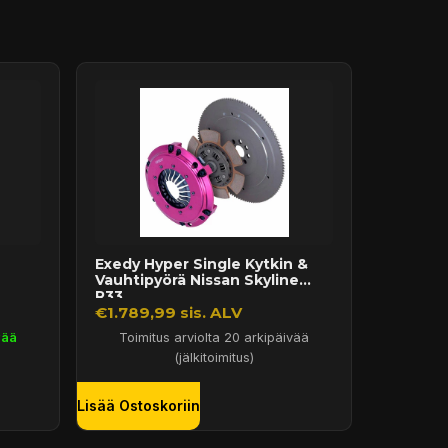
Exedy Hyper Single Kytkin &
Vauhtipyörä Nissan Skyline
R33...
€1.789,99 sis. ALV
vää
Toimitus arviolta 20 arkipäivää
(jälkitoimitus)
Lisää Ostoskoriin