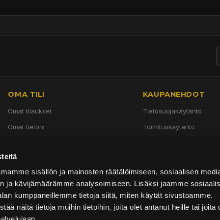
OMA TILI
KAUPANEHDOT
Omat tilaukset
Tietosuojakäytäntö
Omat tietoni
Toimituskäytäntö
Käyttöehdot
teitä
Palautuskäytäntö
mamme sisällön ja mainosten räätälöimiseen, sosiaalisen medi
n ja kävijämäärämme analysoimiseen. Lisäksi jaamme sosiaali
alan kumppaneillemme tietoja siitä, miten käytät sivustoamme.
näitä tietoja muihin tietoihin, joita olet antanut heille tai joita 
palvelujaan.