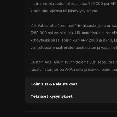
malliin, vetolujuuden ollessa jopa 220 000 psi. ARP 
kuten rata-ajoissa tai kiihdytyskisoissa.
L19: Valmistettu "premium"-teräksestä, joka on sa
(260 000 psi vetolujuus). L19-materiaalia suositella
kiihdytyskisoissa. Toisin kuin ARP 2000 ja 8740, L
valmistusmateriaali ei ole ruostumaton ja vaatii ti
Custom Age: ARP:n suunnittelema uusi seos, jolla
ruostumaton, se on ARP:n oma ja markkinoiden par
Toimitus & Palautukset
Tekniset kysymykset
Kaupan sijainnissa olevat tuotteet 1–3 arkipäivä
Päävaraston tuotteet 7 arkipäivässä
Sähköposti:
asiakaspalvelu@tpwparts.com
Jälkitoimitustuotteet noin 20 arkipäivässä