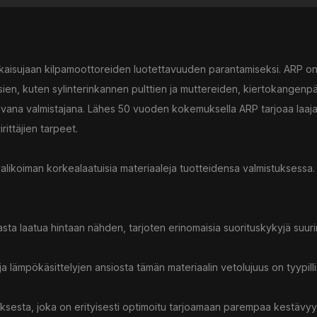
tkaisujaan kilpamoottoreiden luotettavuuden parantamiseksi. ARP o
sien, kuten sylinterinkannen pulttien ja muttereiden, kiertokangenp
htavana valmistajana. Lähes 50 vuoden kokemuksella ARP tarjoaa laaj
irittäjien tarpeet.
valikoiman korkealaatuisia materiaaleja tuotteidensa valmistuksessa
sta laatua hintaan nähden, tarjoten erinomaisia suorituskykyjä suur
ja lämpökäsittelyjen ansiosta tämän materiaalin vetolujuus on tyypill
ksesta, joka on erityisesti optimoitu tarjoamaan parempaa kestävy