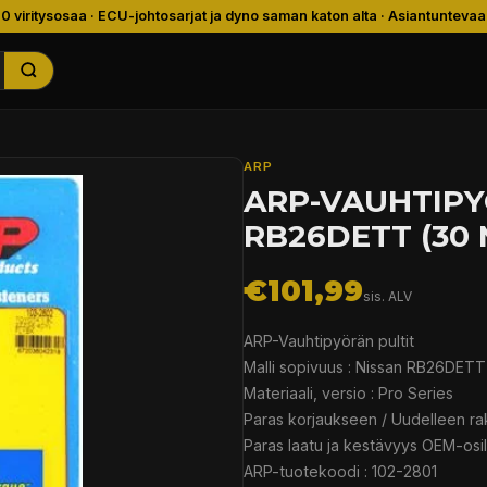
00 viritysosaa · ECU-johtosarjat ja dyno saman katon alta · Asiantuntevaa
ARP
ARP-VAUHTIPY
RB26DETT (30
€101,99
sis. ALV
ARP-Vauhtipyörän pultit
Malli sopivuus : Nissan RB26DET
Materiaali, versio : Pro Series
Paras korjaukseen / Uudelleen ra
Paras laatu ja kestävyys OEM-osil
ARP-tuotekoodi : 102-2801