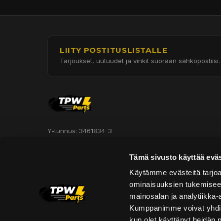
LIITY POSTITUSLISTALLE
Tarjoukset, uutuudet ja vinkit suoraan sähköpostiisi.
Y-tunnus: 3461834-3
Hautakorventie 7, Halli 3
Tämä sivusto käyttää eväs
Oulu 90620
Käytämme evästeitä tarjoa
ominaisuuksien tukemisee
Asiakaspalvelu:
mainosalan ja analytiikka-
asiakaspalvelu@tpwparts.com
Kumppanimme voivat yhdistää 
+358 449011828
kun olet käyttänyt heidän 