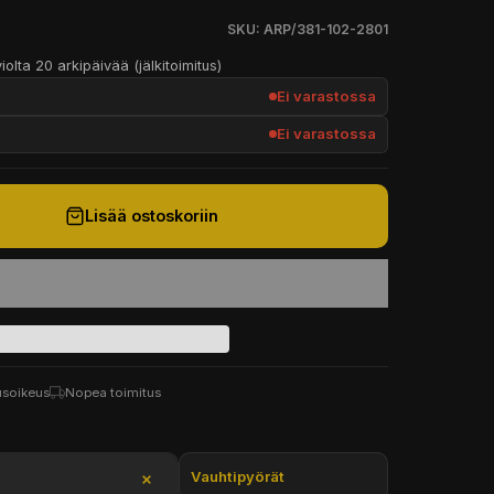
SKU: ARP/381-102-2801
iolta 20 arkipäivää (jälkitoimitus)
Ei varastossa
Ei varastossa
Lisää ostoskoriin
usoikeus
Nopea toimitus
Vauhtipyörät