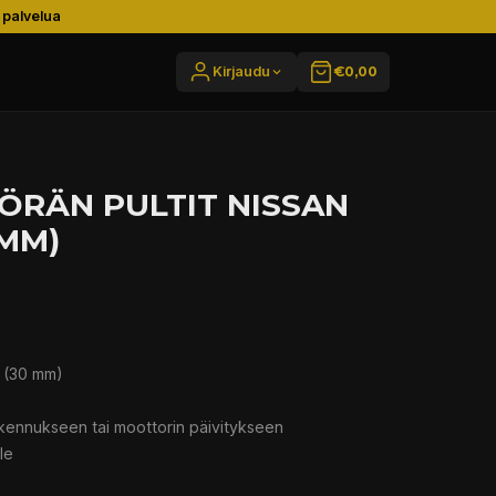
 palvelua
Kirjaudu
€0,00
ÖRÄN PULTIT NISSAN
 MM)
T (30 mm)
kennukseen tai moottorin päivitykseen
le