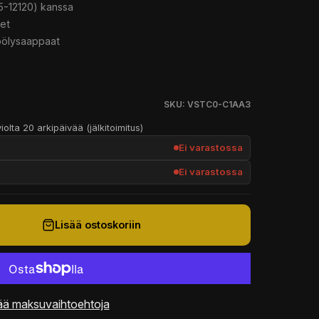
5-12120) kanssa
met
 pölysaappaat
SKU: VSTC0-C1AA3
iolta 20 arkipäivää (jälkitoimitus)
Ei varastossa
Ei varastossa
Lisää ostoskoriin
ää maksuvaihtoehtoja