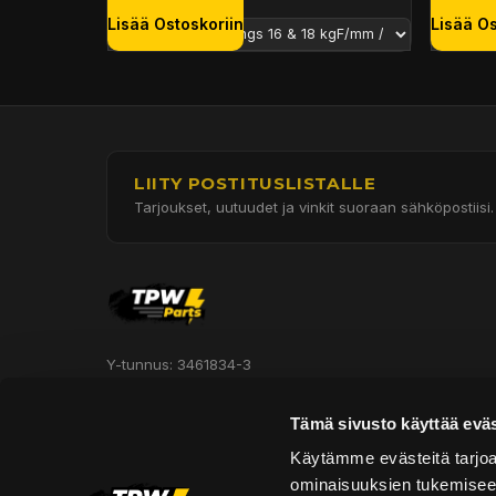
Lisää Ostoskoriin
Lisää Os
LIITY POSTITUSLISTALLE
Tarjoukset, uutuudet ja vinkit suoraan sähköpostiisi.
Y-tunnus: 3461834-3
Hautakorventie 7, Halli 3
Tämä sivusto käyttää eväs
Oulu 90620
Käytämme evästeitä tarjoa
ominaisuuksien tukemisee