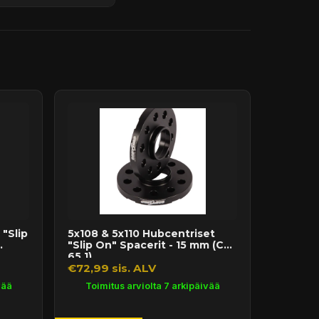
"Slip
5x108 & 5x110 Hubcentriset
"Slip On" Spacerit - 15 mm (CB
65.1)
€72,99 sis. ALV
vää
Toimitus arviolta 7 arkipäivää