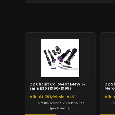
Päävaraston tuotteet 7 arkipäivässä
Sähköposti:
asiakaspalvelu@tpwparts.com
Jälkitoimitustuotteet noin 20 arkipäivässä
Puhelin:
+358 449011828
Ilmainen toimitus yli 300 € tilauksiin
14 päivän palautusoikeus
D2 Circuit Coiloverit BMW 3-
D2 St
sarja E36 (1990–1998)
Merc
Alk. €1.751,99 sis. ALV
Alk. 
Toimitus arviolta 20 arkipäivää
To
(jälkitoimitus)