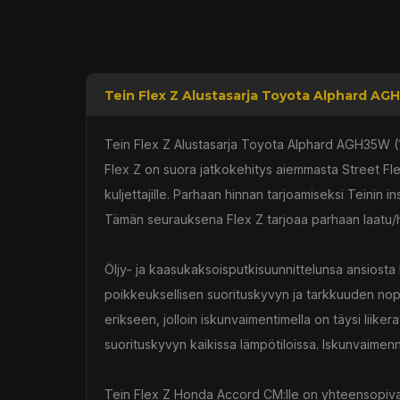
Tein Flex Z Alustasarja Toyota Alphard AGH
Tein Flex Z Alustasarja Toyota Alphard AGH35W (
Flex Z on suora jatkokehitys aiemmasta Street Flex
kuljettajille. Parhaan hinnan tarjoamiseksi Teinin 
Tämän seurauksena Flex Z tarjoaa parhaan laatu/h
Öljy- ja kaasukaksoisputkisuunnittelunsa ansiosta
poikkeuksellisen suorituskyvyn ja tarkkuuden nopea
erikseen, jolloin iskunvaimentimella on täysi liik
suorituskyvyn kaikissa lämpötiloissa. Iskunvaime
Tein Flex Z Honda Accord CM:lle on yhteensopiv