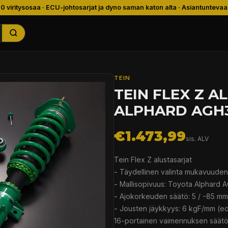
00 viritysosaa · ECU-johtosarjat ja dyno saman katon alta · Asiantuntevaa
TEIN
TEIN FLEX Z 
ALPHARD AGH35
€1.473,99
sis. ALV
Tein Flex Z alustasarjat
- Täydellinen valinta mukavuuden j
- Mallisopivuus: Toyota Alphard 
- Ajokorkeuden säätö: 5 / -85 mm
- Jousten jäykkyys: 6 kgF/mm (ed
16-portainen vaimennuksen säät