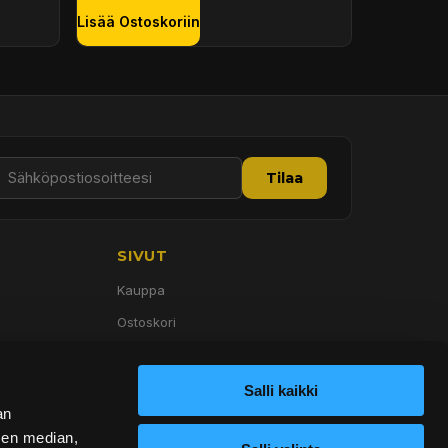
Lisää Ostoskoriin
Tilaa
SIVUT
Kauppa
Ostoskori
Palvelut
Tietoa meistä
Salli kaikki
an
Yhteystiedot
sen median,