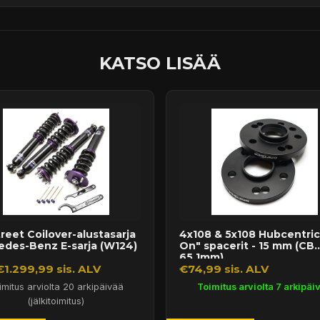
KATSO LISÄÄ
reet Coilover-alustasarja
4x108 & 5x108 Hubcentric 
edes-Benz E-sarja (W124)
On" spacerit - 15 mm (CB
65,1mm)
€1.299,99 sis. ALV
€74,99 sis. ALV
imitus arviolta 20 arkipäivää
Toimitus arviolta 7 arkipäi
(jälkitoimitus)