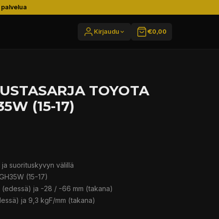
 palvelua
Kirjaudu
€0,00
ALUSTASARJA TOYOTA
W (15-17)
a suorituskyvyn välillä
AGH35W (15-17)
 (edessä) ja -28 / -66 mm (takana)
essä) ja 9,3 kgF/mm (takana)
ö