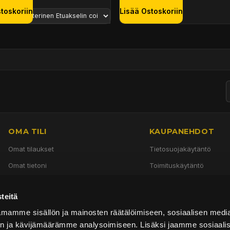
toskoriin
Lisää Ostoskoriin
OMA TILI
KAUPANEHDOT
Omat tilaukset
Tietosuojakäytäntö
Omat tietoni
Toimituskäytäntö
Käyttöehdot
teitä
Palautuskäytäntö
mamme sisällön ja mainosten räätälöimiseen, sosiaalisen medi
n ja kävijämäärämme analysoimiseen. Lisäksi jaamme sosiaali