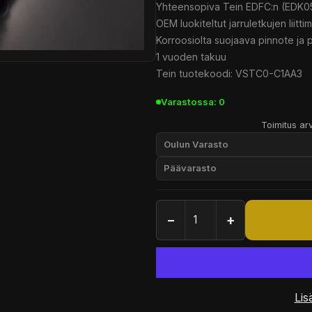
Yhteensopiva Tein EDFC:n (EDK0
OEM luokiteltut jarruletkujen liitti
Korroosiolta suojaava pinnote ja
1 vuoden takuu
Tein tuotekoodi: VSTC0-C1AA3
Varastossa: 0
Toimitus arv
Oulun Varasto
Päävarasto
−
+
Lis