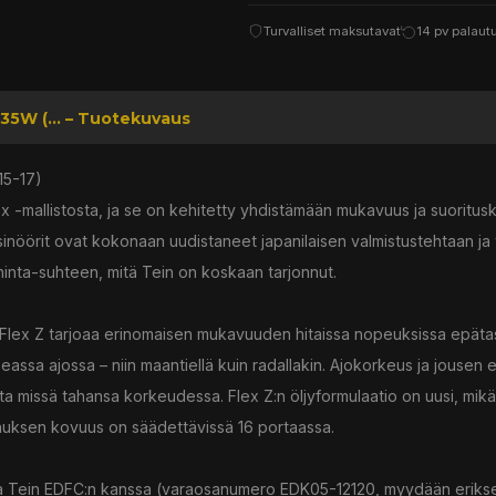
Turvalliset maksutavat
14 pv palaut
35W (... – Tuotekuvaus
15-17)
 -mallistosta, ja se on kehitetty yhdistämään mukavuus ja suorituskyk
insinöörit ovat kokonaan uudistaneet japanilaisen valmistustehtaan ja
inta-suhteen, mitä Tein on koskaan tarjonnut.
 Flex Z tarjoaa erinomaisen mukavuuden hitaissa nopeuksissa epätasai
ssa ajossa – niin maantiellä kuin radallakin. Ajokorkeus ja jousen e
erata missä tahansa korkeudessa. Flex Z:n öljyformulaatio on uusi, mi
nnuksen kovuus on säädettävissä 16 portaassa.
a Tein EDFC:n kanssa (varaosanumero EDK05-12120, myydään eriksee