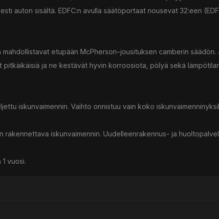
esti auton sisältä. EDFC:n avulla säätöportaat nousevat 32:een (EDF
otka mahdollistavat etupään McPherson-jousituksen camberin säädön. 
 pitkäikäisiä ja ne kestävät hyvin korroosiota, pölyä sekä lämpötilan
suljettu iskunvaimennin. Vaihto onnistuu vain koko iskunvaimenninyksi
een rakennettava iskunvaimennin. Uudelleenrakennus- ja huoltopalvel
 1 vuosi.
ssä