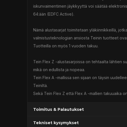
iskunvaimentimen jäykkyyttä voi säätää elektronis
64:ään (EDFC Active).
Nämä alustasarjat toimitetaan yläkiinnikkeillä, j
valmistusteknologian ansiosta Teinin tuotteet ovat
Tuotteilla on myös 1 vuoden takuu.
Tein Flex Z -alustasarjoissa on tehtaalta lähtien 
mikä on edullista ja nopeaa.
Tein Flex A -mallissa sen sijaan on täysin uudell
Teiniltä.
Sekä Tein Flex Z että Flex A -mallien takuuaika on
Toimitus & Palautukset
Tekniset kysymykset
Kaupan sijainnissa olevat tuotteet 1–3 arkipäivä