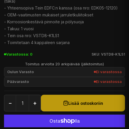
(taka)
- Yhteensopiva Tein EDFC:n kanssa (osa nro: EDK05-12120)
- OEM-vaatimusten mukaiset jarruletkuliitokset
- Korroosionkestävä pinnoite ja pölysuoja
- Takuu: 1 vuosi
- Tein osa nro: VSTD8-K1LS1
- Toimitetaan 4 kappaleen sarjana
Varastossa: 0
SKU: VSTD8-K1LS1
Toimitus arviolta 20 arkipäivää (jälkitoimitus)
Oulun Varasto
Ei varastossa
Päävarasto
Ei varastossa
−
+
Lisää ostoskoriin