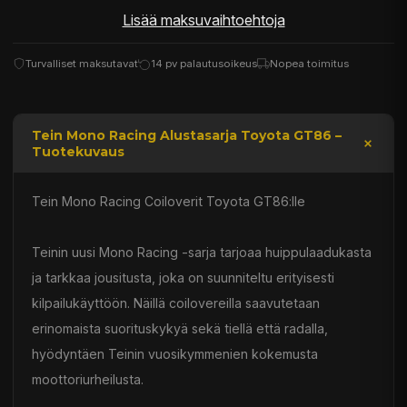
Lisää maksuvaihtoehtoja
Turvalliset maksutavat
14 pv palautusoikeus
Nopea toimitus
Tein Mono Racing Alustasarja Toyota GT86 –
Tuotekuvaus
Tein Mono Racing Coiloverit Toyota GT86:lle
Teinin uusi Mono Racing -sarja tarjoaa huippulaadukasta
ja tarkkaa jousitusta, joka on suunniteltu erityisesti
kilpailukäyttöön. Näillä coilovereilla saavutetaan
erinomaista suorituskykyä sekä tiellä että radalla,
hyödyntäen Teinin vuosikymmenien kokemusta
moottoriurheilusta.