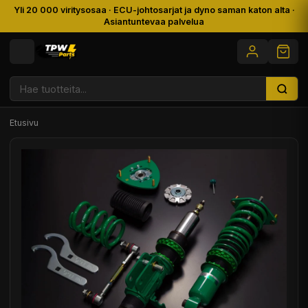
Yli 20 000 viritysosaa · ECU-johtosarjat ja dyno saman katon alta ·
Asiantuntevaa palvelua
Etusivu