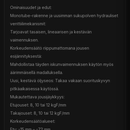
Ominaisuudet ja edut:
Monotube-rakenne ja uusimman sukupolven hydrauliset
venttiilimekanismit:
Tarjoavat tasaisen, lineaarisen ja kestävän
vaimennuksen.
Korkeudensäätö riippumattomana jousen
esijännityksestä:
Mahdollistaa täyden iskunvaimennuksen käytön myös
äärimmäisellä madalluksella.
Uusi, kestävä öljyseos: Takaa vakaan suorituskyvyn
pitkäaikaisessa käytössä.
Mukautettava jousijäykkyys:
Etujouset: 8, 10 tai 12 kgF/mm
Takajouset: 8, 10 tai 12 kgF/mm
Korkeudensäätöalueet:
Etu: -15 mm – -72 mm