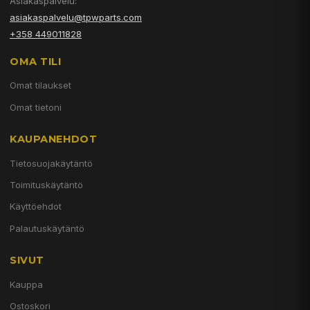
Asiakaspalvelu:
asiakaspalvelu@tpwparts.com
+358 449011828
OMA TILI
Omat tilaukset
Omat tietoni
KAUPANEHDOT
Tietosuojakäytäntö
Toimituskäytäntö
Käyttöehdot
Palautuskäytäntö
SIVUT
Kauppa
Ostoskori