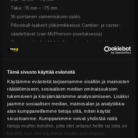
Taka: -15 mm – -75 mm
16-portainen vaimennuksen säätö.
Pillowball-laakerit yläkiinnikkeissä: Camber- ja caster-
säädettävät (vain McPherson-jousituksessa).
Eksentriset holkit: Mahdollistavat camber-säädön ala-
asennuksissa.
Asennus ja yhteensopivuus:
Helppo bolt-on-asennus: Ei tarvita lisäosia.
Tämä sivusto käyttää evästeitä
Täysin huollettavat vaimentimet: Tein tarjoaa kunnostus-
Käytämme evästeitä tarjoamamme sisällön ja mainosten
ja huoltopalveluita.
räätälöimiseen, sosiaalisen median ominaisuuksien
Yhteensopiva Tein EDFC:n kanssa:
tukemiseen ja kävijämäärämme analysoimiseen. Lisäksi
Osanumero: EDK05-12140 (myydään erikseen).
jaamme sosiaalisen median, mainosalan ja analytiikka-
alan kumppaneillemme tietoja siitä, miten käytät
EDFC-järjestelmällä säädöt kasvavat 32-portaisiksi
sivustoamme. Kumppanimme voivat yhdistää näitä
(EDFC Standard) ja 64-portaisiksi (EDFC Active).
tietoja muihin tietoihin, joita olet antanut heille tai joita on
Laatu ja kestävyys:
kerätty, kun olet käyttänyt heidän palvelujaan.
Japanilainen valmistus: Takaa pitkän käyttöiän ja suojaa