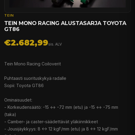
TEIN
TEIN MONO RACING ALUSTASARJA TOYOTA
GT86
€2.682,99
sis. ALV
Tein Mono Racing Coiloverit
Puhtaasti suorituskykyä radalle
Sopii: Toyota GT86
Ominaisuudet:
- Korkeudensäätö: -15 <-> -72 mm (etu) ja -15 <-> -75 mm
(taka)
- Camber- ja caster-säädettävät yläkiinnikkeet
- Jousijäykkyys: 8 <-> 12 kgF/mm (etu) ja 8 <-> 12 kgF/mm