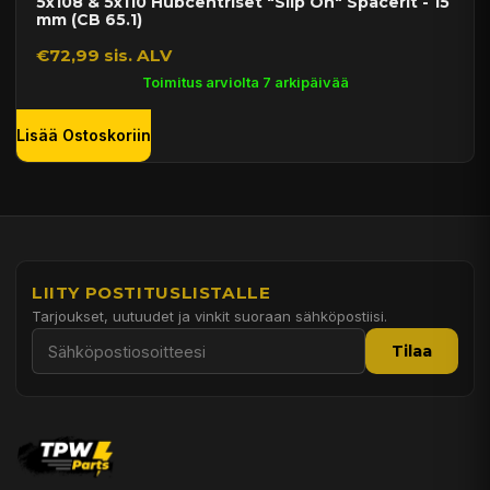
5x108 & 5x110 Hubcentriset "Slip On" Spacerit - 15
mm (CB 65.1)
€72,99 sis. ALV
Toimitus arviolta 7 arkipäivää
Lisää Ostoskoriin
LIITY POSTITUSLISTALLE
Tarjoukset, uutuudet ja vinkit suoraan sähköpostiisi.
Tilaa