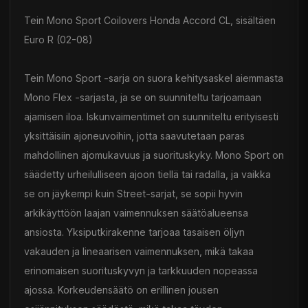
Tein Mono Sport Coilovers Honda Accord CL, sisältäen
Euro R (02-08)
Tein Mono Sport -sarja on suora kehitysaskel aiemmasta
Mono Flex -sarjasta, ja se on suunniteltu tarjoamaan
ajamisen iloa. Iskunvaimentimet on suunniteltu erityisesti
yksittäisiin ajoneuvoihin, jotta saavutetaan paras
mahdollinen ajomukavuus ja suorituskyky. Mono Sport on
säädetty urheilulliseen ajoon tiellä tai radalla, ja vaikka
se on jäykempi kuin Street-sarjat, se sopii hyvin
arkikäyttöön laajan vaimennuksen säätöalueensa
ansiosta. Yksiputkirakenne tarjoaa tasaisen öljyn
vakauden ja lineaarisen vaimennuksen, mikä takaa
erinomaisen suorituskyvyn ja tarkkuuden nopeassa
ajossa. Korkeudensäätö on erillinen jousen