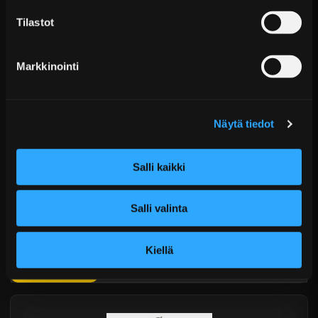
KATSO LISÄÄ
Tilastot
Markkinointi
Näytä tiedot
Salli kaikki
D2 Circuit Coiloverit BMW 3-sarja E36 (1990–1998)
Salli valinta
Alk. €1.751,99 sis. ALV
Toimitus arviolta 20 arkipäivää (jälkitoimitus)
Kiellä
Lisää Ostoskoriin