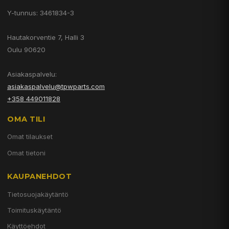
Y-tunnus: 3461834-3
Hautakorventie 7, Halli 3
Oulu 90620
Asiakaspalvelu:
asiakaspalvelu@tpwparts.com
+358 449011828
OMA TILI
Omat tilaukset
Omat tietoni
KAUPANEHDOT
Tietosuojakäytäntö
Toimituskäytäntö
Käyttöehdot