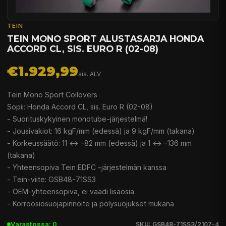
TEIN
TEIN MONO SPORT ALUSTASARJA HONDA
ACCORD CL, SIS. EURO R (02-08)
€1.929,99
sis. ALV
Tein Mono Sport Coilovers
Sopii: Honda Accord CL, sis. Euro R (02-08)
- Suorituskykyinen monotube-järjestelmä!
- Jousivakiot: 16 kgF/mm (edessä) ja 9 kgF/mm (takana)
- Korkeussäätö: 11 <-> -82 mm (edessä) ja 1 <-> -136 mm
(takana)
- Yhteensopiva Tein EDFC -järjestelmän kanssa
- Tein-viite: GSB48-71SS3
- OEM-yhteensopiva, ei vaadi lisäosia
- Korroosiosuojapinnoite ja pölysuojukset mukana
Varastossa: 0
SKU: GSB48-71SS3/2107-4