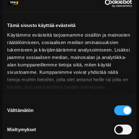
McPherson-jousitukseen
Iskunvaimennuksen säätö: 16-portainen säätö,
laajennettavissa 32 tai 64 portaaseen EDFC-
Tämä sivusto käyttää evästeitä
järjestelmällä
Käytämme evästeitä tarjoamamme sisällön ja mainosten
Mono Sport -sarjan iskunvaimentimien huolto- ja
räätälöimiseen, sosiaalisen median ominaisuuksien
kunnostuspalvelut ovat saatavilla Teiniltä. Japanilainen
tukemiseen ja kävijämäärämme analysoimiseen. Lisäksi
valmistus takaa erinomaisen laadun, korkean
jaamme sosiaalisen median, mainosalan ja analytiikka-
luotettavuuden ja pitkän käyttöiän.
alan kumppaneillemme tietoja siitä, miten käytät
sivustoamme. Kumppanimme voivat yhdistää näitä
Toimitus & Palautukset
tietoja muihin tietoihin, joita olet antanut heille tai joita on
kerätty, kun olet käyttänyt heidän palvelujaan.
Tekniset kysymykset
Kaupan sijainnissa olevat tuotteet 1–3 arkipäivässä
Suostumuksen
Päävaraston tuotteet 7 arkipäivässä
TEIN - Alustasarjat
Välttämätön
valinta
Sähköposti:
asiakaspalvelu@tpwparts.com
Jälkitoimitustuotteet noin 20 arkipäivässä
Puhelin:
+358 449011828
Ilmainen toimitus yli 300 € tilauksiin
Mieltymykset
14 päivän palautusoikeus