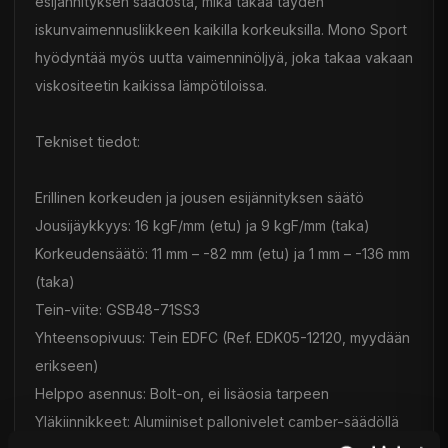
esijännityksen säädöstä, mikä takaa täyden
iskunvaimennusliikkeen kaikilla korkeuksilla. Mono Sport
hyödyntää myös uutta vaimenninöljyä, joka takaa vakaan
viskositeetin kaikissa lämpötiloissa.
Tekniset tiedot:
Erillinen korkeuden ja jousen esijännityksen säätö
Jousijäykkyys: 16 kgF/mm (etu) ja 9 kgF/mm (taka)
Korkeudensäätö: 11 mm – -82 mm (etu) ja 1 mm – -136 mm
(taka)
Tein-viite: GSB48-71SS3
Yhteensopivuus: Tein EDFC (Ref. EDK05-12120, myydään
erikseen)
Helppo asennus: Bolt-on, ei lisäosia tarpeen
Yläkiinnikkeet: Alumiiniset pallonivelet camber-säädöllä