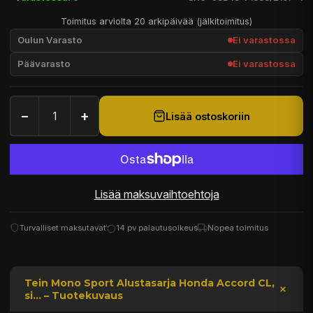
Toimitus arviolta 20 arkipäivää (jälkitoimitus)
Oulun Varasto
Ei varastossa
Päävarasto
Ei varastossa
−
+
Lisää ostoskoriin
Lisää maksuvaihtoehtoja
Turvalliset maksutavat
14 pv palautusoikeus
Nopea toimitus
Tein Mono Sport Alustasarja Honda Accord CL,
si... – Tuotekuvaus