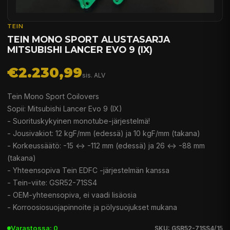
TEIN
TEIN MONO SPORT ALUSTASARJA
MITSUBISHI LANCER EVO 9 (IX)
€2.230,99
sis. ALV
Tein Mono Sport Coilovers
Sopii: Mitsubishi Lancer Evo 9 (IX)
- Suorituskykyinen monotube-järjestelmä!
- Jousivakiot: 12 kgF/mm (edessä) ja 10 kgF/mm (takana)
- Korkeussäätö: -15 <-> -112 mm (edessä) ja 26 <-> -88 mm
(takana)
- Yhteensopiva Tein EDFC -järjestelmän kanssa
- Tein-viite: GSR52-71SS4
- OEM-yhteensopiva, ei vaadi lisäosia
- Korroosiosuojapinnoite ja pölysuojukset mukana
Varastossa: 0
SKU: GSR52-71SS4/15