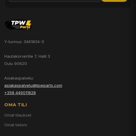
Y-tunnus: 3461834-3
Hautakorventie 7, Halli 3
Oulu 90620
Asiakaspalvelu:
asiakaspalvelu@tpwparts.com
+358 449011828
OMA TILI
Omat tilaukset
Omat tietoni