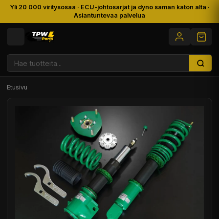
Yli 20 000 viritysosaa · ECU-johtosarjat ja dyno saman katon alta ·
Asiantuntevaa palvelua
Etusivu