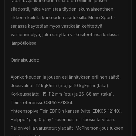
radalla. Ajonkorkeuden säätö on erillinen jousen
säädöstä, mikä varmistaa täyden iskunvaimentimen
liikkeen kaikilla korkeuden asetuksilla. Mono Sport -
sarjassa käytetään myös vastikään kehitettyä
vaimenninöljyä, joka säilyttää viskositeettinsa kaikissa
lämpötiloissa.
Ominaisuudet:
Ajonkorkeuden ja jousen esijännityksen erillinen säätö.
Jousivakiot: 12 kgF/mm (etu) ja 10 kgF/mm (taka).
Korkeussäätö: -15–112 mm (etu) ja 26–88 mm (taka).
Tein-referenssi: GSR52-71SS4.
Yhteensopiva Tein EDFC:n kanssa (viite: EDK05-12140).
Helppo "plug & play" -asennus, ei lisäosia tarvitaan.
Pallonivelillä varustetut yläpäät (McPherson-jousituksen