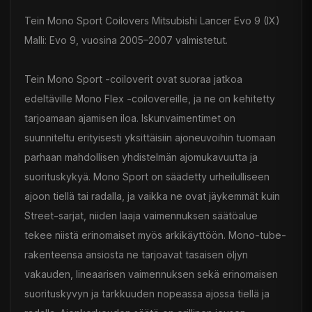
Tein Mono Sport Coilovers Mitsubishi Lancer Evo 9 (IX)
Malli: Evo 9, vuosina 2005–2007 valmistetut.
Tein Mono Sport -coiloverit ovat suoraa jatkoa
edeltäville Mono Flex -coilovereille, ja ne on kehitetty
tarjoamaan ajamisen iloa. Iskunvaimentimet on
suunniteltu erityisesti yksittäisiin ajoneuvoihin tuomaan
parhaan mahdollisen yhdistelmän ajomukavuutta ja
suorituskykyä. Mono Sport on säädetty urheilulliseen
ajoon tiellä tai radalla, ja vaikka ne ovat jäykemmät kuin
Street-sarjat, niiden laaja vaimennuksen säätöalue
tekee niistä erinomaiset myös arkikäyttöön. Mono-tube-
rakenteensa ansiosta ne tarjoavat tasaisen öljyn
vakauden, lineaarisen vaimennuksen sekä erinomaisen
suorituskyvyn ja tarkkuuden nopeassa ajossa tiellä ja