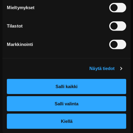
Päävaraston tuotteet 7 arkipäivässä
TEIN - Alustasarjat
Mieltymykset
Sähköposti:
asiakaspalvelu@tpwparts.com
Jälkitoimitustuotteet noin 20 arkipäivässä
Puhelin:
+358 449011828
Ilmainen toimitus yli 300 € tilauksiin
Tilastot
14 päivän palautusoikeus
KATSO LISÄÄ
Markkinointi
Näytä tiedot
Salli kaikki
Salli valinta
D2 Circuit Coiloverit BMW 3-sarja E36 (1990–1998)
Kiellä
Alk. €1.751,99 sis. ALV
Toimitus arviolta 20 arkipäivää (jälkitoimitus)