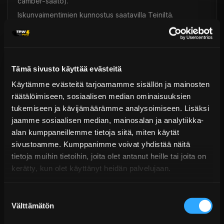
camber-säätö).
Iskunvaimentimien kunnostus saatavilla Teiniltä.
16-portainen vaimennuksen säätö. Yhteensopiva Tein
EDFC:n kanssa (myydään erikseen), mikä mahdollistaa
vaimennuksen elektronisen säädön suoraan auton
Tämä sivusto käyttää evästeitä
sisältä. EDFC:llä säätöasteikko laajenee 32 tasoon (EDFC
Käytämme evästeitä tarjoamamme sisällön ja mainosten
standard) tai 64 tasoon (EDFC Active).
räätälöimiseen, sosiaalisen median ominaisuuksien
Mono Sport -coilovereissa on alumiiniset yläpäät, jotka
tukemiseen ja kävijämäärämme analysoimiseen. Lisäksi
mahdollistavat camber-säädön McPherson-jousitukselle.
jaamme sosiaalisen median, mainosalan ja analytiikka-
Japanilaisen valmistuksen ansiosta Tein-tuotteet
alan kumppaneillemme tietoja siitä, miten käytät
tarjoavat vertaansa vailla olevan laadun, korkean
sivustoamme. Kumppanimme voivat yhdistää näitä
luotettavuuden ja pitkän käyttöiän.
tietoja muihin tietoihin, joita olet antanut heille tai joita on
kerätty, kun olet käyttänyt heidän palvelujaan.
Toimitus & Palautukset
Suostumuksen
Välttämätön
Tekniset kysymykset
valinta
Kaupan sijainnissa olevat tuotteet 1–3 arkipäivässä