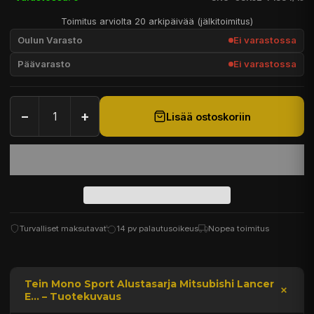
Toimitus arviolta 20 arkipäivää (jälkitoimitus)
Oulun Varasto
Ei varastossa
Päävarasto
Ei varastossa
−
+
Lisää ostoskoriin
Turvalliset maksutavat
14 pv palautusoikeus
Nopea toimitus
Tein Mono Sport Alustasarja Mitsubishi Lancer
E... – Tuotekuvaus