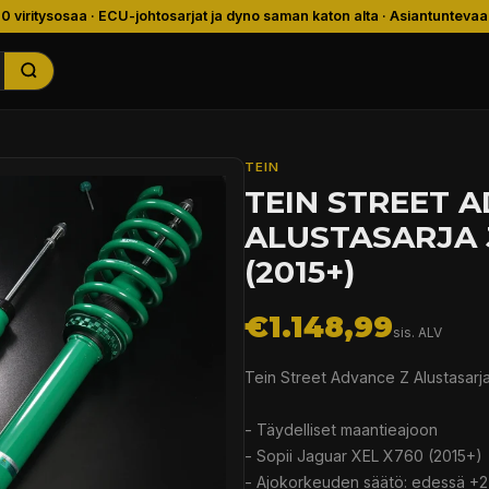
00 viritysosaa · ECU-johtosarjat ja dyno saman katon alta · Asiantuntevaa
TEIN
TEIN STREET 
ALUSTASARJA 
(2015+)
€1.148,99
sis. ALV
Tein Street Advance Z Alustasarj
- Täydelliset maantieajoon
- Sopii Jaguar XEL X760 (2015+)
- Ajokorkeuden säätö: edessä +2