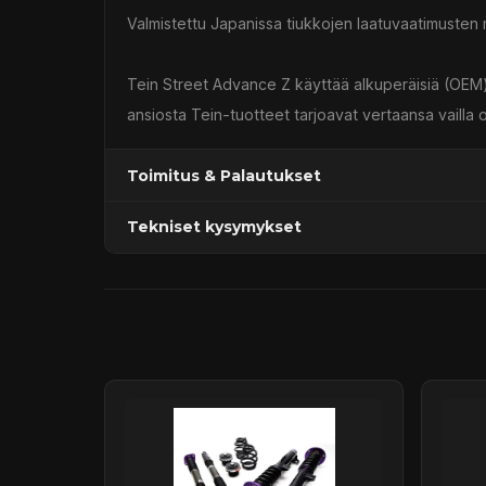
Valmistettu Japanissa tiukkojen laatuvaatimusten m
Tein Street Advance Z käyttää alkuperäisiä (OEM) 
ansiosta Tein-tuotteet tarjoavat vertaansa vailla 
Toimitus & Palautukset
Tekniset kysymykset
Kaupan sijainnissa olevat tuotteet 1–3 arkipäivä
Päävaraston tuotteet 7 arkipäivässä
Sähköposti:
asiakaspalvelu@tpwparts.com
Jälkitoimitustuotteet noin 20 arkipäivässä
Puhelin:
+358 449011828
Ilmainen toimitus yli 300 € tilauksiin
14 päivän palautusoikeus