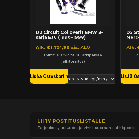
D2 Circuit Coiloverit BMW 3-
D2 St
sarja E36 (1990–1998)
Merc
Alk. €1.751,99 sis. ALV
Alk. 
Toimitus arviolta 20 arkipäivää
To
(jälkitoimitus)
Lisää Ostoskoriin
Lisää Os
LIITY POSTITUSLISTALLE
Tarjoukset, uutuudet ja vinkit suoraan sähköpostiisi.