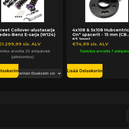
reet Coilover-alustasarja
4x108 & 5x108 Hubcentric 
edes-Benz E-sarja (W124)
On" spacerit - 15 mm (CB
65,1mm)
€1.299,99 sis. ALV
€74,99 sis. ALV
imitus arviolta 20 arkipäivää
Toimitus arviolta 7 arkipäi
(jälkitoimitus)
toskoriin
Lisää Ostoskoriin