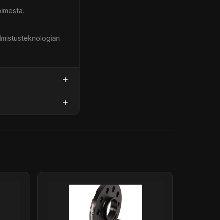
oimesta.
almistusteknologian