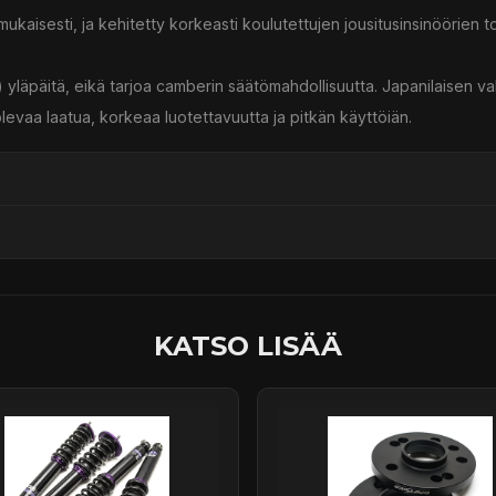
ukaisesti, ja kehitetty korkeasti koulutettujen jousitusinsinöörien t
yläpäitä, eikä tarjoa camberin säätömahdollisuutta. Japanilaisen v
olevaa laatua, korkeaa luotettavuutta ja pitkän käyttöiän.
ssä
KATSO LISÄÄ