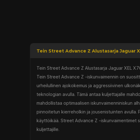
Tein Street Advance Z Alustasarja Jaguar X
Tein Street Advance Z Alustasarja Jaguar XEL X76
Tein Street Advance Z -iskunvaimennin on suositt
urheilullinen ajokokemus ja aggressiivinen ulko
teknologian avulla. Tämä antaa kuljettajalle ma
mahdollistaa optimaalisen iskunvaimenniniskun al
pinnoitetun kierreholkin ja jousenistuinten avulla.
käyttöikää. Street Advance Z -iskunvaimentimet sop
kuljettajille.