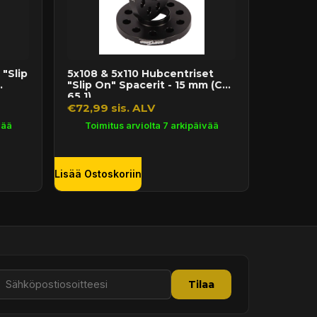
"Slip
5x108 & 5x110 Hubcentriset
"Slip On" Spacerit - 15 mm (CB
65.1)
€72,99 sis. ALV
vää
Toimitus arviolta 7 arkipäivää
Lisää Ostoskoriin
Tilaa