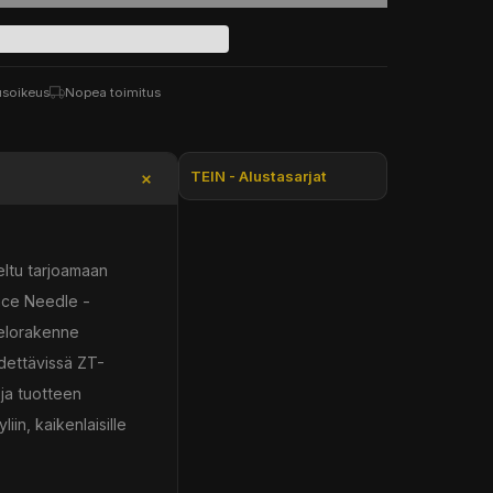
usoikeus
Nopea toimitus
TEIN - Alustasarjat
eltu tarjoamaan
nce Needle -
telorakenne
ädettävissä ZT-
 ja tuotteen
in, kaikenlaisille