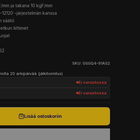
F/mm ja takana 10 kgF/mm
12120 -järjestelmän kanssa
n säätö
tkun liittimet
uojat
S2
SKU: GSGQ4-91AS2
iolta 20 arkipäivää (jälkitoimitus)
Ei varastossa
Ei varastossa
Lisää ostoskoriin