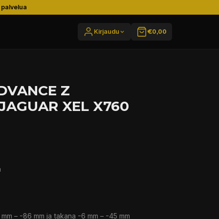
 palvelua
Kirjaudu
€0,00
ADVANCE Z
JAGUAR XEL X760
a
 mm – -86 mm ja takana -6 mm – -45 mm