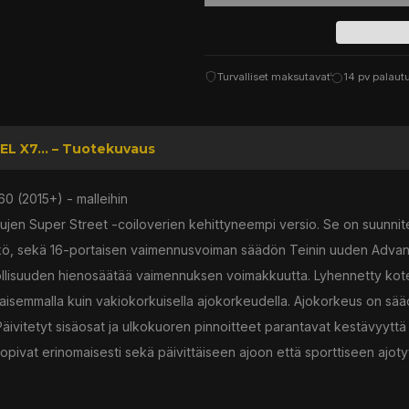
Turvalliset maksutavat
14 pv palaut
EL X7... – Tuotekuvaus
0 (2015+) - malleihin
ujen Super Street -coiloverien kehittyneempi versio. Se on suunnit
näkö, sekä 16-portaisen vaimennusvoiman säädön Teinin uuden Adva
hdollisuuden hienosäätää vaimennuksen voimakkuutta. Lyhennetty ko
haisemmalla kuin vakiokorkuisella ajokorkeudella. Ajokorkeus on sä
 Päivitetyt sisäosat ja ulkokuoren pinnoitteet parantavat kestävyyttä
ivat erinomaisesti sekä päivittäiseen ajoon että sporttiseen ajotyyli