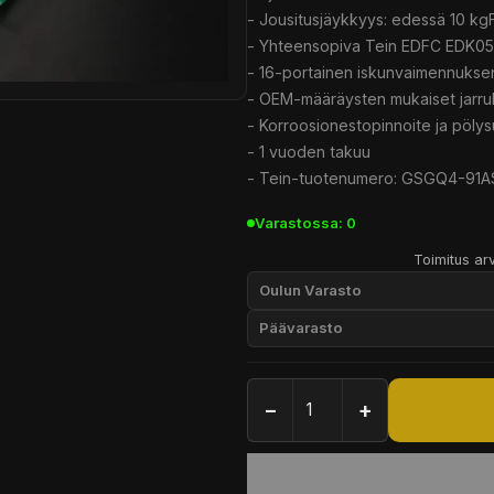
- Jousitusjäykkyys: edessä 10 kg
- Yhteensopiva Tein EDFC EDK05-
- 16-portainen iskunvaimennukse
- OEM-määräysten mukaiset jarrule
- Korroosionestopinnoite ja pölys
- 1 vuoden takuu
- Tein-tuotenumero: GSGQ4-91A
Varastossa: 0
Toimitus arv
Oulun Varasto
Päävarasto
−
+