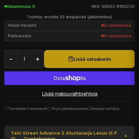
Varastossa: 0
SKU: GSQ22-91SS2/20
Toimitus arviolta 20 arkipäivää (jälkitoimitus)
Oulun Varasto
Ei varastossa
Päävarasto
Ei varastossa
−
+
Lisää ostoskoriin
Lisää maksuvaihtoehtoja
Turvalliset maksutavat
14 pv palautusoikeus
Nopea toimitus
Tein Street Advance Z Alustasarja Lexus IS F
(0... – Tuotekuvaus