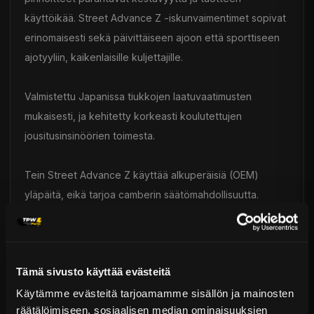
käyttöikää. Street Advance Z -iskunvaimentimet sopivat
erinomaisesti sekä päivittäiseen ajoon että sporttiseen
ajotyyliin, kaikenlaisille kuljettajille.
Valmistettu Japanissa tiukkojen laatuvaatimusten
mukaisesti, ja kehitetty korkeasti koulutettujen
jousitusinsinöörien toimesta.
Tein Street Advance Z käyttää alkuperäisiä (OEM)
yläpäitä, eikä tarjoa camberin säätömahdollisuutta.
Japanilaisen valmistusteknologian ansiosta Tein-
tuotteet tarjoavat vertaansa vailla olevaa laatua,
korkeaa luotettavuutta ja pitkän käyttöiän.
Tämä sivusto käyttää evästeitä
Toimitus & Palautukset
Käytämme evästeitä tarjoamamme sisällön ja mainosten
räätälöimiseen, sosiaalisen median ominaisuuksien