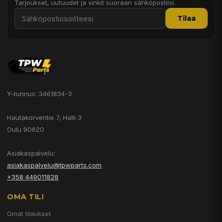
Tarjoukset, uutuudet ja vinkit suoraan sähköpostiisi.
Tilaa
Y-tunnus: 3461834-3
Hautakorventie 7, Halli 3
Oulu 90620
Asiakaspalvelu:
asiakaspalvelu@tpwparts.com
+358 449011828
OMA TILI
Omat tilaukset