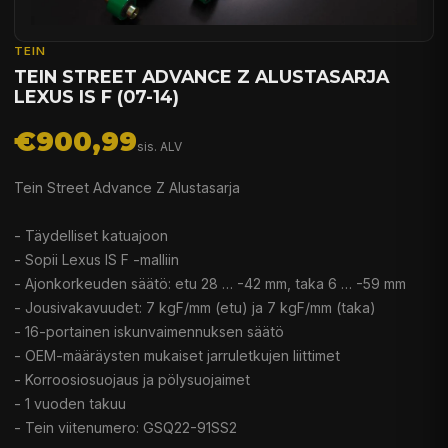
TEIN
TEIN STREET ADVANCE Z ALUSTASARJA
LEXUS IS F (07-14)
€900,99
sis. ALV
Tein Street Advance Z Alustasarja
- Täydelliset katuajoon
- Sopii Lexus IS F -malliin
- Ajonkorkeuden säätö: etu 28 … -42 mm, taka 6 … -59 mm
- Jousivakavuudet: 7 kgF/mm (etu) ja 7 kgF/mm (taka)
- 16-portainen iskunvaimennuksen säätö
- OEM-määräysten mukaiset jarruletkujen liittimet
- Korroosiosuojaus ja pölysuojaimet
- 1 vuoden takuu
- Tein viitenumero: GSQ22-91SS2