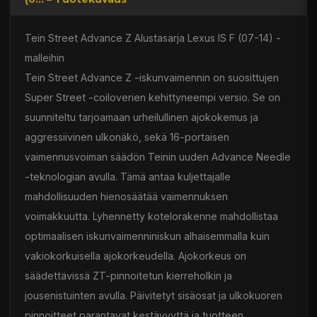
Tein Street Advance Z Alustasarja Lexus IS F (07-14) -
malleihin
Tein Street Advance Z -iskunvaimennin on suosittujen
Super Street -coiloverien kehittyneempi versio. Se on
suunniteltu tarjoamaan urheilullinen ajokokemus ja
aggressiivinen ulkonäkö, sekä 16-portaisen
vaimennusvoiman säädön Teinin uuden Advance Needle
-teknologian avulla. Tämä antaa kuljettajalle
mahdollisuuden hienosäätää vaimennuksen
voimakkuutta. Lyhennetty kotelorakenne mahdollistaa
optimaalisen iskunvaimenniniskun alhaisemmalla kuin
vakiokorkuisella ajokorkeudella. Ajokorkeus on
säädettävissä ZT-pinnoitetun kierreholkin ja
jousenistuinten avulla. Päivitetyt sisäosat ja ulkokuoren
pinnoitteet parantavat kestävyyttä ja tuotteen