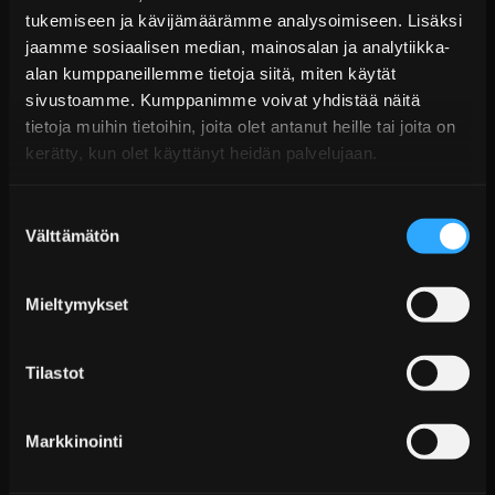
Tekniset kysymykset
tukemiseen ja kävijämäärämme analysoimiseen. Lisäksi
Kaupan sijainnissa olevat tuotteet 1–3 arkipäivässä
jaamme sosiaalisen median, mainosalan ja analytiikka-
Päävaraston tuotteet 7 arkipäivässä
TEIN - Alustasarjat
alan kumppaneillemme tietoja siitä, miten käytät
Sähköposti:
asiakaspalvelu@tpwparts.com
sivustoamme. Kumppanimme voivat yhdistää näitä
Jälkitoimitustuotteet noin 20 arkipäivässä
Puhelin:
+358 449011828
tietoja muihin tietoihin, joita olet antanut heille tai joita on
Ilmainen toimitus yli 300 € tilauksiin
kerätty, kun olet käyttänyt heidän palvelujaan.
14 päivän palautusoikeus
KATSO LISÄÄ
Suostumuksen
Välttämätön
valinta
Mieltymykset
Tilastot
Markkinointi
D2 Circuit Coiloverit BMW 3-sarja E36 (1990–1998)