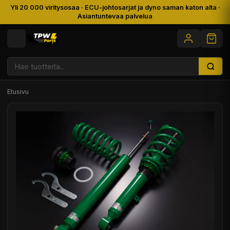
Yli 20 000 viritysosaa · ECU-johtosarjat ja dyno saman katon alta ·
Asiantuntevaa palvelua
Etusivu