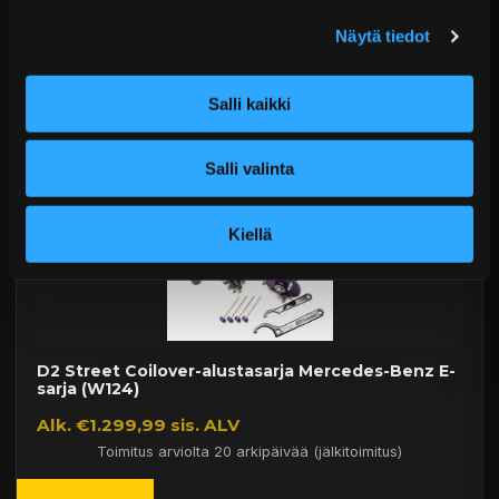
Alk. €1.751,99 sis. ALV
Näytä tiedot
Toimitus arviolta 20 arkipäivää (jälkitoimitus)
Lisää Ostoskoriin
Salli kaikki
Salli valinta
Kiellä
D2 Street Coilover-alustasarja Mercedes-Benz E-
sarja (W124)
Alk. €1.299,99 sis. ALV
Toimitus arviolta 20 arkipäivää (jälkitoimitus)