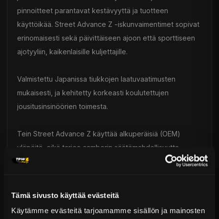
pinnoitteet parantavat kestävyyttä ja tuotteen
käyttöikää. Street Advance Z -iskunvaimentimet sopivat
erinomaisesti sekä päivittäiseen ajoon että sporttiseen
ajotyyliin, kaikenlaisille kuljettajille.
Valmistettu Japanissa tiukkojen laatuvaatimusten
mukaisesti, ja kehitetty korkeasti koulutettujen
jousitusinsinöörien toimesta.
Tein Street Advance Z käyttää alkuperäisiä (OEM)
yläpäitä, eikä tarjoa camberin säätömahdollisuutta.
Japanilaisen valmistusteknologian ansiosta Tein-
tuotteet tarjoavat vertaansa vailla olevaa laatua,
korkeaa luotettavuutta ja pitkän käyttöiän.
Tämä sivusto käyttää evästeitä
Käytämme evästeitä tarjoamamme sisällön ja mainosten
Toimitus & Palautukset