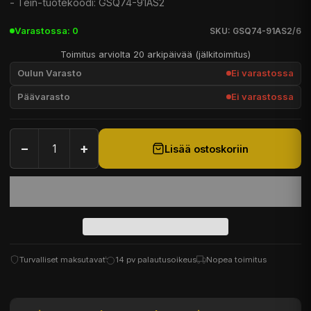
- Tein-tuotekoodi: GSQ74-91AS2
Varastossa: 0
SKU: GSQ74-91AS2/6
Toimitus arviolta 20 arkipäivää (jälkitoimitus)
Oulun Varasto
Ei varastossa
Päävarasto
Ei varastossa
−
+
Lisää ostoskoriin
Turvalliset maksutavat
14 pv palautusoikeus
Nopea toimitus