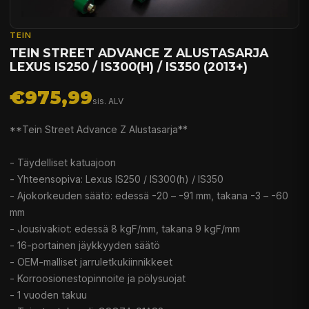
TEIN
TEIN STREET ADVANCE Z ALUSTASARJA
LEXUS IS250 / IS300(H) / IS350 (2013+)
€975,99
sis. ALV
**Tein Street Advance Z Alustasarja**
- Täydelliset katuajoon
- Yhteensopiva: Lexus IS250 / IS300(h) / IS350
- Ajokorkeuden säätö: edessä -20 – -91 mm, takana -3 – -60
mm
- Jousivakiot: edessä 8 kgF/mm, takana 9 kgF/mm
- 16-portainen jäykkyyden säätö
- OEM-malliset jarruletkukiinnikkeet
- Korroosionestopinnoite ja pölysuojat
- 1 vuoden takuu