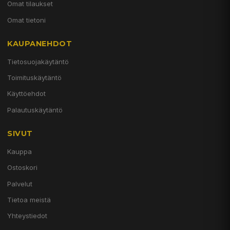
Omat tilaukset
Omat tietoni
KAUPANEHDOT
Tietosuojakäytäntö
Toimituskäytäntö
Käyttöehdot
Palautuskäytäntö
SIVUT
Kauppa
Ostoskori
Palvelut
Tietoa meistä
Yhteystiedot