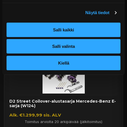
Alk. €1.751,99 sis. ALV
Näytä tiedot
Toimitus arviolta 20 arkipäivää (jälkitoimitus)
Salli kaikki
Lisää Ostoskoriin
Salli valinta
Kiellä
D2 Street Coilover-alustasarja Mercedes-Benz E-
sarja (W124)
Alk. €1.299,99 sis. ALV
Toimitus arviolta 20 arkipäivää (jälkitoimitus)