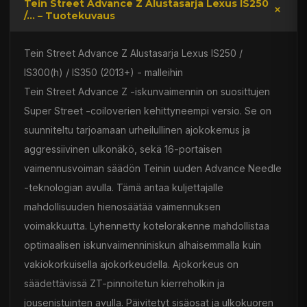
Tein Street Advance Z Alustasarja Lexus IS250
/... – Tuotekuvaus
Tein Street Advance Z Alustasarja Lexus IS250 /
IS300(h) / IS350 (2013+) - malleihin
Tein Street Advance Z -iskunvaimennin on suosittujen
Super Street -coiloverien kehittyneempi versio. Se on
suunniteltu tarjoamaan urheilullinen ajokokemus ja
aggressiivinen ulkonäkö, sekä 16-portaisen
vaimennusvoiman säädön Teinin uuden Advance Needle
-teknologian avulla. Tämä antaa kuljettajalle
mahdollisuuden hienosäätää vaimennuksen
voimakkuutta. Lyhennetty kotelorakenne mahdollistaa
optimaalisen iskunvaimenniniskun alhaisemmalla kuin
vakiokorkuisella ajokorkeudella. Ajokorkeus on
säädettävissä ZT-pinnoitetun kierreholkin ja
jousenistuinten avulla. Päivitetyt sisäosat ja ulkokuoren