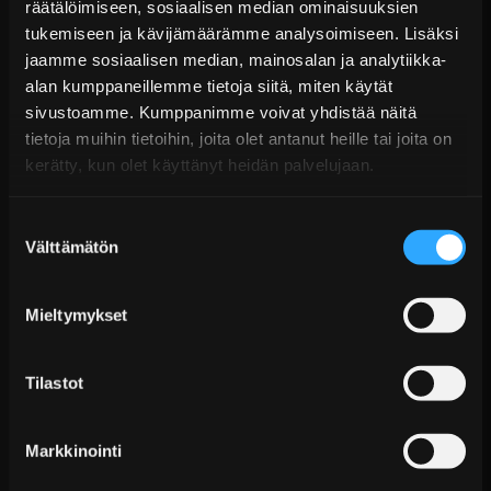
räätälöimiseen, sosiaalisen median ominaisuuksien
tukemiseen ja kävijämäärämme analysoimiseen. Lisäksi
Tekniset kysymykset
jaamme sosiaalisen median, mainosalan ja analytiikka-
Kaupan sijainnissa olevat tuotteet 1–3 arkipäivässä
alan kumppaneillemme tietoja siitä, miten käytät
Päävaraston tuotteet 7 arkipäivässä
TEIN - Alustasarjat
sivustoamme. Kumppanimme voivat yhdistää näitä
Sähköposti:
asiakaspalvelu@tpwparts.com
Jälkitoimitustuotteet noin 20 arkipäivässä
tietoja muihin tietoihin, joita olet antanut heille tai joita on
Puhelin:
+358 449011828
Ilmainen toimitus yli 300 € tilauksiin
kerätty, kun olet käyttänyt heidän palvelujaan.
14 päivän palautusoikeus
KATSO LISÄÄ
Suostumuksen
Välttämätön
valinta
Mieltymykset
Tilastot
Markkinointi
D2 Circuit Coiloverit BMW 3-sarja E36 (1990–1998)