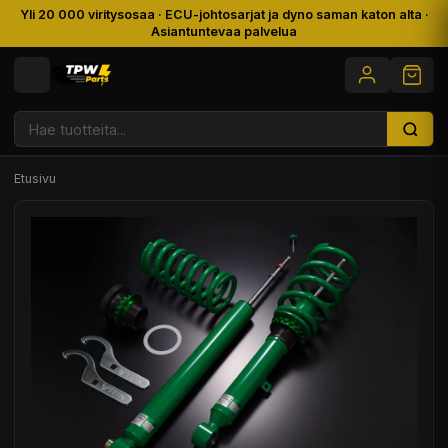
Yli 20 000 viritysosaa · ECU-johtosarjat ja dyno saman katon alta ·
Asiantuntevaa palvelua
Etusivu