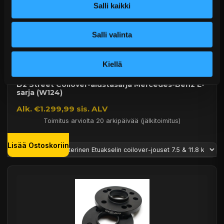
Salli kaikki
Salli valinta
Kiellä
D2 Street Coilover-alustasarja Mercedes-Benz E-
sarja (W124)
Alk. €1.299,99 sis. ALV
Toimitus arviolta 20 arkipäivää (jälkitoimitus)
Lisää Ostoskoriin