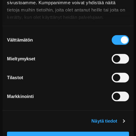
KATSO LISÄÄ
sivustoamme. Kumppanimme voivat yhdistää näitä
tietoja muihin tietoihin, joita olet antanut heille tai joita on
kerätty, kun olet käyttänyt heidän palvelujaan.
Suostumuksen
Välttämätön
valinta
Mieltymykset
D2 Circuit Coiloverit BMW 3-sarja E36 (1990–1998)
Tilastot
Alk. €1.751,99 sis. ALV
Markkinointi
Toimitus arviolta 20 arkipäivää (jälkitoimitus)
Lisää Ostoskoriin
Näytä tiedot