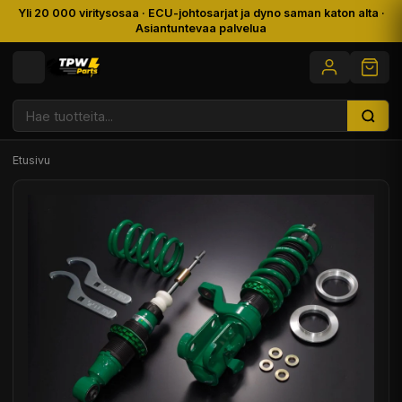
Yli 20 000 viritysosaa · ECU-johtosarjat ja dyno saman katon alta ·
Asiantuntevaa palvelua
Etusivu