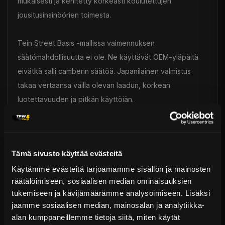
mukaisesti ja kehitetty korkeasti koulutettujen
jousitusinsinöörien toimesta.
Tein Street Basis -mallissa vaimennuksen
säätömahdollisuutta ei ole. Ne käyttävät OEM-yläpäitä
eivätkä salli camberin säätöä. Japanilainen valmistus
takaa vertaansa vailla olevan laadun, korkean
luotettavuuden ja pitkän käyttöiän.
Toimitus & Palautukset
Tekniset kysymykset
Tämä sivusto käyttää evästeitä
Kaupan sijainnissa olevat tuotteet 1–3 arkipäivässä
Käytämme evästeitä tarjoamamme sisällön ja mainosten
Päävaraston tuotteet 7 arkipäivässä
TEIN - Alustasarjat
räätälöimiseen, sosiaalisen median ominaisuuksien
Sähköposti:
asiakaspalvelu@tpwparts.com
Jälkitoimitustuotteet noin 20 arkipäivässä
tukemiseen ja kävijämäärämme analysoimiseen. Lisäksi
Puhelin:
+358 449011828
Ilmainen toimitus yli 300 € tilauksiin
jaamme sosiaalisen median, mainosalan ja analytiikka-
alan kumppaneillemme tietoja siitä, miten käytät
14 päivän palautusoikeus