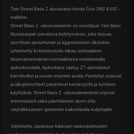
Tein Street Basis Z alustasarja Honda Civic EM2 & ES1 -
malleihin
Street Basis Z -iskunvaimennin on suosittuun Tein Basic
Alustasarjaan perustuva kehitysversio, joka tarjoaa
sporttisen ajotuntuman ja aggressiivisen ulkonäön.
Lyhennetty kotelomuotoilu takaa optimaalisen
iskunvaimennuksen normaalitasoa matalammalla
ajokorkeudella. Ajokorkeus säätyy ZT-pinnoitetun
kierreholkin ja jousen istuinten avulla. Päivitetyt sisäosat
ja ulkopinnoitteet parantavat kestävyyttä ja tuotteen
käyttöikää. Street Basis Z -iskunvaimentimet sopivat
erinomaisesti sekä päivittäiseen ajoon että
vauhdikkaaseen ajamiseen kaikenlaisille kuljettajille.
Valmistettu Japanissa tiukkojen laatuvaatimusten