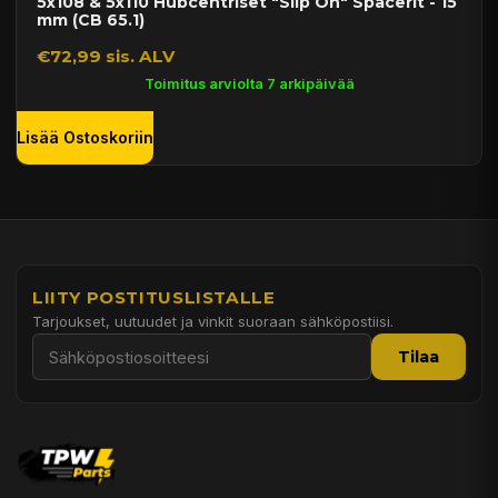
5x108 & 5x110 Hubcentriset "Slip On" Spacerit - 15
mm (CB 65.1)
€72,99 sis. ALV
Toimitus arviolta 7 arkipäivää
Lisää Ostoskoriin
LIITY POSTITUSLISTALLE
Tarjoukset, uutuudet ja vinkit suoraan sähköpostiisi.
Tilaa