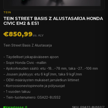
TEIN
TEIN STREET BASIS Z ALUSTASARJA HONDA
CIVIC EM2 & ES1
€850,99
sis. ALV
Tein Street Basis Z Alustasarja
- Täydelliset jokapäiväiseen ajoon
- Sopii Honda Civic -malliin
- Ajokorkeuden säätö: etu -18…-78 mm, taka -27…-106 mm
- Jousen jäykkyys: etu 6 kgF/mm, taka 9 kgF/mm
- OEM-määräysten mukaiset jarruletkun liittimet
- Korroosionestopinnoite ja pölysuojat
- 1 vuoden takuu
- Tein-tuotenumero: GSA22-8USS2
Varastossa: 0
SKU: GSA22-8USS2/7