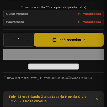
Toimitus arviolta 20 arkipäivää (jälkitoimitus)
Oulun Varasto
Ei varastossa
Päävarasto
Ei varastossa
−
+
Lisää ostoskoriin
Turvalliset maksutavat
14 pv palautusoikeus
Nopea toimitus
Tein Street Basis Z alustasarja Honda Civic
EM2... – Tuotekuvaus