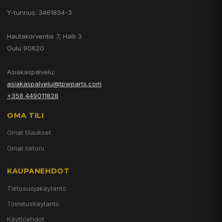
Y-tunnus: 3461834-3
Hautakorventie 7, Halli 3
Oulu 90620
Asiakaspalvelu:
asiakaspalvelu@tpwparts.com
+358 449011828
OMA TILI
Omat tilaukset
Omat tietoni
KAUPANEHDOT
Tietosuojakäytäntö
Toimituskäytäntö
Käyttöehdot