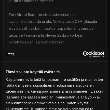
jousitusinsinöörien toimesta.
Tein Street Basis -mallissa vaimennuksen
säätömahdollisuutta ei ole. Ne käyttävät OEM-yläpäitä
eivätkä salli camberin säätöä. Japanilainen valmistus
takaa vertaansa vailla olevan laadun, korkean
luotettavuuden ja pitkän käyttöiän.
Toimitus & Palautukset
Tekniset kysymykset
Kaupan sijainnissa olevat tuotteet 1–3 arkipäivässä
Tämä sivusto käyttää evästeitä
Päävaraston tuotteet 7 arkipäivässä
TEIN - Alustasarjat
Käytämme evästeitä tarjoamamme sisällön ja mainosten
Sähköposti:
asiakaspalvelu@tpwparts.com
räätälöimiseen, sosiaalisen median ominaisuuksien
Jälkitoimitustuotteet noin 20 arkipäivässä
Puhelin:
+358 449011828
tukemiseen ja kävijämäärämme analysoimiseen. Lisäksi
Ilmainen toimitus yli 300 € tilauksiin
jaamme sosiaalisen median, mainosalan ja analytiikka-
14 päivän palautusoikeus
alan kumppaneillemme tietoja siitä, miten käytät
KATSO LISÄÄ
sivustoamme. Kumppanimme voivat yhdistää näitä