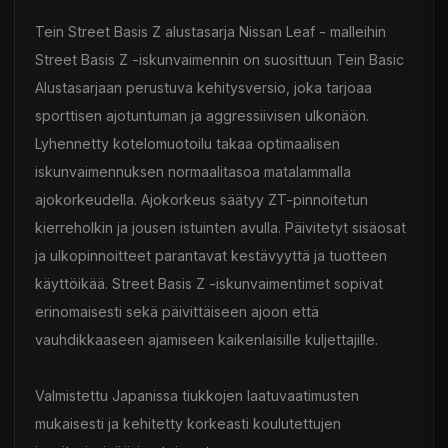
Tein Street Basis Z alustasarja Nissan Leaf - malleihin
Street Basis Z -iskunvaimennin on suosittuun Tein Basic
Alustasarjaan perustuva kehitysversio, joka tarjoaa
sporttisen ajotuntuman ja aggressiivisen ulkonäön.
Lyhennetty kotelomuotoilu takaa optimaalisen
iskunvaimennuksen normaalitasoa matalammalla
ajokorkeudella. Ajokorkeus säätyy ZT-pinnoitetun
kierreholkin ja jousen istuinten avulla. Päivitetyt sisäosat
ja ulkopinnoitteet parantavat kestävyyttä ja tuotteen
käyttöikää. Street Basis Z -iskunvaimentimet sopivat
erinomaisesti sekä päivittäiseen ajoon että
vauhdikkaaseen ajamiseen kaikenlaisille kuljettajille.
Valmistettu Japanissa tiukkojen laatuvaatimusten
mukaisesti ja kehitetty korkeasti koulutettujen