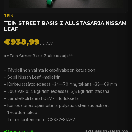
TEIN
TEIN STREET BASIS Z ALUSTASARJA NISSAN
LEAF
€938,99
sis. ALV
**Tein Street Basis Z Alustasarja**
- Täydellinen valinta jokapäiväiseen katuajoon
- Sopii Nissan Leaf -malleihin
- Korkeussäätö: edessä -34–-70 mm, takana -38–-69 mm
- Jousivakio: 4 kgF/mm (edessä), 5,8 kgF/mm (takana)
- Jarruletkuliitännät OEM-mitoituksella
- Korroosionestopinnoite ja pölysuojusten suojaukset
- 1 vuoden takuu
- Teinin tuotenumero: GSK32-81AS2
Varastossa: 0
SKU: GSK32-81AS2/106