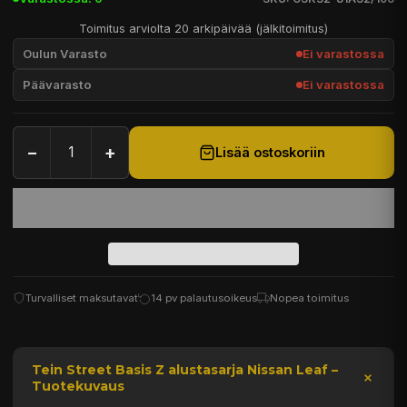
Toimitus arviolta 20 arkipäivää (jälkitoimitus)
Oulun Varasto
Ei varastossa
Päävarasto
Ei varastossa
−
+
Lisää ostoskoriin
Turvalliset maksutavat
14 pv palautusoikeus
Nopea toimitus
Tein Street Basis Z alustasarja Nissan Leaf –
Tuotekuvaus