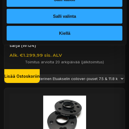
Salli valinta
Kiellä
D2 Street Coilover-alustasarja Mercedes-Benz E-
sarja (W124)
Alk. €1.299,99 sis. ALV
Toimitus arviolta 20 arkipäivää (jälkitoimitus)
Lisää Ostoskoriin