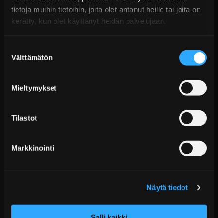
tietoja muihin tietoihin, joita olet antanut heille tai joita on
kerätty, kun olet käyttänyt heidän palvelujaan.
Suostumuksen
Välttämätön
valinta
Mieltymykset
D2 Circuit Coiloverit BMW 3-sarja E36 (1990–1998)
Tilastot
Alk. €1.751,99 sis. ALV
Toimitus arviolta 20 arkipäivää (jälkitoimitus)
Markkinointi
Lisää Ostoskoriin
Näytä tiedot
Salli kaikki