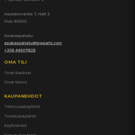
Hautakorventie 7, Halli 3
Oulu 90620
Asiakaspalvelu:
asiakaspalvelu@tpwparts.com
+358 449011828
OMA TILI
Omat tilaukset
Omat tietoni
KAUPANEHDOT
Tietosuojakäytäntö
Toimituskäytäntö
Käyttöehdot
Palautuskäytäntö