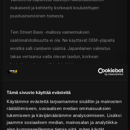
mukaisesti ja kehitetty korkeasti koulutettujen
jousitusinsinöörien toimesta.
Tein Street Basis -mallissa vaimennuksen
säätömahdollisuutta ei ole. Ne käyttävät OEM-yläpäitä
eivätkä salli camberin säätöä. Japanilainen valmistus
takaa vertaansa vailla olevan laadun, korkean
luotettavuuden ja pitkän käyttöiän.
Toimitus & Palautukset
Tämä sivusto käyttää evästeitä
Tekniset kysymykset
Kaupan sijainnissa olevat tuotteet 1–3 arkipäivässä
Käytämme evästeitä tarjoamamme sisällön ja mainosten
Päävaraston tuotteet 7 arkipäivässä
TEIN - Alustasarjat
räätälöimiseen, sosiaalisen median ominaisuuksien
Sähköposti:
asiakaspalvelu@tpwparts.com
tukemiseen ja kävijämäärämme analysoimiseen. Lisäksi
Jälkitoimitustuotteet noin 20 arkipäivässä
Puhelin:
+358 449011828
jaamme sosiaalisen median, mainosalan ja analytiikka-
Ilmainen toimitus yli 300 € tilauksiin
alan kumppaneillemme tietoja siitä, miten käytät