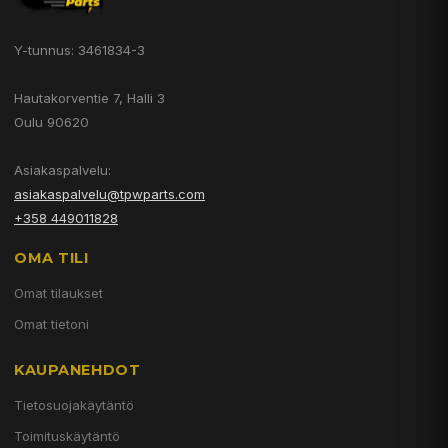
Y-tunnus: 3461834-3
Hautakorventie 7, Halli 3
Oulu 90620
Asiakaspalvelu:
asiakaspalvelu@tpwparts.com
+358 449011828
OMA TILI
Omat tilaukset
Omat tietoni
KAUPANEHDOT
Tietosuojakäytäntö
Toimituskäytäntö