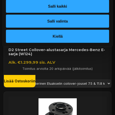
Salli kaikki
Salli valinta
Kiellä
D2 Street Coilover-alustasarja Mercedes-Benz E-
sarja (W124)
Alk. €1.299,99 sis. ALV
Toimitus arviolta 20 arkipäivää (jälkitoimitus)
Lisää Ostoskoriin