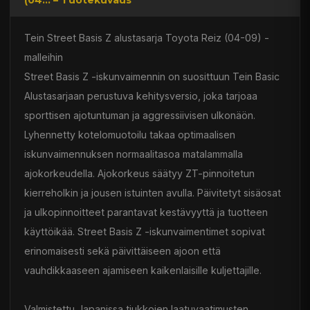
(04... – Tuotekuvaus
Tein Street Basis Z alustasarja Toyota Reiz (04-09) -
malleihin
Street Basis Z -iskunvaimennin on suosittuun Tein Basic
Alustasarjaan perustuva kehitysversio, joka tarjoaa
sporttisen ajotuntuman ja aggressiivisen ulkonäön.
Lyhennetty kotelomuotoilu takaa optimaalisen
iskunvaimennuksen normaalitasoa matalammalla
ajokorkeudella. Ajokorkeus säätyy ZT-pinnoitetun
kierreholkin ja jousen istuinten avulla. Päivitetyt sisäosat
ja ulkopinnoitteet parantavat kestävyyttä ja tuotteen
käyttöikää. Street Basis Z -iskunvaimentimet sopivat
erinomaisesti sekä päivittäiseen ajoon että
vauhdikkaaseen ajamiseen kaikenlaisille kuljettajille.
Valmistettu Japanissa tiukkojen laatuvaatimusten