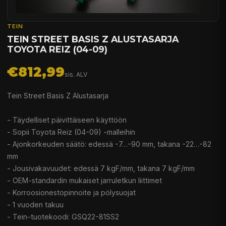
TEIN
TEIN STREET BASIS Z ALUSTASARJA
TOYOTA REIZ (04-09)
€812,99
sis. ALV
Tein Street Basis Z Alustasarja
- Täydelliset päivittäiseen käyttöön
- Sopii Toyota Reiz (04-09) -malleihin
- Ajonkorkeuden säätö: edessä -7…-90 mm, takana -22…-82
mm
- Jousivakavuudet: edessä 7 kgF/mm, takana 7 kgF/mm
- OEM-standardin mukaiset jarruletkun liittimet
- Korroosionestopinnoite ja pölysuojat
- 1 vuoden takuu
- Tein-tuotekoodi: GSQ22-81SS2