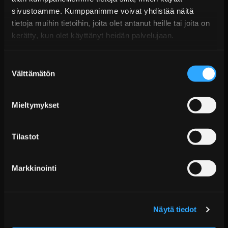
14 päivän palautusoikeus
sivustoamme. Kumppanimme voivat yhdistää näitä
KATSO LISÄÄ
tietoja muihin tietoihin, joita olet antanut heille tai joita on
kerätty, kun olet käyttänyt heidän palvelujaan.
Suostumuksen
Välttämätön
valinta
Mieltymykset
Tilastot
D2 Circuit Coiloverit BMW 3-sarja E36 (1990–1998)
Alk. €1.751,99 sis. ALV
Markkinointi
Toimitus arviolta 20 arkipäivää (jälkitoimitus)
Lisää Ostoskoriin
Näytä tiedot