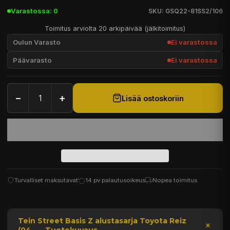
Varastossa: 0
SKU: GSQ22-81SS2/106
Toimitus arviolta 20 arkipäivää (jälkitoimitus)
Oulun Varasto
Ei varastossa
Päävarasto
Ei varastossa
−
+
Lisää ostoskoriin
Turvalliset maksutavat
14 pv palautusoikeus
Nopea toimitus
Tein Street Basis Z alustasarja Toyota Reiz