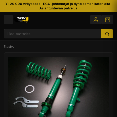
Yli 20 000 viritysosaa · ECU-johtosarjat ja dyno saman katon alta ·
Asiantuntevaa palvelua
Etusivu