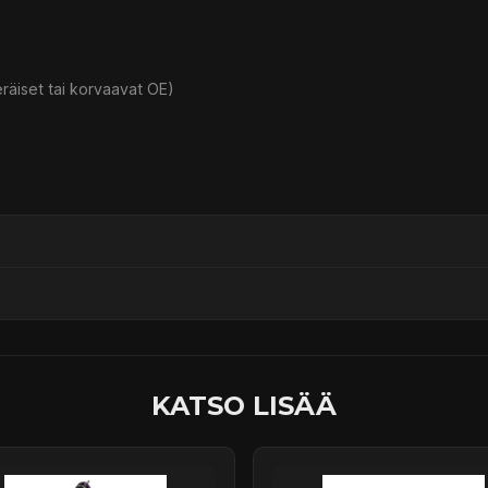
eräiset tai korvaavat OE)
ssä
KATSO LISÄÄ