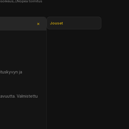
usoikeus
Nopea toimitus
Jouset
ituskyvyn ja
avuutta. Valmistettu