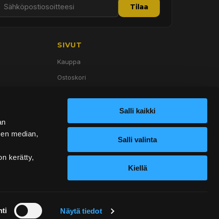
Tilaa
SIVUT
Kauppa
Ostoskori
Palvelut
Tietoa meistä
Salli kaikki
an
Yhteystiedot
sen median,
Salli valinta
on kerätty,
Kiellä
ti
Näytä tiedot