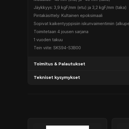
Jäykkyys: 3,9 kgF/mm (etu) ja 3,2 kgF/mm (taka)
Pintakäsittely: Kultainen epoksimaali
Sopivat kaikentyyppisiin iskunvaimentimiin (alkup
Toimitetaan 4 jousen sarjana
1 vuoden takuu
Tein viite: SKS94-S3B00
Toimitus & Palautukset
Tekniset kysymykset
Kaupan sijainnissa olevat tuotteet 1–3 arkipäivä
Päävaraston tuotteet 7 arkipäivässä
Sähköposti:
asiakaspalvelu@tpwparts.com
Jälkitoimitustuotteet noin 20 arkipäivässä
Puhelin:
+358 449011828
Ilmainen toimitus yli 300 € tilauksiin
14 päivän palautusoikeus