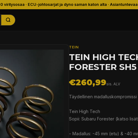
00 viritysosaa · ECU-johtosarjat ja dyno saman katon alta · Asiantuntevaa
TEIN
TEIN HIGH TE
FORESTER SH5
€260,99
sis. ALV
Täydellinen madalluskompromissi
Tein High Tech
Sopii: Subaru Forester (katso lisät
- Madallus: -45 mm (etu) & -40 m