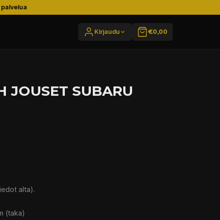
 palvelua
Kirjaudu
€0,00
CH JOUSET SUBARU
iedot alta).
m (taka)