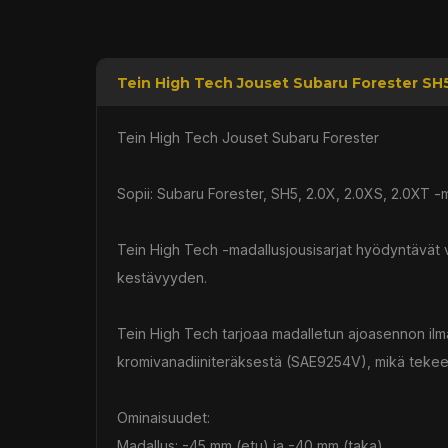
Tein High Tech Jouset Subaru Forester SH
Tein High Tech Jouset Subaru Forester
Sopii: Subaru Forester, SH5, 2.0X, 2.0XS, 2.0XT -m
Tein High Tech -madallusjousisarjat hyödyntävät 
kestävyyden.
Tein High Tech tarjoaa madalletun ajoasennon ilm
kromivanadiiniteräksestä (SAE9254V), mikä tekee n
Ominaisuudet:
Madallus: -45 mm (etu) ja -40 mm (taka)