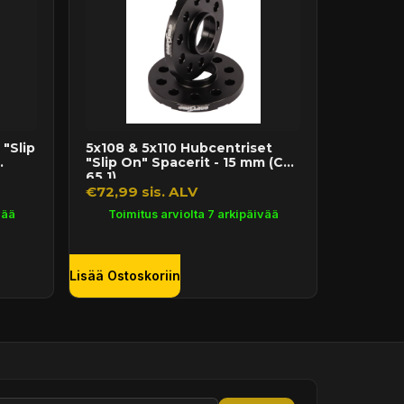
"Slip
5x108 & 5x110 Hubcentriset
"Slip On" Spacerit - 15 mm (CB
65.1)
€72,99 sis. ALV
vää
Toimitus arviolta 7 arkipäivää
Lisää Ostoskoriin