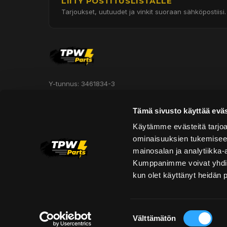
LIITY POSTITUSLISTALLE
Tarjoukset, uutuudet ja vinkit suoraan sähköpostiisi.
Y-tunnus: 3461834-3
Hautakorventie 7, Halli 3
Tämä sivusto käyttää eväs
Oulu 90620
Käytämme evästeitä tarjoa
ominaisuuksien tukemisee
Asiakaspalvelu:
mainosalan ja analytiikka-
asiakaspalvelu@tpwparts.com
Kumppanimme voivat yhdistää 
+358 449011828
kun olet käyttänyt heidän 
Suostumuksen
Välttämätön
valinta