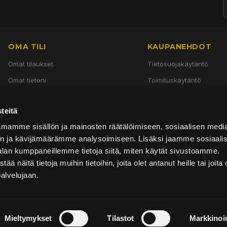
OMA TILI
KAUPANEHDOT
Omat tilaukset
Tietosuojakäytäntö
Omat tietoni
Toimituskäytäntö
Käyttöehdot
teitä
Palautuskäytäntö
mamme sisällön ja mainosten räätälöimiseen, sosiaalisen medi
n ja kävijämäärämme analysoimiseen. Lisäksi jaamme sosiaali
alan kumppaneillemme tietoja siitä, miten käytät sivustoamme.
näitä tietoja muihin tietoihin, joita olet antanut heille tai joita 
palvelujaan.
Mieltymykset
Tilastot
Markkinoin
© 2026 TPW Parts. Kaikki oikeudet pidätetään.