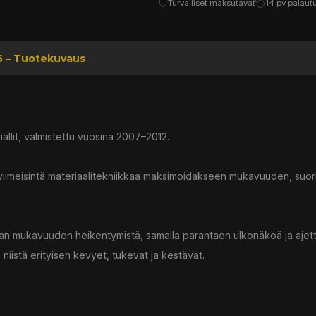
Turvalliset maksutavat
14 pv palaut
5 – Tuotekuvaus
allit, valmistettu vuosina 2007–2012.
viimeisintä materiaalitekniikkaa maksimoidakseen mukavuuden, suor
an mukavuuden heikentymistä, samalla parantaen ulkonäköä ja ajett
iistä erityisen kevyet, tukevat ja kestävät.