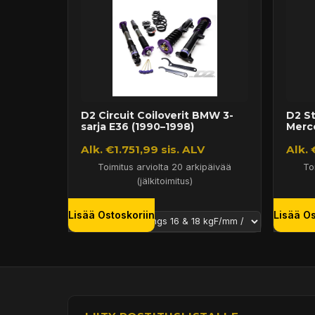
D2 Circuit Coiloverit BMW 3-
D2 St
sarja E36 (1990–1998)
Merc
Alk. €1.751,99 sis. ALV
Alk. 
Toimitus arviolta 20 arkipäivää
To
(jälkitoimitus)
Lisää Ostoskoriin
Lisää Os