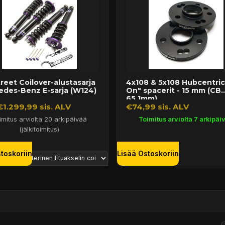
reet Coilover-alustasarja
4x108 & 5x108 Hubcentric 
edes-Benz E-sarja (W124)
On" spacerit - 15 mm (CB
65,1mm)
€1.299,99 sis. ALV
€74,99 sis. ALV
imitus arviolta 20 arkipäivää
Toimitus arviolta 7 arkipäi
(jälkitoimitus)
toskoriin
Lisää Ostoskoriin