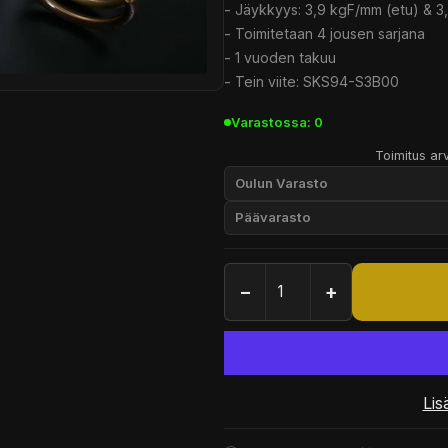
- Jäykkyys: 3,9 kgF/mm (etu) & 3
- Toimitetaan 4 jousen sarjana
- 1 vuoden takuu
- Tein viite: SKS94-S3B00
Varastossa: 0
Toimitus arv
Oulun Varasto
Päävarasto
−
+
Lis