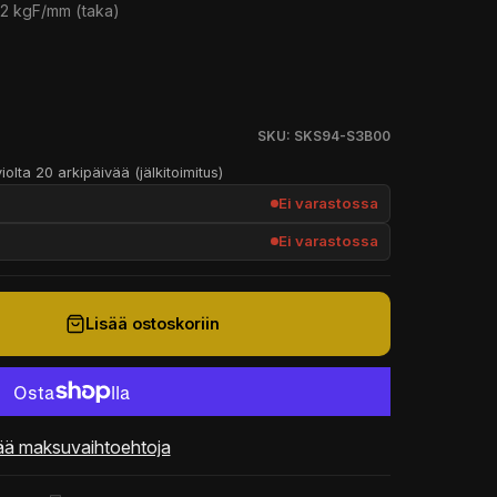
,2 kgF/mm (taka)
SKU: SKS94-S3B00
iolta 20 arkipäivää (jälkitoimitus)
Ei varastossa
Ei varastossa
Lisää ostoskoriin
ää maksuvaihtoehtoja