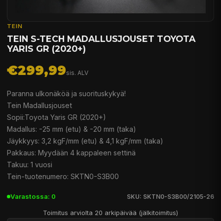
TEIN
TEIN S-TECH MADALLUSJOUSET TOYOTA
YARIS GR (2020+)
€299,99
sis. ALV
Paranna ulkonäköä ja suorituskykyä!
Tein Madallusjouset
Sopii:Toyota Yaris GR (2020+)
Madallus: -25 mm (etu) & -20 mm (taka)
Jäykkyys: 3,2 kgF/mm (etu) & 4,1 kgF/mm (taka)
Pakkaus: Myydään 4 kappaleen settinä
Takuu: 1 vuosi
Tein-tuotenumero: SKTN0-S3B00
Varastossa: 0
SKU: SKTN0-S3B00/2105-26
Toimitus arviolta 20 arkipäivää (jälkitoimitus)