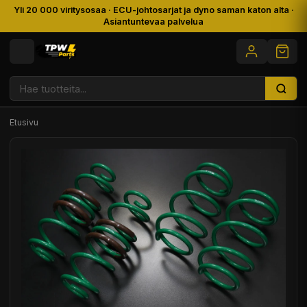
Yli 20 000 viritysosaa · ECU-johtosarjat ja dyno saman katon alta ·
Asiantuntevaa palvelua
Etusivu