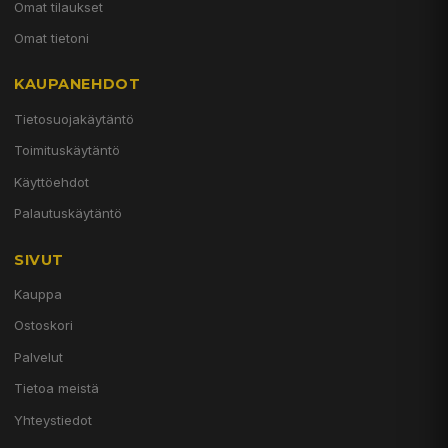
Omat tilaukset
Omat tietoni
KAUPANEHDOT
Tietosuojakäytäntö
Toimituskäytäntö
Käyttöehdot
Palautuskäytäntö
SIVUT
Kauppa
Ostoskori
Palvelut
Tietoa meistä
Yhteystiedot