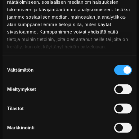
räätälöimiseen, sosiaalisen median ominaisuuksien
Madaltaa auton painopistettä
tukemiseen ja kävijämäärämme analysoimiseen. Lisäksi
jaamme sosiaalisen median, mainosalan ja analytiikka-
Sporttisempi ulkonäkö
alan kumppaneillemme tietoja siitä, miten käytät
Suunniteltu toimimaan alkuperäisten
sivustoamme. Kumppanimme voivat yhdistää näitä
iskunvaimentimien kanssa
tietoja muihin tietoihin, joita olet antanut heille tai joita on
kerätty, kun olet käyttänyt heidän palvelujaan.
Kevyt ja kestävä kromivanadiiniteräs
Korkealaatuinen TEIN-epoksipinnoite korroosion
Suostumuksen
estämiseksi
Välttämätön
valinta
Huomioitavaa
Suositeltavaa asentaa korjaamossa
Mieltymykset
Madallus voi vaihdella ajoneuvon varustelun mukaan
Pyöränkulmien säätö suositeltavaa asennuksen
Tilastot
jälkeen
Markkinointi
Toimitus & Palautukset