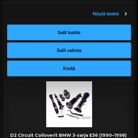
Tekniset kysymykset
Näytä tiedot
Kaupan sijainnissa olevat tuotteet 1–3 arkipäivässä
Päävaraston tuotteet 7 arkipäivässä
S-Tech -jouset
Sähköposti:
asiakaspalvelu@tpwparts.com
Salli kaikki
Jälkitoimitustuotteet noin 20 arkipäivässä
Puhelin:
+358 449011828
Ilmainen toimitus yli 300 € tilauksiin
Salli valinta
14 päivän palautusoikeus
KATSO LISÄÄ
Kiellä
D2 Circuit Coiloverit BMW 3-sarja E36 (1990–1998)