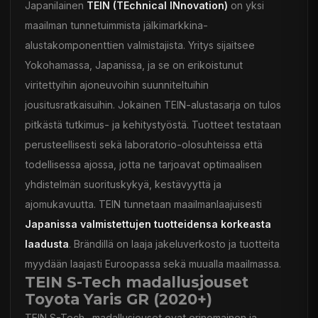
Japanilainen
TEIN (TEchnical INnovation)
on yksi
maailman tunnetuimmista jälkimarkkina-
alustakomponenttien valmistajista. Yritys sijaitsee
Yokohamassa, Japanissa, ja se on erikoistunut
viritettyihin ajoneuvoihin suunniteltuihin
jousitusratkaisuihin. Jokainen TEIN-alustasarja on tulos
pitkästä tutkimus- ja kehitystyöstä. Tuotteet testataan
perusteellisesti sekä laboratorio-olosuhteissa että
todellisessa ajossa, jotta ne tarjoavat optimaalisen
yhdistelmän suorituskykyä, kestävyyttä ja
ajomukavuutta. TEIN tunnetaan maailmanlaajuisesti
Japanissa valmistettujen tuotteidensa korkeasta
laadusta
. Brändillä on laaja jakeluverkosto ja tuotteita
myydään laajasti Euroopassa sekä muualla maailmassa.
TEIN S-Tech madallusjouset
Toyota Yaris GR (2020+)
TEIN S-Tech -madallusjouset ovat erinomainen ja