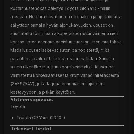
kustannustehokas päivitys Toyota GR Yaris -mallin
alustaan. Ne parantavat auton ulkonäköä ja ajettavuutta
säilyttäen samalla hyvän ajomukavuuden. Jouset on
suunniteltu toimimaan alkuperäisten iskunvaimentimien
kanssa, joten asennus onnistuu suoraan ilman muutoksia.
Madallusjouset laskevat auton painopistettä, mikä
parantaa ajovakautta ja kaarreajon hallintaa. Samalla
auton ulkonäkö muuttuu sporttisemmaksi. Jouset on
valmistettu korkealaatuisesta kromivanadiiniteräksestä
(SAE9254V), joka tarjoaa erinomaisen lujuuden,
kestävyyden ja pitkän käyttöiän.
Yhteensopivuus
Toyota
Toyota GR Yaris (2020–)
Tekniset tiedot