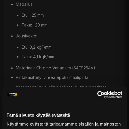
Madallus:
Etu: -25 mm
Taka: -20 mm
Jousivakio:
Etu: 3,2 kgF/mm
Taka: 4,1 kgF/mm
Materiaali: Chrome Vanadium (SAE9254V)
Pintakäsittely: vihreä epoksimaalipinta
Yhteensopivuus: alkuperäiset iskunvaimentimet
Myyntipakkaus: 4 kpl (täysi sarja)
Takuu: 1 vuosi
Tämä sivusto käyttää evästeitä
Ominaisuudet
Käytämme evästeitä tarjoamamme sisällön ja mainosten
Parantaa ajettavuutta ja kaarreajoa