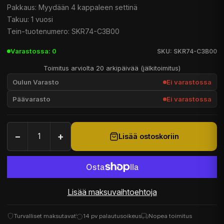
Pakkaus: Myydään 4 kappaleen settinä
Takuu: 1 vuosi
Tein-tuotenumero: SKR74-C3B00
Varastossa: 0
SKU: SKR74-C3B00
Toimitus arviolta 20 arkipäivää (jälkitoimitus)
Oulun Varasto
Ei varastossa
Päävarasto
Ei varastossa
−
+
Lisää ostoskoriin
Lisää maksuvaihtoehtoja
Turvalliset maksutavat
14 pv palautusoikeus
Nopea toimitus