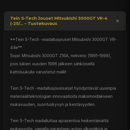
Tein S-Tech Jouset Mitsubishi 3000GT VR-4
(-25/... – Tuotekuvaus
**Tein S-Tech -madallusjouset Mitsubishi 3000GT VR-
4:lle**
Sopii: Mitsubishi 3000GT Z16A, neliveto (1991–1999),
pois lukien vuoden 1996 jälkeen sähköisellä
kattoluukulla varustetut mallit
Tein S-Tech -madallusjousisarjat hyödyntävät uusimpia
materiaaliteknologian innovaatioita maksimoidakseen
mukavuuden, suorituskyvyn ja kestävyyden.
Tein S-Tech madalluttaa ajoasentoa heikentämättä
mukavuutta, samalla parantaen auton ulkonäköä ja