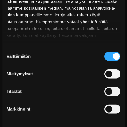
Kaupan sijainnissa olevat tuotteet 1–3 arkipäivässä
tukemiseen ja kävijämäärämme analysoimiseen. Lisäksi
jaamme sosiaalisen median, mainosalan ja analytiikka-
Päävaraston tuotteet 7 arkipäivässä
S-Tech -jouset
Sähköposti:
asiakaspalvelu@tpwparts.com
alan kumppaneillemme tietoja siitä, miten käytät
Jälkitoimitustuotteet noin 20 arkipäivässä
sivustoamme. Kumppanimme voivat yhdistää näitä
Puhelin:
+358 449011828
Ilmainen toimitus yli 300 € tilauksiin
tietoja muihin tietoihin, joita olet antanut heille tai joita on
kerätty, kun olet käyttänyt heidän palvelujaan.
14 päivän palautusoikeus
KATSO LISÄÄ
Suostumuksen
Välttämätön
valinta
Mieltymykset
Tilastot
Markkinointi
D2 Circuit Coiloverit BMW 3-sarja E36 (1990–1998)
Alk. €1.751,99 sis. ALV