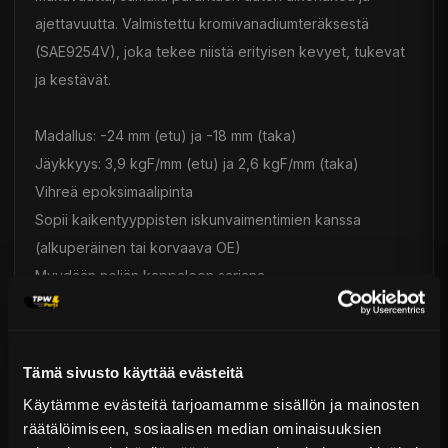
ajettavuutta. Valmistettu kromivanadiumteräksestä
(SAE9254V), joka tekee niistä erityisen kevyet, tukevat
ja kestävät.
Madallus: -24 mm (etu) ja -18 mm (taka)
Jäykkyys: 3,9 kgF/mm (etu) ja 2,6 kgF/mm (taka)
Vihreä epoksimaalipinta
Sopii kaikentyyppisten iskunvaimentimien kanssa
(alkuperäinen tai korvaava OE)
Myydään neljän kappaleen sarjana
1 vuoden takuu
Tein-viite: SKR74-C3B00
Tämä sivusto käyttää evästeitä
Toimitus & Palautukset
Käytämme evästeitä tarjoamamme sisällön ja mainosten
räätälöimiseen, sosiaalisen median ominaisuuksien
Tekniset kysymykset