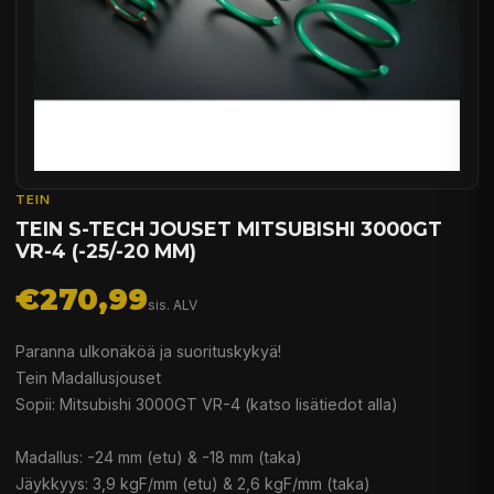
TEIN
TEIN S-TECH JOUSET MITSUBISHI 3000GT
VR-4 (-25/-20 MM)
€270,99
sis. ALV
Paranna ulkonäköä ja suorituskykyä!
Tein Madallusjouset
Sopii: Mitsubishi 3000GT VR-4 (katso lisätiedot alla)
Madallus: -24 mm (etu) & -18 mm (taka)
Jäykkyys: 3,9 kgF/mm (etu) & 2,6 kgF/mm (taka)