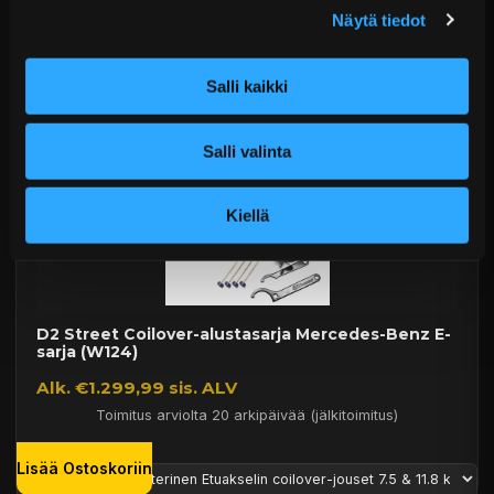
Toimitus arviolta 20 arkipäivää (jälkitoimitus)
Näytä tiedot
Lisää Ostoskoriin
Salli kaikki
Salli valinta
Kiellä
D2 Street Coilover-alustasarja Mercedes-Benz E-
sarja (W124)
Alk. €1.299,99 sis. ALV
Toimitus arviolta 20 arkipäivää (jälkitoimitus)
Lisää Ostoskoriin