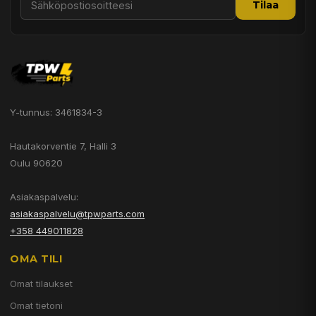
Tilaa
Y-tunnus: 3461834-3
Hautakorventie 7, Halli 3
Oulu 90620
Asiakaspalvelu:
asiakaspalvelu@tpwparts.com
+358 449011828
OMA TILI
Omat tilaukset
Omat tietoni