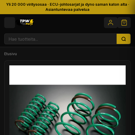
Yli 20 000 viritysosaa · ECU-johtosarjat ja dyno saman katon alta ·
Asiantuntevaa palvelua
Etusivu