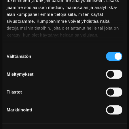
tukemiseen ja kävijämäärämme analysoimiseen. Lisäksi
Toimitus arviolta 20 arkipäivää (jälkitoimitus)
jaamme sosiaalisen median, mainosalan ja analytiikka-
alan kumppaneillemme tietoja siitä, miten käytät
Lisää Ostoskoriin
sivustoamme. Kumppanimme voivat yhdistää näitä
tietoja muihin tietoihin, joita olet antanut heille tai joita on
kerätty, kun olet käyttänyt heidän palvelujaan.
Suostumuksen
Välttämätön
valinta
Mieltymykset
D2 Street Coilover-alustasarja Mercedes-Benz E-
sarja (W124)
Tilastot
Alk. €1.299,99 sis. ALV
Toimitus arviolta 20 arkipäivää (jälkitoimitus)
Markkinointi
Lisää Ostoskoriin