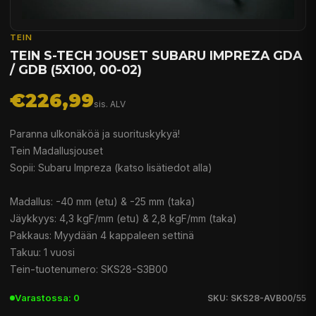
TEIN
TEIN S-TECH JOUSET SUBARU IMPREZA GDA
/ GDB (5X100, 00-02)
€226,99
sis. ALV
Paranna ulkonäköä ja suorituskykyä!
Tein Madallusjouset
Sopii: Subaru Impreza (katso lisätiedot alla)
Madallus: -40 mm (etu) & -25 mm (taka)
Jäykkyys: 4,3 kgF/mm (etu) & 2,8 kgF/mm (taka)
Pakkaus: Myydään 4 kappaleen settinä
Takuu: 1 vuosi
Tein-tuotenumero: SKS28-S3B00
Varastossa: 0
SKU: SKS28-AVB00/55