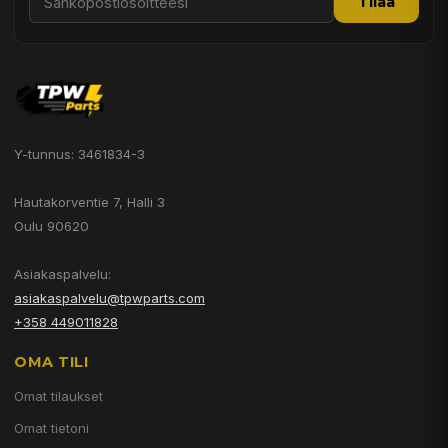
Tilaa
Y-tunnus: 3461834-3
Hautakorventie 7, Halli 3
Oulu 90620
Asiakaspalvelu:
asiakaspalvelu@tpwparts.com
+358 449011828
OMA TILI
Omat tilaukset
Omat tietoni