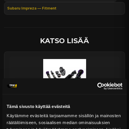
Päävaraston tuotteet 7 arkipäivässä
Subaru Impreza — Fitment
Sähköposti:
asiakaspalvelu@tpwparts.com
Jälkitoimitustuotteet noin 20 arkipäivässä
Puhelin:
+358 449011828
Ilmainen toimitus yli 300 € tilauksiin
14 päivän palautusoikeus
KATSO LISÄÄ
Tämä sivusto käyttää evästeitä
D2 Circuit Coiloverit BMW 3-sarja E36 (1990–1998)
Käytämme evästeitä tarjoamamme sisällön ja mainosten
räätälöimiseen, sosiaalisen median ominaisuuksien
Alk. €1.751,99 sis. ALV