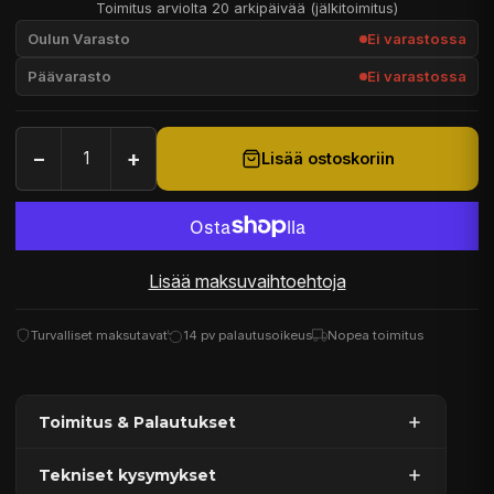
Toimitus arviolta 20 arkipäivää (jälkitoimitus)
Oulun Varasto
Ei varastossa
Päävarasto
Ei varastossa
−
+
Lisää ostoskoriin
Lisää maksuvaihtoehtoja
Turvalliset maksutavat
14 pv palautusoikeus
Nopea toimitus
Toimitus & Palautukset
Tekniset kysymykset
Kaupan sijainnissa olevat tuotteet 1–3 arkipäivässä