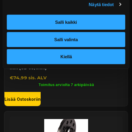
Näytä tiedot
Salli kaikki
Salli valinta
Kiellä
4x108 & 5x108 Hubcentric "Slip On" spacerit - 15
mm (CB 65,1mm)
€74,99 sis. ALV
Toimitus arviolta 7 arkipäivää
Lisää Ostoskoriin