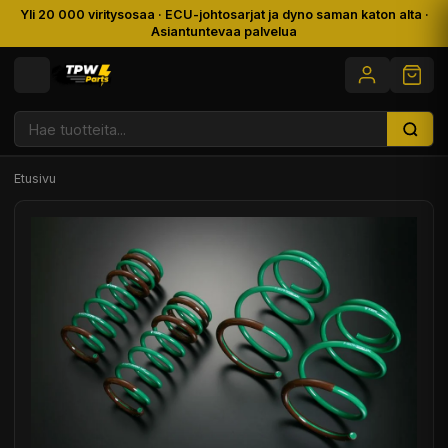
Yli 20 000 viritysosaa · ECU-johtosarjat ja dyno saman katon alta ·
Asiantuntevaa palvelua
Etusivu