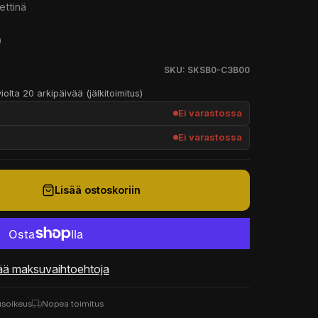
ettinä
0
SKU: SKSB0-C3B00
iolta 20 arkipäivää (jälkitoimitus)
Ei varastossa
Ei varastossa
Lisää ostoskoriin
ää maksuvaihtoehtoja
usoikeus
Nopea toimitus