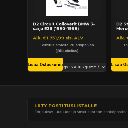
D2 Circuit Coiloverit BMW 3-
D2 St
sarja E36 (1990–1998)
Merc
Alk. €1.751,99 sis. ALV
Alk. 
Toimitus arviolta 20 arkipäivää
To
(jälkitoimitus)
Lisää Ostoskoriin
Lisää Os
LIITY POSTITUSLISTALLE
Tarjoukset, uutuudet ja vinkit suoraan sähköpostiisi.