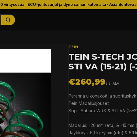
00 viritysosaa · ECU-johtosarjat ja dyno saman katon alta · Asiantuntevaa
TEIN
TEIN S-TECH 
STI VA (15-21) (
€260,99
sis. ALV
Paranna ulkonäköä ja suorituskyk
Tein Madallusjouset
Sopii: Subaru WRX & STI VA (15-21)
Madallus: -20 mm (etu) & -15 mm 
Jäykkyys: 6,1 kgF/mm (etu) & 6,1