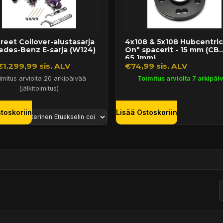
reet Coilover-alustasarja
4x108 & 5x108 Hubcentric 
edes-Benz E-sarja (W124)
On" spacerit - 15 mm (CB
65,1mm)
€1.299,99 sis. ALV
€74,99 sis. ALV
imitus arviolta 20 arkipäivää
Toimitus arviolta 7 arkipäi
(jälkitoimitus)
toskoriin
Lisää Ostoskoriin