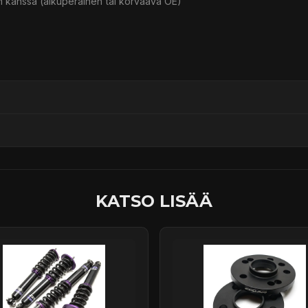
 kanssa (alkuperäinen tai korvaava OE)
ssä
KATSO LISÄÄ