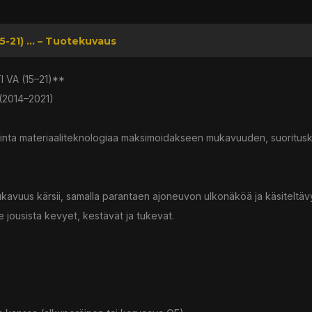
-21) ... – Tuotekuvaus
 VA (15–21)**
 (2014–2021)
sinta materiaaliteknologiaa maksimoidakseen mukavuuden, suoritusk
kavuus kärsii, samalla parantaen ajoneuvon ulkonäköä ja käsiteltävy
jousista kevyet, kestävät ja tukevat.