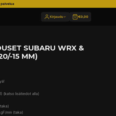
 palvelua
Kirjaudu
€0,00
JOUSET SUBARU WRX &
-20/-15 MM)
yä!
 (katso lisätiedot alla)
(taka)
 kgF/mm (taka)