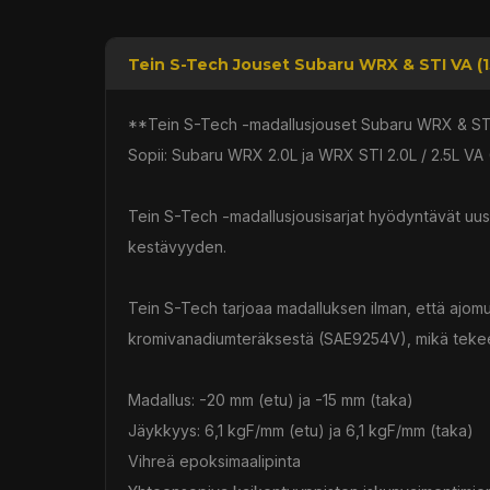
Tein S-Tech Jouset Subaru WRX & STI VA (15
**Tein S-Tech -madallusjouset Subaru WRX & STI
Sopii: Subaru WRX 2.0L ja WRX STI 2.0L / 2.5L VA
Tein S-Tech -madallusjousisarjat hyödyntävät uu
kestävyyden.
Tein S-Tech tarjoaa madalluksen ilman, että ajomu
kromivanadiumteräksestä (SAE9254V), mikä tekee 
Madallus: -20 mm (etu) ja -15 mm (taka)
Jäykkyys: 6,1 kgF/mm (etu) ja 6,1 kgF/mm (taka)
Vihreä epoksimaalipinta