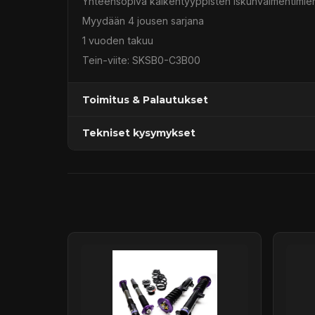
Yhteensopiva kaikentyyppisten iskunvaimentimien
Myydään 4 jousen sarjana
1 vuoden takuu
Tein-viite: SKSB0-C3B00
Toimitus & Palautukset
Tekniset kysymykset
Kaupan sijainnissa olevat tuotteet 1–3 arkipäivä
Päävaraston tuotteet 7 arkipäivässä
Sähköposti:
asiakaspalvelu@tpwparts.com
Jälkitoimitustuotteet noin 20 arkipäivässä
Puhelin:
+358 449011828
Ilmainen toimitus yli 300 € tilauksiin
14 päivän palautusoikeus