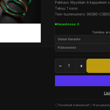
Pakkaus: Myydään 4 kappaleen s
Takuu: 1 vuosi
Tein-tuotenumero: SKSB0-C3B0
Varastossa: 0
Toimitus arv
Oulun Varasto
Päävarasto
−
+
Lis
Turvalliset maksutavat
14 pv palaut