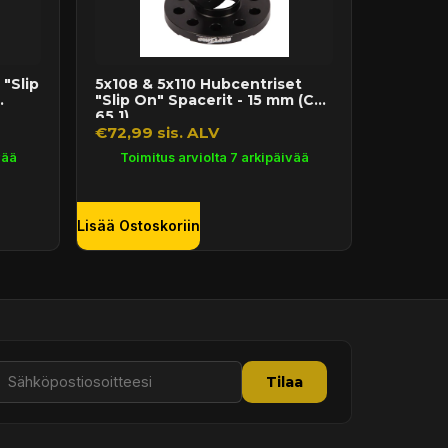
"Slip
5x108 & 5x110 Hubcentriset
"Slip On" Spacerit - 15 mm (CB
65.1)
€72,99 sis. ALV
vää
Toimitus arviolta 7 arkipäivää
Lisää Ostoskoriin
Tilaa