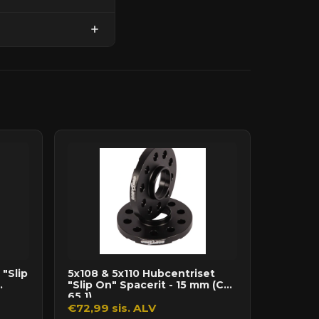
"Slip
5x108 & 5x110 Hubcentriset
"Slip On" Spacerit - 15 mm (CB
65.1)
€72,99 sis. ALV