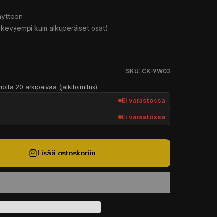
t
äyttöön
on kevyempi kuin alkuperäiset osat)
SKU: CK-VW03
iolta 20 arkipäivää (jälkitoimitus)
Ei varastossa
Ei varastossa
Lisää ostoskoriin