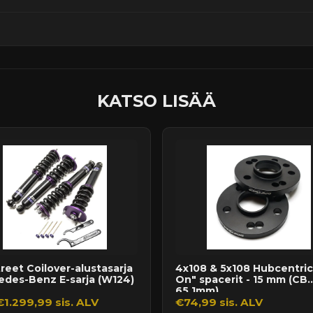
ssä
KATSO LISÄÄ
reet Coilover-alustasarja
4x108 & 5x108 Hubcentric 
edes-Benz E-sarja (W124)
On" spacerit - 15 mm (CB
65,1mm)
€1.299,99 sis. ALV
€74,99 sis. ALV