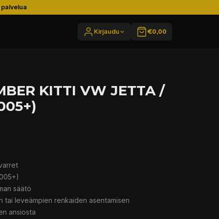
 palvelua
Kirjaudu
€0,00
BER KITTI VW JETTA /
005+)
varret
2005+)
man säätö
n tai leveämpien renkaiden asentamisen
en ansiosta