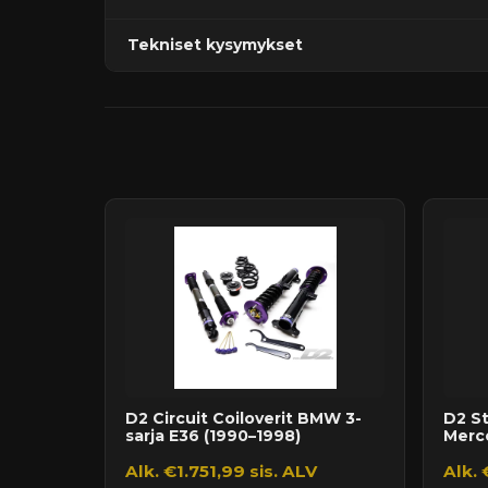
Tekniset kysymykset
Kaupan sijainnissa olevat tuotteet 1–3 arkipäivä
Päävaraston tuotteet 7 arkipäivässä
Sähköposti:
asiakaspalvelu@tpwparts.com
Jälkitoimitustuotteet noin 20 arkipäivässä
Puhelin:
+358 449011828
Ilmainen toimitus yli 300 € tilauksiin
14 päivän palautusoikeus
D2 Circuit Coiloverit BMW 3-
D2 St
sarja E36 (1990–1998)
Merc
Alk. €1.751,99 sis. ALV
Alk. 