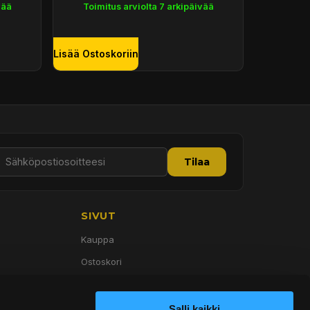
vää
Toimitus arviolta 7 arkipäivää
Lisää Ostoskoriin
Tilaa
SIVUT
Kauppa
Ostoskori
Palvelut
Tietoa meistä
Salli kaikki