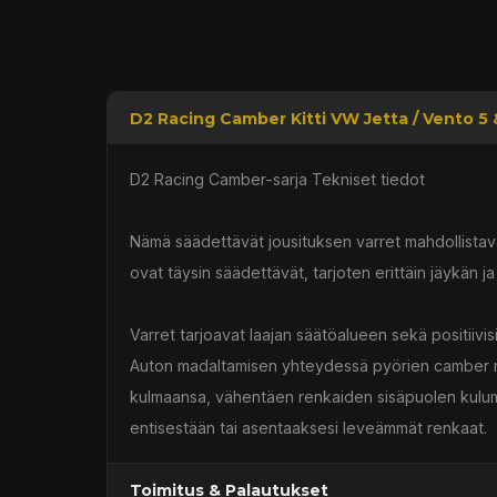
D2 Racing Camber Kitti VW Jetta / Vento 5 &
D2 Racing Camber-sarja Tekniset tiedot
Nämä säädettävät jousituksen varret mahdollistav
ovat täysin säädettävät, tarjoten erittäin jäykän 
Varret tarjoavat laajan säätöalueen sekä positiivisi
Auton madaltamisen yhteydessä pyörien camber mu
kulmaansa, vähentäen renkaiden sisäpuolen kulumi
entisestään tai asentaaksesi leveämmät renkaat.
Toimitus & Palautukset