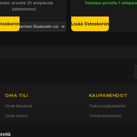
imitus arviolta 20 arkipäivää
Toimitus arviolta 7 arkipäi
(jälkitoimitus)
toskoriin
Lisää Ostoskoriin
OMA TILI
KAUPANEHDOT
Omat tilaukset
Tietosuojakäytäntö
Omat tietoni
Toimituskäytäntö
Käyttöehdot
teitä
Palautuskäytäntö