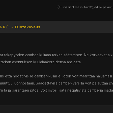
Turvalliset maksutavat
14 pv palaut
 6 (... – Tuotekuvaus
at takapyörien camber-kulman tarkan säätämisen. Ne korvaavat alku
ja tarkan asennuksen kuulalaakereidensa ansiosta.
lle että negatiivisille camber-kulmille, joten voit määrittää haluamasi
uttuu luonnostaan. Säädettävillä camber-varsilla voit palauttaa p
sta ja parantaen pitoa. Voit myös lisätä negatiivista camberia mada