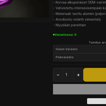
- Korvaa alkuperäiset OEM-varre
- Vahvistettu intensiivisempään k
- Materiaali: taottu alumiini (palj
- Anodisoitu violetti viimeistely
- Myydään pareittain
Varastossa: 0
Toimitus arv
Oulun Varasto
Päävarasto
−
+