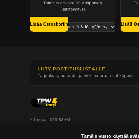
Toimitus arviolta 20 arkipäivää
To
(jälkitoimitus)
Lisää Ostoskoriin
Lisää Os
LIITY POSTITUSLISTALLE
Tarjoukset, uutuudet ja vinkit suoraan sähköpostiisi.
Y-tunnus: 3461834-3
Hautakorventie 7, Halli 3
Tämä sivusto käyttää eväs