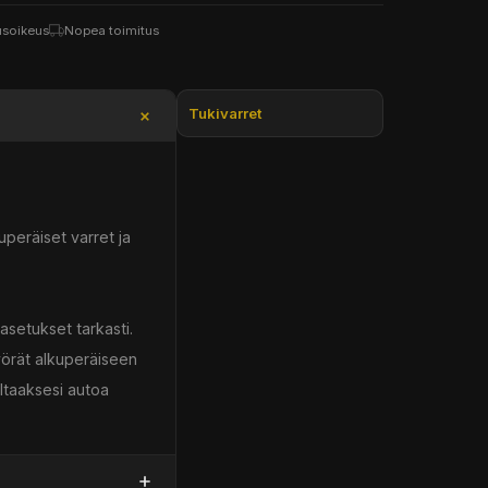
usoikeus
Nopea toimitus
Tukivarret
peräiset varret ja
 asetukset tarkasti.
yörät alkuperäiseen
ltaaksesi autoa