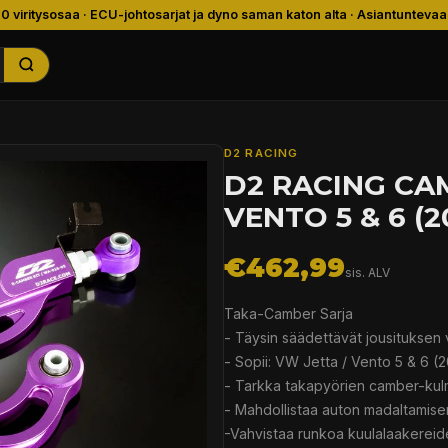
00 viritysosaa · ECU-johtosarjat ja dyno saman katon alta · Asiantuntevaa
D2 RACING
D2 RACING CAM
VENTO 5 & 6 (2
€462,99
sis. ALV
Taka-Camber Sarja
- Täysin säädettävät jousituksen 
- Sopii: VW Jetta / Vento 5 & 6 (
- Tarkka takapyörien camber-kul
- Mahdollistaa auton madaltamise
-Vahvistaa runkoa kuulalaakereid