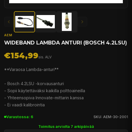
AEM
WIDEBAND LAMBDA ANTURI (BOSCH 4.2LSU)
€154,99
sis. ALV
**Varaosa Lambda-anturi**
- Bosch 4.2LSU -korvausanturi
- Sopii käytettäväksi kaikilla polttoaineilla
- Yhteensopiva Innovate-mittarin kanssa
- Ei vaadi kalibrointia
Varastossa: 6
SKU: AEM-30-2001
Toimitus arviolta 7 arkipäivää