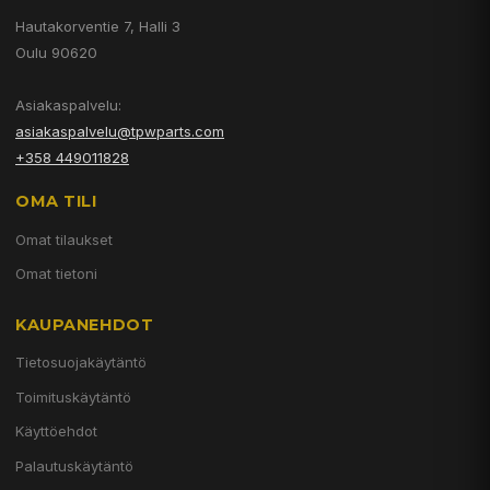
Hautakorventie 7, Halli 3
Oulu 90620
Asiakaspalvelu:
asiakaspalvelu@tpwparts.com
+358 449011828
OMA TILI
Omat tilaukset
Omat tietoni
KAUPANEHDOT
Tietosuojakäytäntö
Toimituskäytäntö
Käyttöehdot
Palautuskäytäntö