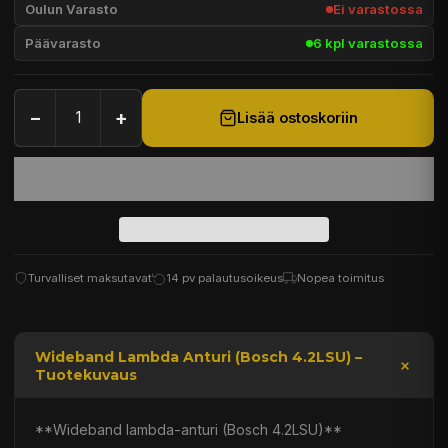
Oulun Varasto
Ei varastossa
Päävarasto
6 kpl varastossa
−
+
Lisää ostoskoriin
Turvalliset maksutavat
14 pv palautusoikeus
Nopea toimitus
Wideband Lambda Anturi (Bosch 4.2LSU) –
Tuotekuvaus
**Wideband lambda-anturi (Bosch 4.2LSU)**