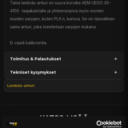
Tämä lambda-anturi on suora korvike AEM UEGO 30-
4100 -laajakaistalle ja yhteensopiva myös monien
muiden sarjojen, kuten PLX:n, kanssa. Se on täsmälleen
sama anturi, joka toimitetaan sarjojen mukana.
Ei vaadi kalibrointia.
Toimitus & Palautukset
Tekniset kysymykset
Kaupan sijainnissa olevat tuotteet 1–3 arkipäivässä
Päävaraston tuotteet 7 arkipäivässä
Lambda-anturi
Sähköposti:
asiakaspalvelu@tpwparts.com
Jälkitoimitustuotteet noin 20 arkipäivässä
Puhelin:
+358 449011828
Ilmainen toimitus yli 300 € tilauksiin
14 päivän palautusoikeus
KATSO LISÄÄ