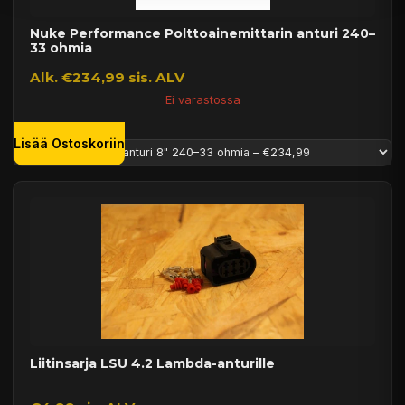
Nuke Performance Polttoainemittarin anturi 240–
33 ohmia
Alk. €234,99 sis. ALV
Ei varastossa
Lisää Ostoskoriin
Liitinsarja LSU 4.2 Lambda-anturille