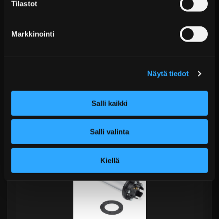
Tilastot
Markkinointi
Nuke Performance Polttoainemittarin anturi 0–90
ohmia
Näytä tiedot
Alk. €220,99 sis. ALV
Ei varastossa
Salli kaikki
Lisää Ostoskoriin
Salli valinta
Kiellä