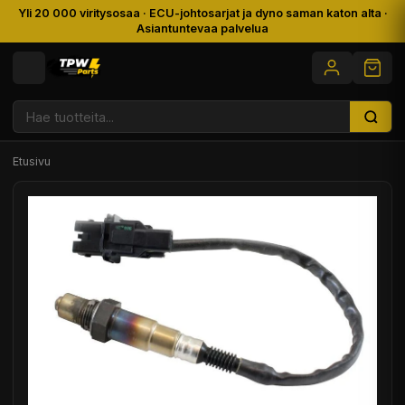
Yli 20 000 viritysosaa · ECU-johtosarjat ja dyno saman katon alta ·
Asiantuntevaa palvelua
Etusivu