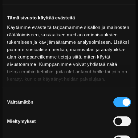
Tämä sivusto käyttää evästeitä
Käytämme evästeitä tarjoamamme sisällön ja mainosten
räätälöimiseen, sosiaalisen median ominaisuuksien
tukemiseen ja kävijämäärämme analysoimiseen. Lisäksi
jaamme sosiaalisen median, mainosalan ja analytiikka-
alan kumppaneillemme tietoja siitä, miten käytät
Nuke Performance Polttoainelinjan
sivustoamme. Kumppanimme voivat yhdistää näitä
painemittarisovitin AN-8 ORB...
tietoja muihin tietoihin, joita olet antanut heille tai joita on
Alk. €53,99 sis. ALV
kerätty, kun olet käyttänyt heidän palvelujaan.
Ei varastossa
Suostumuksen
Lisää Ostoskoriin
Välttämätön
valinta
Mieltymykset