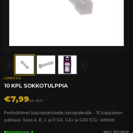
LINKECU
10 KPL SOKKOTULPPIA
€7,99
sis. ALV
Peittoliittimet käyttämättömille nastapaikoille - 10 kappaleen
pakkaus. Sopii A, B, C ja D G4, G4+ ja G4X ECU -liittimiin.
Varastossa: 4
SKU: 101-0018