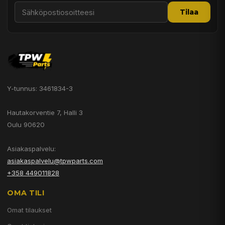
Tilaa
Y-tunnus: 3461834-3
Hautakorventie 7, Halli 3
Oulu 90620
Asiakaspalvelu:
asiakaspalvelu@tpwparts.com
+358 449011828
OMA TILI
Omat tilaukset