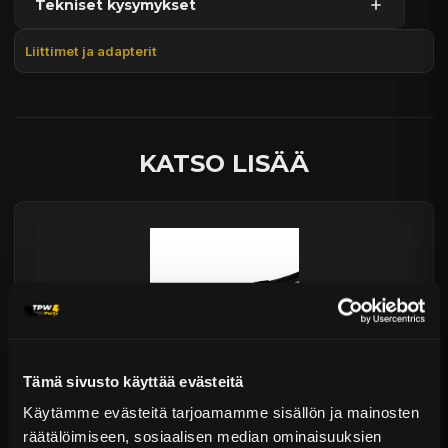
Tekniset kysymykset
Kaupan sijainnissa olevat tuotteet 1–3 arkipäivässä
Päävaraston tuotteet 7 arkipäivässä
Liittimet ja adapterit
Sähköposti:
asiakaspalvelu@tpwparts.com
Jälkitoimitustuotteet noin 20 arkipäivässä
Puhelin:
+358 449011828
Ilmainen toimitus yli 300 € tilauksiin
14 päivän palautusoikeus
KATSO LISÄÄ
Tämä sivusto käyttää evästeitä
Nuke Performance Polttoainelinjan
Käytämme evästeitä tarjoamamme sisällön ja mainosten
painemittarisovitin AN-8 ORB...
räätälöimiseen, sosiaalisen median ominaisuuksien