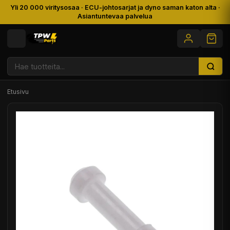
Yli 20 000 viritysosaa · ECU-johtosarjat ja dyno saman katon alta ·
Asiantuntevaa palvelua
Etusivu