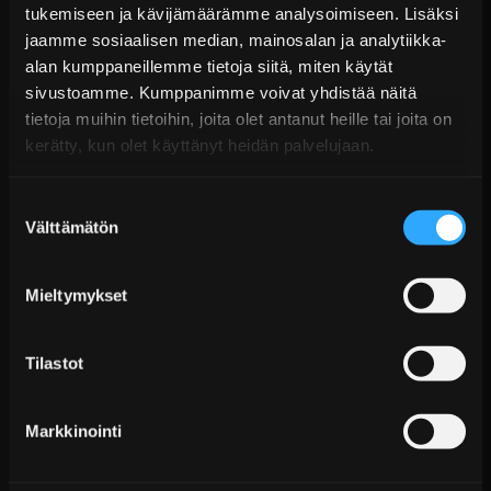
Alk. €53,99 sis. ALV
tukemiseen ja kävijämäärämme analysoimiseen. Lisäksi
Ei varastossa
jaamme sosiaalisen median, mainosalan ja analytiikka-
alan kumppaneillemme tietoja siitä, miten käytät
Lisää Ostoskoriin
sivustoamme. Kumppanimme voivat yhdistää näitä
tietoja muihin tietoihin, joita olet antanut heille tai joita on
kerätty, kun olet käyttänyt heidän palvelujaan.
Suostumuksen
Välttämätön
valinta
Mieltymykset
Nuke Performance Polttoainemittarin anturi 0–90
Tilastot
ohmia
Alk. €220,99 sis. ALV
Markkinointi
Ei varastossa
Lisää Ostoskoriin