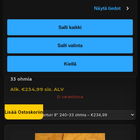
Näytä tiedot
Salli kaikki
Salli valinta
Kiellä
Nuke Performance Polttoainemittarin anturi 240–
33 ohmia
Alk. €234,99 sis. ALV
Ei varastossa
Lisää Ostoskoriin