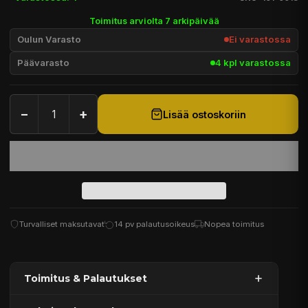
Toimitus arviolta 7 arkipäivää
Oulun Varasto
Ei varastossa
Päävarasto
4 kpl varastossa
−
+
Lisää ostoskoriin
Turvalliset maksutavat
14 pv palautusoikeus
Nopea toimitus
Toimitus & Palautukset