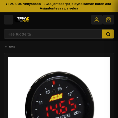
Yli 20 000 viritysosaa · ECU-johtosarjat ja dyno saman katon alta ·
Asiantuntevaa palvelua
Etusivu