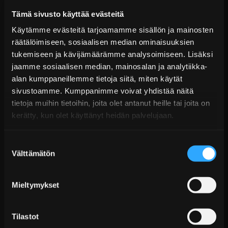
Tämä sivusto käyttää evästeitä
Käytämme evästeitä tarjoamamme sisällön ja mainosten
räätälöimiseen, sosiaalisen median ominaisuuksien
tukemiseen ja kävijämäärämme analysoimiseen. Lisäksi
jaamme sosiaalisen median, mainosalan ja analytiikka-
Navan Performance Lighting Color Combo Beam
alan kumppaneillemme tietoja siitä, miten käytät
LED -lisävalopaneeli
sivustoamme. Kumppanimme voivat yhdistää näitä
Alk. €89,99 sis. ALV
tietoja muihin tietoihin, joita olet antanut heille tai joita on
Toimitus arviolta 20 arkipäivää (jälkitoimitus)
kerätty, kun olet käyttänyt heidän palvelujaan.
Lisää Ostoskoriin
Suostumuksen
Välttämätön
valinta
Mieltymykset
Tilastot