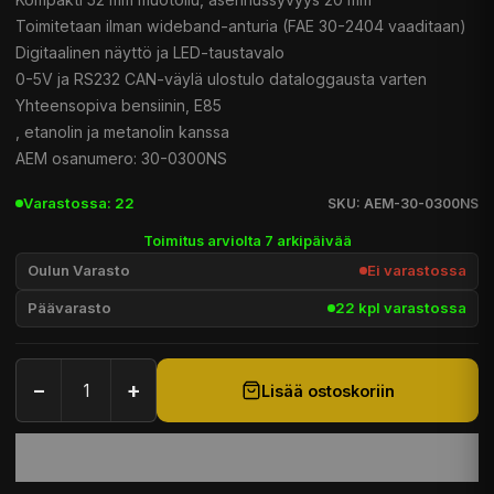
Toimitetaan ilman wideband-anturia (FAE 30-2404 vaaditaan)
Digitaalinen näyttö ja LED-taustavalo
0-5V ja RS232 CAN-väylä ulostulo dataloggausta varten
Yhteensopiva bensiinin, E85
, etanolin ja metanolin kanssa
AEM osanumero: 30-0300NS
Varastossa: 22
SKU: AEM-30-0300NS
Toimitus arviolta 7 arkipäivää
Oulun Varasto
Ei varastossa
Päävarasto
22 kpl varastossa
−
+
Lisää ostoskoriin