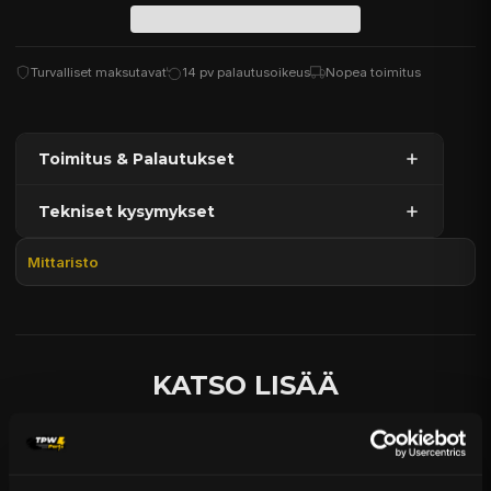
Turvalliset maksutavat
14 pv palautusoikeus
Nopea toimitus
Toimitus & Palautukset
Tekniset kysymykset
Kaupan sijainnissa olevat tuotteet 1–3 arkipäivässä
Päävaraston tuotteet 7 arkipäivässä
Mittaristo
Sähköposti:
asiakaspalvelu@tpwparts.com
Jälkitoimitustuotteet noin 20 arkipäivässä
Puhelin:
+358 449011828
Ilmainen toimitus yli 300 € tilauksiin
14 päivän palautusoikeus
KATSO LISÄÄ