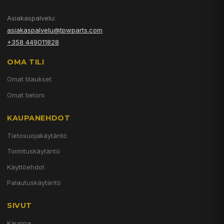
Asiakaspalvelu:
asiakaspalvelu@tpwparts.com
+358 449011828
OMA TILI
Omat tilaukset
Omat tietoni
KAUPANEHDOT
Tietosuojakäytäntö
Toimituskäytäntö
Käyttöehdot
Palautuskäytäntö
SIVUT
Kauppa