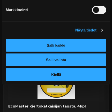
Markkinointi
Navan Performance Lighting Super Slim 6D LED -
lisävalopaneeli
Alk. €49,99 sis. ALV
Näytä tiedot
Toimitus arviolta 20 arkipäivää (jälkitoimitus)
Salli kaikki
Lisää Ostoskoriin
Salli valinta
Kiellä
EcuMaster Kiertokatkaisijan tausta, 4kpl