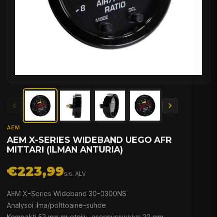
AEM
AEM X-SERIES WIDEBAND UEGO AFR
MITTARI (ILMAN ANTURIA)
€223,99
sis. ALV
AEM X-Series Wideband 30-0300NS
Analysoi ilma/polttoaine-suhde
Kompakti 52 mm muotoilu, asennussyvyys 20 mm