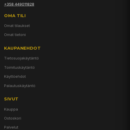
+358 449011828
OMA TILI
Omat tilaukset
Omat tietoni
KAUPANEHDOT
Tietosuojakäytäntö
Toimituskäytäntö
Käyttöehdot
Palautuskäytäntö
SIVUT
Kauppa
Ostoskori
Palvelut