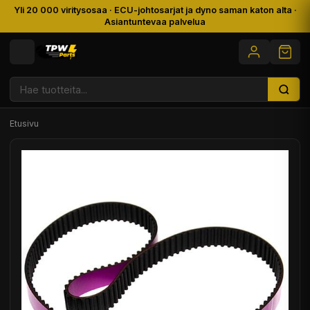
Yli 20 000 viritysosaa · ECU-johtosarjat ja dyno saman katon alta ·
Asiantuntevaa palvelua
Etusivu