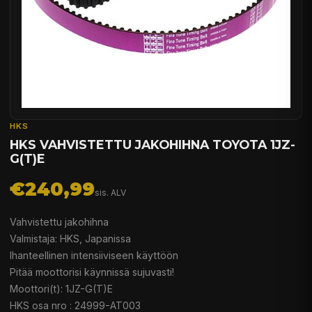
HKS
HKS VAHVISTETTU JAKOHIHNA TOYOTA 1JZ-
G(T)E
€240,99
sis. ALV
Vahvistettu jakohihna
Valmistaja: HKS, Japanissa
Ihanteellinen intensiiviseen käyttöön
Pitää moottorisi käynnissä sujuvasti!
Moottori(t): 1JZ-G(T)E
HKS osa nro : 24999-AT003