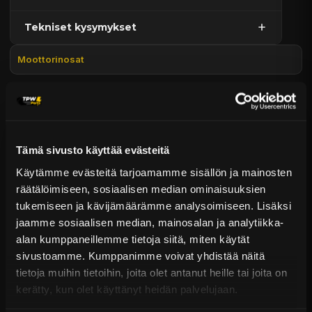
Tekniset kysymykset
Kaupan sijainnissa olevat tuotteet 1–3 arkipäivässä
Päävaraston tuotteet 7 arkipäivässä
Moottorinosat
Sähköposti:
asiakaspalvelu@tpwparts.com
Jälkitoimitustuotteet noin 20 arkipäivässä
Puhelin:
+358 449011828
Ilmainen toimitus yli 300 € tilauksiin
14 päivän palautusoikeus
KATSO LISÄÄ
Tämä sivusto käyttää evästeitä
Käytämme evästeitä tarjoamamme sisällön ja mainosten
räätälöimiseen, sosiaalisen median ominaisuuksien
tukemiseen ja kävijämäärämme analysoimiseen. Lisäksi
jaamme sosiaalisen median, mainosalan ja analytiikka-
alan kumppaneillemme tietoja siitä, miten käytät
sivustoamme. Kumppanimme voivat yhdistää näitä
tietoja muihin tietoihin, joita olet antanut heille tai joita on
kerätty, kun olet käyttänyt heidän palvelujaan.
NPS Jakohihna Lexus 1G-FE