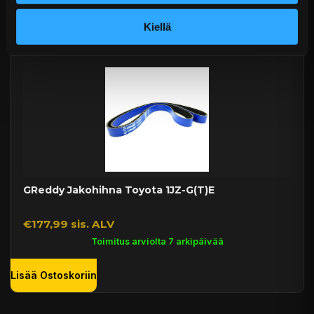
Lisää Ostoskoriin
Kiellä
GReddy Jakohihna Toyota 1JZ-G(T)E
€177,99 sis. ALV
Toimitus arviolta 7 arkipäivää
Lisää Ostoskoriin