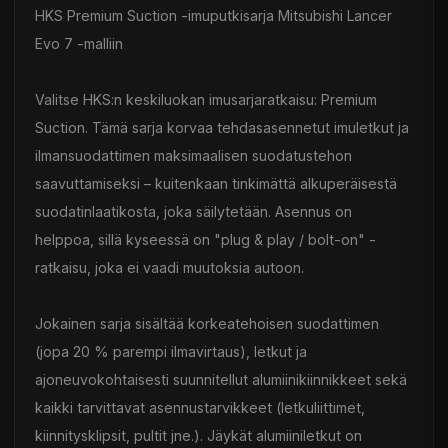
HKS Premium Suction -imuputkisarja Mitsubishi Lancer
Evo 7 -malliin
Valitse HKS:n keskiluokan imusarjaratkaisu: Premium
Suction. Tämä sarja korvaa tehdasasennetut imuletkut ja
ilmansuodattimen maksimaalisen suodatustehon
saavuttamiseksi – kuitenkaan tinkimättä alkuperäisestä
suodatinlaatikosta, joka säilytetään. Asennus on
helppoa, sillä kyseessä on "plug & play / bolt-on" -
ratkaisu, joka ei vaadi muutoksia autoon.
Jokainen sarja sisältää korkeatehoisen suodattimen
(jopa 20 % parempi ilmavirtaus), letkut ja
ajoneuvokohtaisesti suunnitellut alumiinikiinnikkeet sekä
kaikki tarvittavat asennustarvikkeet (letkuliittimet,
kiinnitysklipsit, pultit jne.). Jäykät alumiiniletkut on