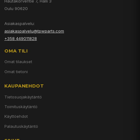
Hautakorventie 7, Halli 3
Oulu 90620
Asiakaspalvelu:
asiakaspalvelu@tpwparts.com
+358 449011828
OMA TILI
Omat tilaukset
Omat tietoni
KAUPANEHDOT
Tietosuojakäytäntö
Toimituskäytäntö
Käyttöehdot
Palautuskäytäntö