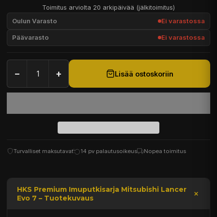
Toimitus arviolta 20 arkipäivää (jälkitoimitus)
Oulun Varasto
Ei varastossa
Päävarasto
Ei varastossa
−
+
Lisää ostoskoriin
Turvalliset maksutavat
14 pv palautusoikeus
Nopea toimitus
HKS Premium Imuputkisarja Mitsubishi Lancer
Evo 7 – Tuotekuvaus