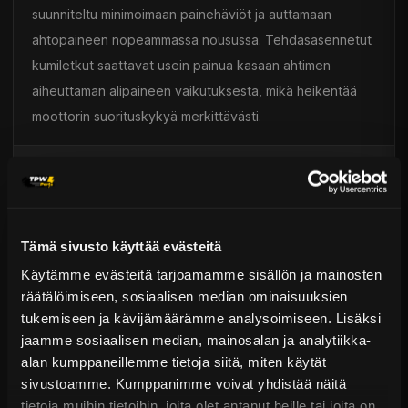
suunniteltu minimoimaan painehäviöt ja auttamaan
ahtopaineen nopeammassa nousussa. Tehdasasennetut
kumiletkut saattavat usein painua kasaan ahtimen
aiheuttaman alipaineen vaikutuksesta, mikä heikentää
moottorin suorituskykyä merkittävästi.
Toimitus & Palautukset
Tekniset kysymykset
Kaupan sijainnissa olevat tuotteet 1–3 arkipäivässä
Tämä sivusto käyttää evästeitä
Päävaraston tuotteet 7 arkipäivässä
Moottorinosat
Sähköposti:
asiakaspalvelu@tpwparts.com
Käytämme evästeitä tarjoamamme sisällön ja mainosten
Jälkitoimitustuotteet noin 20 arkipäivässä
Puhelin:
+358 449011828
räätälöimiseen, sosiaalisen median ominaisuuksien
Ilmainen toimitus yli 300 € tilauksiin
tukemiseen ja kävijämäärämme analysoimiseen. Lisäksi
14 päivän palautusoikeus
jaamme sosiaalisen median, mainosalan ja analytiikka-
KATSO LISÄÄ
alan kumppaneillemme tietoja siitä, miten käytät
sivustoamme. Kumppanimme voivat yhdistää näitä
tietoja muihin tietoihin, joita olet antanut heille tai joita on