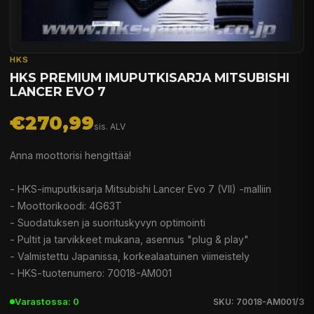
HKS
HKS PREMIUM IMUPUTKISARJA MITSUBISHI
LANCER EVO 7
€270,99
sis. ALV
Anna moottorisi hengittää!
- HKS-imuputkisarja Mitsubishi Lancer Evo 7 (VII) -malliin
- Moottorikoodi: 4G63T
- Suodatuksen ja suorituskyvyn optimointi
- Pultit ja tarvikkeet mukana, asennus "plug & play"
- Valmistettu Japanissa, korkealaatuinen viimeistely
- HKS-tuotenumero: 70018-AM001
Varastossa: 0
SKU: 70018-AM001/3