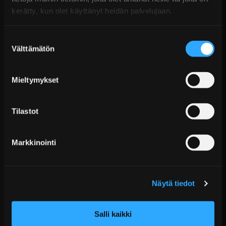
kerätty, kun olet käyttänyt heidän palvelujaan.
Suostumuksen
Välttämätön
valinta
Mieltymykset
Hurricane Motorsport Ilmansuodatin vaahtomuovi
"sieni" 3" 76 mm
Tilastot
€59,99 sis. ALV
Toimitus arviolta 7 arkipäivää
Markkinointi
Lisää Ostoskoriin
Näytä tiedot
Salli kaikki