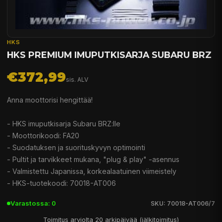
HKS
HKS PREMIUM IMUPUTKISARJA SUBARU BRZ
€372,99
sis. ALV
Anna moottorisi hengittää!
- HKS imuputkisarja Subaru BRZ:lle
- Moottorikoodi: FA20
- Suodatuksen ja suorituskyvyn optimointi
- Pultit ja tarvikkeet mukana, "plug & play" -asennus
- Valmistettu Japanissa, korkealaatuinen viimeistely
- HKS-tuotekoodi: 70018-AT006
Varastossa: 0
SKU: 70018-AT006/7
Toimitus arviolta 20 arkipäivää (jälkitoimitus)