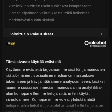
kumiletkut nimittäin usein supistuvat kompressorin
luoman alipaineen vaikutuksesta, mikä heikentää
merkittävästi suorituskykyä.
Toimitus & Palautukset
Tekniset kysymykset
Kaupan sijainnissa olevat tuotteet 1–3 arkipäivässä
Päävaraston tuotteet 7 arkipäivässä
Moottorinosat
Sähköposti:
asiakaspalvelu@tpwparts.com
Tämä sivusto käyttää evästeitä
Jälkitoimitustuotteet noin 20 arkipäivässä
Puhelin:
+358 449011828
Käytämme evästeitä tarjoamamme sisällön ja mainosten
Ilmainen toimitus yli 300 € tilauksiin
räätälöimiseen, sosiaalisen median ominaisuuksien
14 päivän palautusoikeus
tukemiseen ja kävijämäärämme analysoimiseen. Lisäksi
KATSO LISÄÄ
jaamme sosiaalisen median, mainosalan ja analytiikka-
alan kumppaneillemme tietoja siitä, miten käytät
sivustoamme. Kumppanimme voivat yhdistää näitä
tietoja muihin tietoihin, joita olet antanut heille tai joita on
kerätty, kun olet käyttänyt heidän palvelujaan.