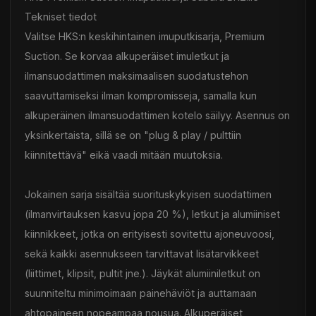
Tekniset tiedot
Valitse HKS:n keskihintainen imuputkisarja, Premium
Suction. Se korvaa alkuperäiset imuletkut ja
ilmansuodattimen maksimaalisen suodatustehon
saavuttamiseksi ilman kompromisseja, samalla kun
alkuperäinen ilmansuodattimen kotelo säilyy. Asennus on
yksinkertaista, sillä se on "plug & play / pulttiin
kiinnitettävä" eikä vaadi mitään muutoksia.
Jokainen sarja sisältää suorituskykyisen suodattimen
(ilmanvirtauksen kasvu jopa 20 %), letkut ja alumiiniset
kiinnikkeet, jotka on erityisesti sovitettu ajoneuvoosi,
sekä kaikki asennukseen tarvittavat lisätarvikkeet
(liittimet, klipsit, pultit jne.). Jäykät alumiiniletkut on
suunniteltu minimoimaan painehäviöt ja auttamaan
ahtopaineen nopeampaa nousua. Alkuperäiset