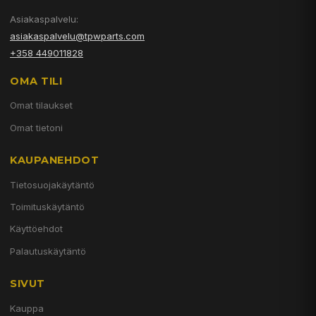
Asiakaspalvelu:
asiakaspalvelu@tpwparts.com
+358 449011828
OMA TILI
Omat tilaukset
Omat tietoni
KAUPANEHDOT
Tietosuojakäytäntö
Toimituskäytäntö
Käyttöehdot
Palautuskäytäntö
SIVUT
Kauppa