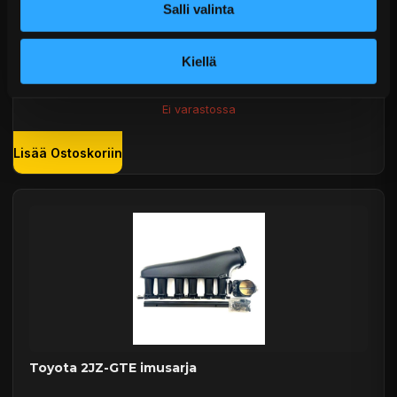
Salli valinta
Hurricane Motorsport Ilmansuodatin vaahtomuovi
"sieni" 4" 102 mm
Kiellä
€59,99 sis. ALV
Ei varastossa
Lisää Ostoskoriin
Toyota 2JZ-GTE imusarja