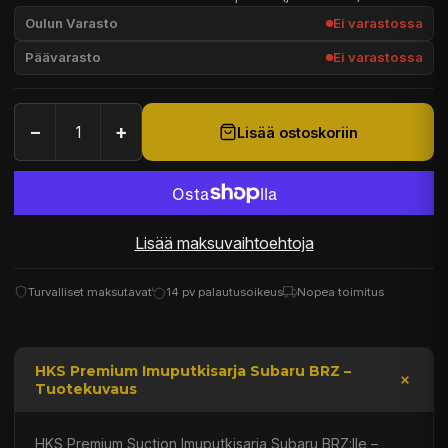
Oulun Varasto
Ei varastossa
Päävarasto
Ei varastossa
−
+
Lisää ostoskoriin
Lisää maksuvaihtoehtoja
Turvalliset maksutavat
14 pv palautusoikeus
Nopea toimitus
HKS Premium Imuputkisarja Subaru BRZ –
Tuotekuvaus
HKS Premium Suction Imuputkisarja Subaru BRZ:lle –