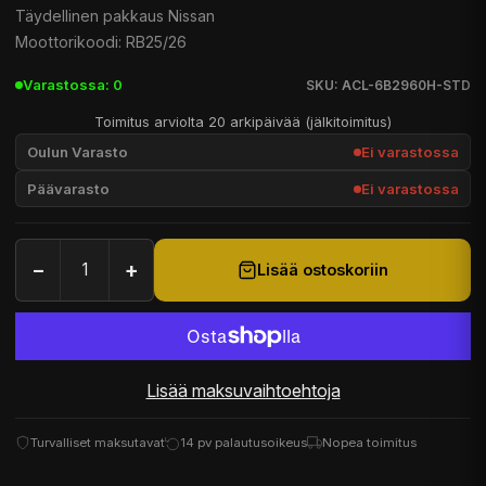
Täydellinen pakkaus Nissan
Moottorikoodi: RB25/26
Varastossa: 0
SKU: ACL-6B2960H-STD
Toimitus arviolta 20 arkipäivää (jälkitoimitus)
Oulun Varasto
Ei varastossa
Päävarasto
Ei varastossa
−
+
Lisää ostoskoriin
Lisää maksuvaihtoehtoja
Turvalliset maksutavat
14 pv palautusoikeus
Nopea toimitus