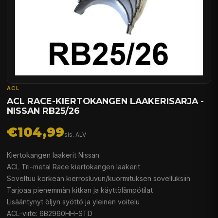
ACL
ACL RACE-KIERTOKANGEN LAAKERISARJA -
NISSAN RB25/26
€104,99
sis. ALV
Kiertokangen laakerit Nissan
ACL Tri-metal Race kiertokangen laakerit
Soveltuu korkean kierrosluvun/kuormituksen sovelluksiin
Tarjoaa pienemmän kitkan ja käyttölämpötilat
Lisääntynyt öljyn syöttö ja yleinen voitelu
ACL-viite: 6B2960HH-STD