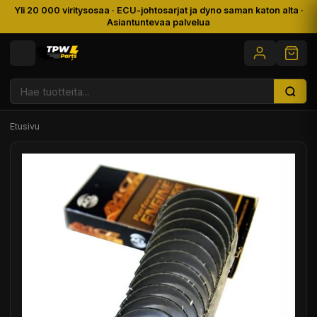
Yli 20 000 viritysosaa · ECU-johtosarjat ja dyno saman katon alta ·
Asiantuntevaa palvelua
Etusivu