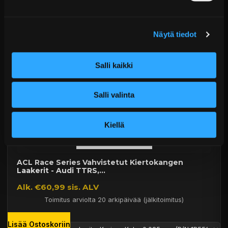
Alk. €286,09 sis. ALV
Toimitus arviolta 20 arkipäivää (jälkitoimitus)
Näytä tiedot
Lisää Ostoskoriin
Salli kaikki
Salli valinta
Kiellä
ACL Race Series Vahvistetut Kiertokangen
Laakerit - Audi TTRS,...
Alk. €60,99 sis. ALV
Toimitus arviolta 20 arkipäivää (jälkitoimitus)
Lisää Ostoskoriin