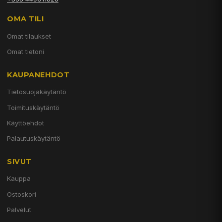
OMA TILI
Omat tilaukset
Omat tietoni
KAUPANEHDOT
Tietosuojakäytäntö
Toimituskäytäntö
Käyttöehdot
Palautuskäytäntö
SIVUT
Kauppa
Ostoskori
Palvelut