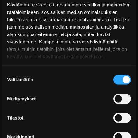
Käytämme evästeitä tarjoamamme sisällön ja mainosten
räätälöimiseen, sosiaalisen median ominaisuuksien
ACL Race Series Vahvistetut Kiertokangen
tukemiseen ja kävijämäärämme analysoimiseen. Lisäksi
Laakerit - Chrysler &...
jaamme sosiaalisen median, mainosalan ja analytiikka-
Alk. €58,99 sis. ALV
alan kumppaneillemme tietoja siitä, miten käytät
Toimitus arviolta 20 arkipäivää (jälkitoimitus)
sivustoamme. Kumppanimme voivat yhdistää näitä
tietoja muihin tietoihin, joita olet antanut heille tai joita on
Lisää Ostoskoriin
kerätty, kun olet käyttänyt heidän palvelujaan.
Suostumuksen
Välttämätön
valinta
Mieltymykset
Tilastot
ACL Race Series - Vahvistetut Kiertokangen
Laakerit - BMW V10 ...
Markkinointi