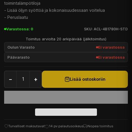
toimintalämpötiloja
- Lisää öljyn syöttöä ja kokonaisuudessaan voitelua
- Peruslaatu
Varastossa: 0
SKU: ACL-4B1780H-STD
Toimitus arviolta 20 arkipäivää (jälkitoimitus)
Oulun Varasto
Ei varastossa
Päävarasto
Ei varastossa
−
+
Lisää ostoskoriin
Turvalliset maksutavat
14 pv palautusoikeus
Nopea toimitus