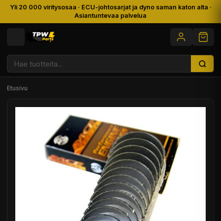
Yli 20 000 viritysosaa · ECU-johtosarjat ja dyno saman katon alta ·
Asiantuntevaa palvelua
Etusivu