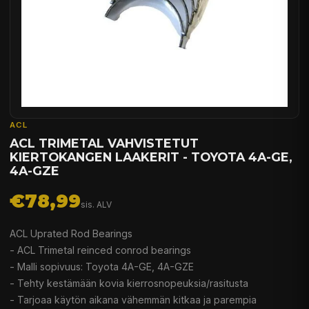
ACL
ACL TRIMETAL VAHVISTETUT
KIERTOKANGEN LAAKERIT - TOYOTA 4A-GE,
4A-GZE
€78,99
sis. ALV
ACL Uprated Rod Bearings
- ACL Trimetal reinced conrod bearings
- Malli sopivuus: Toyota 4A-GE, 4A-GZE
- Tehty kestämään kovia kierrosnopeuksia/rasitusta
- Tarjoaa käytön aikana vähemmän kitkaa ja parempia