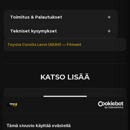
Toimitus & Palautukset
Tekniset kysymykset
Kaupan sijainnissa olevat tuotteet 1–3 arkipäivässä
Päävaraston tuotteet 7 arkipäivässä
Toyota Corolla Levin (AE86) — Fitment
Sähköposti:
asiakaspalvelu@tpwparts.com
Jälkitoimitustuotteet noin 20 arkipäivässä
Puhelin:
+358 449011828
Ilmainen toimitus yli 300 € tilauksiin
14 päivän palautusoikeus
KATSO LISÄÄ
Tämä sivusto käyttää evästeitä