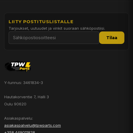
LIITY POSTITUSLISTALLE
Tarjoukset, uutuudet ja vinkit suoraan sähköpostiisi.
Tilaa
Y-tunnus: 3461834-3
Hautakorventie 7, Halli 3
Oulu 90620
Asiakaspalvelu:
asiakaspalvelu@tpwparts.com
+358 449011828