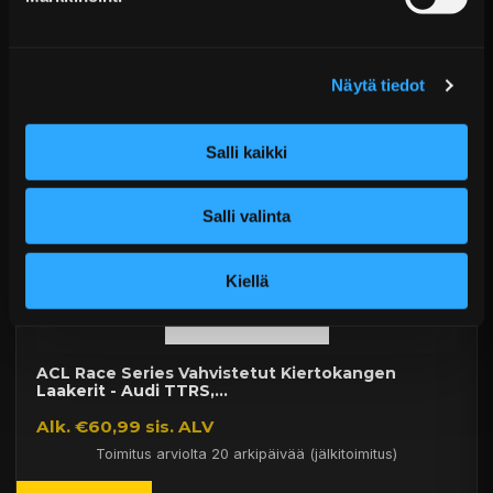
Alk. €286,09 sis. ALV
Toimitus arviolta 20 arkipäivää (jälkitoimitus)
Näytä tiedot
Lisää Ostoskoriin
Salli kaikki
Salli valinta
Kiellä
ACL Race Series Vahvistetut Kiertokangen
Laakerit - Audi TTRS,...
Alk. €60,99 sis. ALV
Toimitus arviolta 20 arkipäivää (jälkitoimitus)