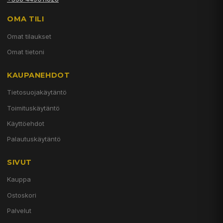
OMA TILI
Omat tilaukset
Omat tietoni
KAUPANEHDOT
Tietosuojakäytäntö
Toimituskäytäntö
Käyttöehdot
Palautuskäytäntö
SIVUT
Kauppa
Ostoskori
Palvelut