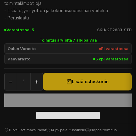
toimintalämpötiloja
- Lisää öljyn syöttöä ja kokonaisuudessaan voitelua
- Peruslaatu
Varastossa: 5
SKU: 2T2633-STD
Toimitus arviolta 7 arkipäivää
Oulun Varasto
Ei varastossa
Päävarasto
5 kpl varastossa
−
+
Lisää ostoskoriin
Turvalliset maksutavat
14 pv palautusoikeus
Nopea toimitus