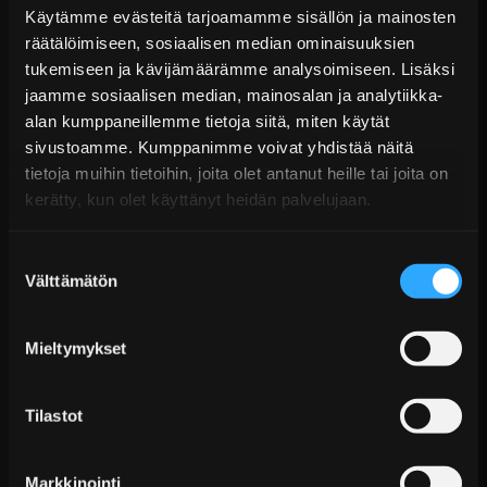
Käytämme evästeitä tarjoamamme sisällön ja mainosten
räätälöimiseen, sosiaalisen median ominaisuuksien
ACL Race Series Vahvistetut Kiertokangen
tukemiseen ja kävijämäärämme analysoimiseen. Lisäksi
Laakerit - Chrysler &...
jaamme sosiaalisen median, mainosalan ja analytiikka-
Alk. €58,99 sis. ALV
alan kumppaneillemme tietoja siitä, miten käytät
Toimitus arviolta 20 arkipäivää (jälkitoimitus)
sivustoamme. Kumppanimme voivat yhdistää näitä
tietoja muihin tietoihin, joita olet antanut heille tai joita on
Lisää Ostoskoriin
kerätty, kun olet käyttänyt heidän palvelujaan.
Suostumuksen
Välttämätön
valinta
Mieltymykset
Tilastot
ACL Race Series - Vahvistetut Kiertokangen
Laakerit - BMW V10 ...
Markkinointi