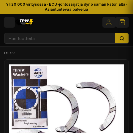
Yli 20 000 viritysosaa · ECU-johtosarjat ja dyno saman katon alta ·
Asiantuntevaa palvelua
Etusivu