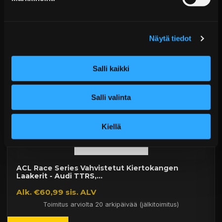
Alk. €286,09 sis. ALV
Toimitus arviolta 20 arkipäivää (jälkitoimitus)
Näytä tiedot
Lisää Ostoskoriin
Salli kaikki
Salli valinta
Kiellä
ACL Race Series Vahvistetut Kiertokangen
Laakerit - Audi TTRS,...
Alk. €60,99 sis. ALV
Toimitus arviolta 20 arkipäivää (jälkitoimitus)