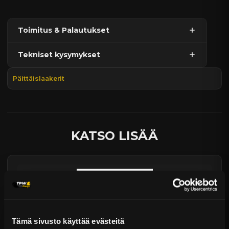
Toimitus & Palautukset
Tekniset kysymykset
Kaupan sijainnissa olevat tuotteet 1–3 arkipäivässä
Päävaraston tuotteet 7 arkipäivässä
Päittäislaakerit
Sähköposti:
asiakaspalvelu@tpwparts.com
Jälkitoimitustuotteet noin 20 arkipäivässä
Puhelin:
+358 449011828
Ilmainen toimitus yli 300 € tilauksiin
14 päivän palautusoikeus
KATSO LISÄÄ
Tämä sivusto käyttää evästeitä