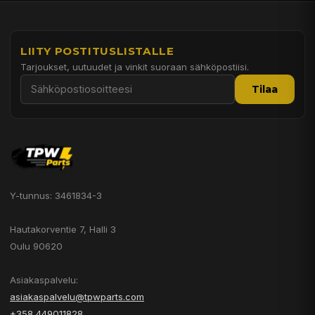
LIITY POSTITUSLISTALLE
Tarjoukset, uutuudet ja vinkit suoraan sähköpostiisi.
Tilaa
Y-tunnus: 3461834-3
Hautakorventie 7, Halli 3
Oulu 90620
Asiakaspalvelu:
asiakaspalvelu@tpwparts.com
+358 449011828