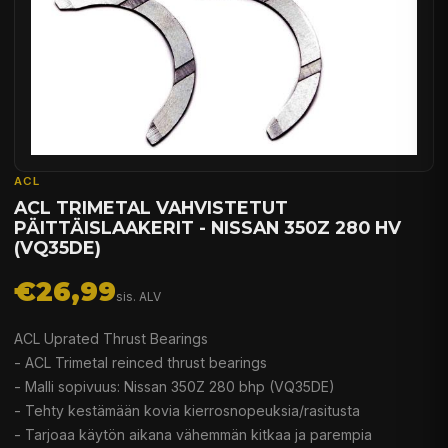
ACL
ACL TRIMETAL VAHVISTETUT
PÄITTÄISLAAKERIT - NISSAN 350Z 280 HV
(VQ35DE)
€26,99
sis. ALV
ACL Uprated Thrust Bearings
- ACL Trimetal reinced thrust bearings
- Malli sopivuus: Nissan 350Z 280 bhp (VQ35DE)
- Tehty kestämään kovia kierrosnopeuksia/rasitusta
- Tarjoaa käytön aikana vähemmän kitkaa ja parempia