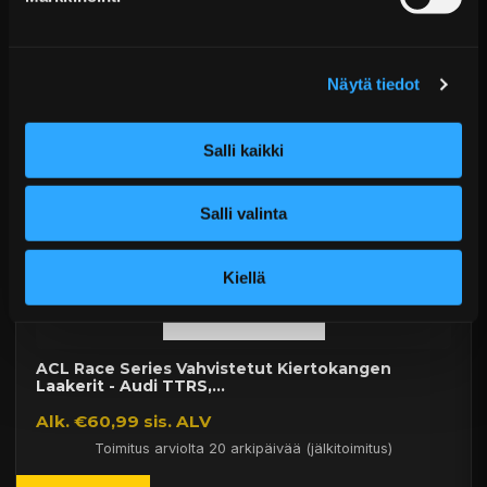
Alk. €286,09 sis. ALV
Toimitus arviolta 20 arkipäivää (jälkitoimitus)
Näytä tiedot
Lisää Ostoskoriin
Salli kaikki
Salli valinta
Kiellä
ACL Race Series Vahvistetut Kiertokangen
Laakerit - Audi TTRS,...
Alk. €60,99 sis. ALV
Toimitus arviolta 20 arkipäivää (jälkitoimitus)