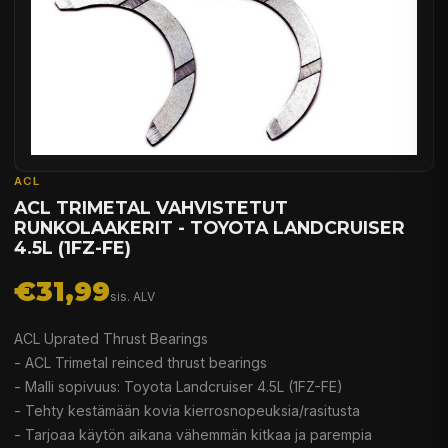
ACL
ACL TRIMETAL VAHVISTETUT
RUNKOLAAKERIT - TOYOTA LANDCRUISER
4.5L (1FZ-FE)
€31,99
sis. ALV
ACL Uprated Thrust Bearings
- ACL Trimetal reinced thrust bearings
- Malli sopivuus: Toyota Landcruiser 4.5L (1FZ-FE)
- Tehty kestämään kovia kierrosnopeuksia/rasitusta
- Tarjoaa käytön aikana vähemmän kitkaa ja parempia