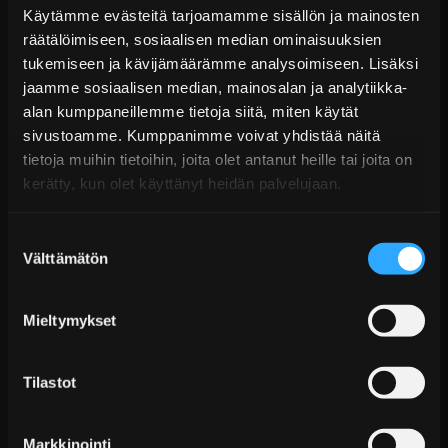
Käytämme evästeitä tarjoamamme sisällön ja mainosten
räätälöimiseen, sosiaalisen median ominaisuuksien
ACL Race Series Vahvistetut Kiertokangen
tukemiseen ja kävijämäärämme analysoimiseen. Lisäksi
Laakerit - Chrysler &...
jaamme sosiaalisen median, mainosalan ja analytiikka-
Alk. €58,99 sis. ALV
alan kumppaneillemme tietoja siitä, miten käytät
Toimitus arviolta 20 arkipäivää (jälkitoimitus)
sivustoamme. Kumppanimme voivat yhdistää näitä
tietoja muihin tietoihin, joita olet antanut heille tai joita on
Lisää Ostoskoriin
kerätty, kun olet käyttänyt heidän palvelujaan.
Suostumuksen
Välttämätön
valinta
Mieltymykset
Tilastot
ACL Race Series - Vahvistetut Kiertokangen
Laakerit - BMW V10 ...
Markkinointi