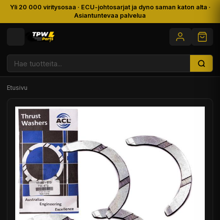
Yli 20 000 viritysosaa · ECU-johtosarjat ja dyno saman katon alta ·
Asiantuntevaa palvelua
Etusivu