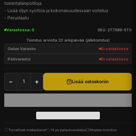
toimintalämpötiloja
- Lisää öljyn syöttöä ja kokonaisuudessaan voitelua
- Peruslaatu
Varastossa: 0
SKU: 2T7989-STD
Toimitus arviolta 20 arkipäivää (jälkitoimitus)
Oulun Varasto
Ei varastossa
Päävarasto
Ei varastossa
−
+
Lisää ostoskoriin
Turvalliset maksutavat
14 pv palautusoikeus
Nopea toimitus