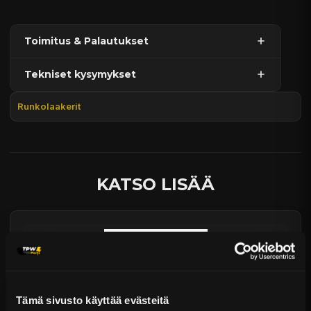
Toimitus & Palautukset
Tekniset kysymykset
Kaupan sijainnissa olevat tuotteet 1–3 arkipäivässä
Päävaraston tuotteet 7 arkipäivässä
Runkolaakerit
Sähköposti:
asiakaspalvelu@tpwparts.com
Jälkitoimitustuotteet noin 20 arkipäivässä
Puhelin:
+358 449011828
Ilmainen toimitus yli 300 € tilauksiin
14 päivän palautusoikeus
KATSO LISÄÄ
Tämä sivusto käyttää evästeitä