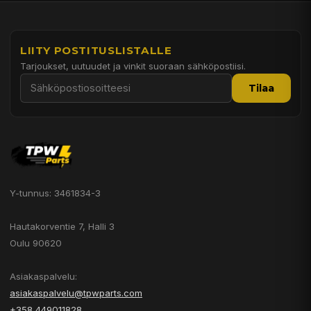
LIITY POSTITUSLISTALLE
Tarjoukset, uutuudet ja vinkit suoraan sähköpostiisi.
Tilaa
Y-tunnus: 3461834-3
Hautakorventie 7, Halli 3
Oulu 90620
Asiakaspalvelu:
asiakaspalvelu@tpwparts.com
+358 449011828