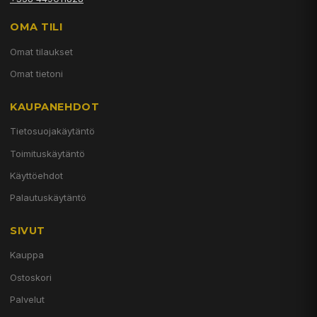
OMA TILI
Omat tilaukset
Omat tietoni
KAUPANEHDOT
Tietosuojakäytäntö
Toimituskäytäntö
Käyttöehdot
Palautuskäytäntö
SIVUT
Kauppa
Ostoskori
Palvelut