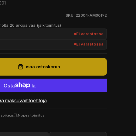
001
SKU: 22004-AM001x2
iolta 20 arkipäivää (jälkitoimitus)
Ei varastossa
Ei varastossa
Lisää ostoskoriin
ää maksuvaihtoehtoja
usoikeus
Nopea toimitus