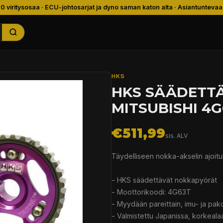
00 viritysosaa · ECU-johtosarjat ja dyno saman katon alta · Asiantuntevaa
HKS
HKS SÄÄDETT
MITSUBISHI 4G
€511,99
sis. ALV
Täydelliseen nokka-akselin ajoit
- HKS säädettävät nokkapyörät
- Moottorikoodi: 4G63T
- Myydään pareittain, imu- ja pako
- Valmistettu Japanissa, korkeala