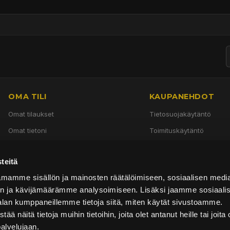
OMA TILI
KAUPANEHDOT
Omat tilaukset
Tietosuojakäytäntö
Omat tietoni
Toimituskäytäntö
Käyttöehdot
teitä
Palautuskäytäntö
mamme sisällön ja mainosten räätälöimiseen, sosiaalisen medi
n ja kävijämäärämme analysoimiseen. Lisäksi jaamme sosiaali
alan kumppaneillemme tietoja siitä, miten käytät sivustoamme.
näitä tietoja muihin tietoihin, joita olet antanut heille tai joita 
palvelujaan.