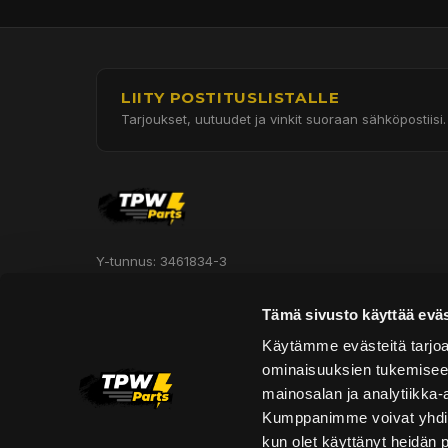
LIITY POSTITUSLISTALLE
Tarjoukset, uutuudet ja vinkit suoraan sähköpostiisi.
Y-tunnus: 3461834-3
Hautakorventie 7, Halli 3
Tämä sivusto käyttää eväs
Oulu 90620
Käytämme evästeitä tarjoa
ominaisuuksien tukemisee
Asiakaspalvelu:
mainosalan ja analytiikka-
asiakaspalvelu@tpwparts.com
Kumppanimme voivat yhdistää 
+358 449011828
kun olet käyttänyt heidän 