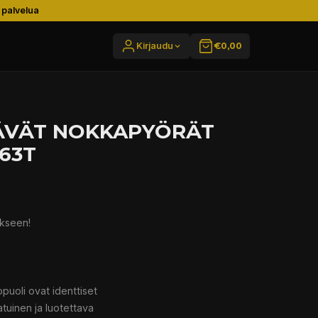
 palvelua
Kirjaudu
€0,00
ÄVÄT NOKKAPYÖRÄT
63T
ukseen!
puoli ovat identtiset
atuinen ja luotettava