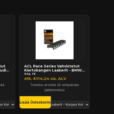
tut
ACL Race Series Vahvistetut
udi
Kiertokangen Laakerit - BMW
S14 (3...
Alk. €114,24 sis. ALV
vää
Toimitus arviolta 20 arkipäivää
(jälkitoimitus)
Lisää Ostoskoriin