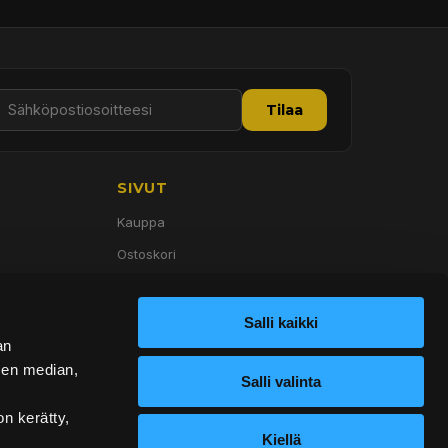
Tilaa
SIVUT
Kauppa
Ostoskori
Palvelut
Tietoa meistä
Salli kaikki
an
Yhteystiedot
sen median,
Salli valinta
on kerätty,
Kiellä