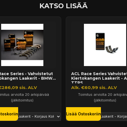
KATSO LISÄÄ
ace Series - Vahvistetut
ACL Race Series Vahviste
tokangen Laakerit - BMW
Kiertokangen Laakerit - A
.
TTRS,...
€286,09 sis. ALV
Alk. €60,99 sis. ALV
imitus arviolta 20 arkipäivää
Toimitus arviolta 20 arkipäi
(jälkitoimitus)
(jälkitoimitus)
toskoriin
Lisää Ostoskoriin