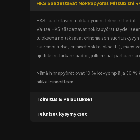
HKS Säädettävät Nokkapyörät Mitsubishi 
HKS säädettävien nokkapyörien tekniset tiedot
Valitse HKS säädettävät nokkapyörät täydelliseen 
tuloksena ne takaavat erinomaisen suorituskyvyn 
suurempi turbo, erilaiset nokka-akselit...), myös v
ajoituksen tarkan säädön, jolloin saat parhaan suo
Nämä hihnapyörät ovat 10 % kevyempiä ja 30 % kest
nikkelipinnoitteen.
Toimitus & Palautukset
Tekniset kysymykset
Kaupan sijainnissa olevat tuotteet 1–3 arkipäivä
Päävaraston tuotteet 7 arkipäivässä
Sähköposti:
asiakaspalvelu@tpwparts.com
Jälkitoimitustuotteet noin 20 arkipäivässä