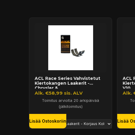
Puhelin:
+358 449011828
Ilmainen toimitus yli 300 € tilauksiin
14 päivän palautusoikeus
ACL Race Series Vahvistetut
ACL R
Kiertokangen Laakerit -
Kier
Chrysler &...
V10 ..
Alk. €58,99 sis. ALV
Alk. 
Toimitus arviolta 20 arkipäivää
To
(jälkitoimitus)
Lisää Ostoskoriin
Lisää Os