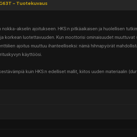
4G63T – Tuotekuvaus
nokka-akselin ajoitukseen. HKS:n pitkäaikaisen ja huolellisen tutki
ja korkean luotettavuuden. Kun moottorisi ominaisuudet muuttuvat (e
enttiilien ajoitus muuttuu ihanteelliseksi: nämä hihnapyörät mahdollis
rituskyvyn käyttöösi.
ävämpiä kuin HKS:n edelliset mallit, kiitos uuden materiaalin (dura
ssä