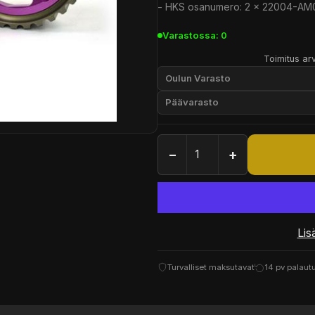
- HKS osanumero: 2 x 22004-AM
Varastossa: 0
Toimitus arv
Oulun Varasto
Päävarasto
−
+
Lis
Turvalliset maksutavat
14 pv palaut