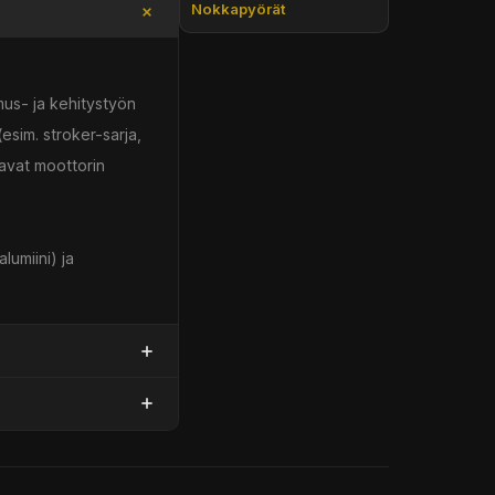
Nokkapyörät
mus- ja kehitystyön
sim. stroker-sarja,
tavat moottorin
lumiini) ja