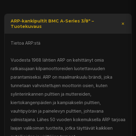
ARP-kankipultit BMC A-Series 3/8" –
Tuotekuvaus
Tietoa ARP:stä
Vuodesta 1968 lähtien ARP on kehittänyt omia
ratkaisujaan kilpamoottoreiden luotettavuuden
parantamiseksi. ARP on maailmankuulu brändi, joka
tunnetaan vahvistettujen moottorin osien, kuten
sylinterinkannen pulttien ja muttereiden,
kiertokangenpäiden ja kampiakselin pulttien,
vauhtipyörän ja painelevyn pulttien, johtavana
valmistajana. Lähes 50 vuoden kokemuksella ARP tarjoaa
laajan valikoiman tuotteita, jotka täyttävät kaikkien