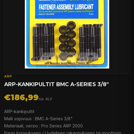
ARP
ARP-KANKIPULTIT BMC A-SERIES 3/8"
€186,99
sis. ALV
ARP-kankipultit
Malli sopivuus : BMC A-Series 3/8"
Materiaali, versio : Pro Series ARP 2000
Paras korjaukseen / Uudelleen rakennukseen tai moottorin