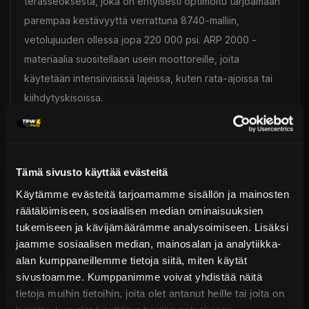
terässeoksesta, joka on erityisesti optimoitu tarjoamaan
parempaa kestävyyttä verrattuna 8740-malliin,
vetolujuuden ollessa jopa 220 000 psi. ARP 2000 -
materiaalia suositellaan usein moottoreille, joita
käytetään intensiivisissä lajeissa, kuten rata-ajoissa tai
kiihdytyskisoissa.
L19: Valmistettu "premium"-teräksestä, joka on saanut
lukuisia käsittelyjä, tarjoten huomattavasti enemmän
Tämä sivusto käyttää evästeitä
kestävyyttä kuin ARP 2000 (260 000 psi vetolujuus).
Käytämme evästeitä tarjoamamme sisällön ja mainosten
L19-materiaalia suositellaan tehokkaille moottoreille, joita
räätälöimiseen, sosiaalisen median ominaisuuksien
käytetään intensiivisissä lajeissa, kuten rata-ajoissa tai
tukemiseen ja kävijämäärämme analysoimiseen. Lisäksi
kiihdytyskisoissa. Toisin kuin ARP 2000 ja 8740, L19
jaamme sosiaalisen median, mainosalan ja analytiikka-
valmistusmateriaali ei ole ruostumaton ja vaatii tiettyjä
alan kumppaneillemme tietoja siitä, miten käytät
varotoimenpiteitä käytössä.
sivustoamme. Kumppanimme voivat yhdistää näitä
tietoja muihin tietoihin, joita olet antanut heille tai joita on