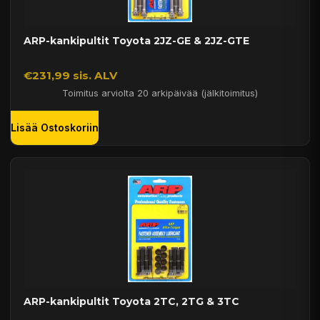
ARP-kankipultit Toyota 2JZ-GE & 2JZ-GTE
€231,99 sis. ALV
Toimitus arviolta 20 arkipäivää (jälkitoimitus)
Lisää Ostoskoriin
ARP-kankipultit Toyota 2TC, 2TG & 3TC