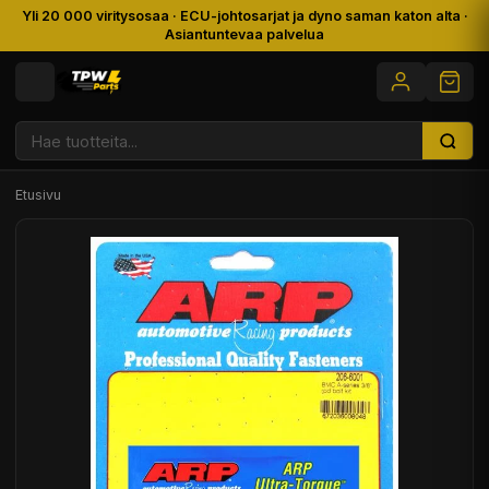
Yli 20 000 viritysosaa · ECU-johtosarjat ja dyno saman katon alta ·
Asiantuntevaa palvelua
Etusivu