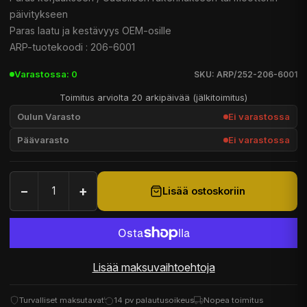
päivitykseen
Paras laatu ja kestävyys OEM-osille
ARP-tuotekoodi : 206-6001
Varastossa: 0
SKU: ARP/252-206-6001
Toimitus arviolta 20 arkipäivää (jälkitoimitus)
Oulun Varasto
Ei varastossa
Päävarasto
Ei varastossa
−
+
Lisää ostoskoriin
Lisää maksuvaihtoehtoja
Turvalliset maksutavat
14 pv palautusoikeus
Nopea toimitus