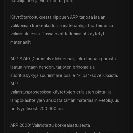
autoilijoiden ja virittäjien tarpeet.
Käyttötarkoituksesta riippuen ARP tarjoaa laajan
valikoiman korkealaatuisia materiaaleja tuotteidensa
valmistuksessa. Tässä ovat tärkeimmät käytetyt
materiaalit:
ARP 8740 (Chromoly): Materiaali, joka tarjoaa parasta
laatua hintaan nähden, tarjoten erinomaisia
suorituskykyjä suurimmalle osalle "kilpa"-sovelluksista.
ARP
valmistusprosessissa käytettyjen erilaisten pinta- ja
lämpökäsittelyjen ansiosta tämän materiaalin vetolujuus
on tyypillisesti 200 000 psi.
ARP 2000: Valmistettu korkealaatuisesta