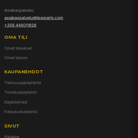
Asiakaspalvelu:
asiakaspalvelu@tpwparts.com
+358 449011828
OMA TILI
Omat tilaukset
Omat tietoni
KAUPANEHDOT
Tietosuojakäytäntö
Toimituskäytäntö
Käyttöehdot
Palautuskäytäntö
SIVUT
Kauppa