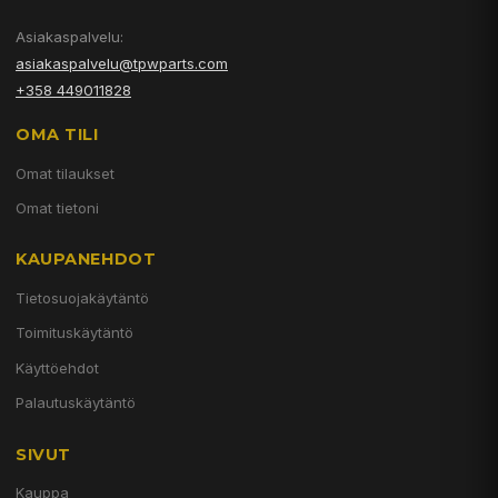
Asiakaspalvelu:
asiakaspalvelu@tpwparts.com
+358 449011828
OMA TILI
Omat tilaukset
Omat tietoni
KAUPANEHDOT
Tietosuojakäytäntö
Toimituskäytäntö
Käyttöehdot
Palautuskäytäntö
SIVUT
Kauppa