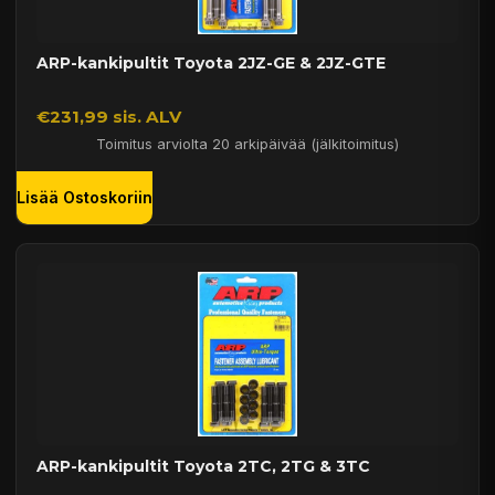
ARP-kankipultit Toyota 2JZ-GE & 2JZ-GTE
€231,99 sis. ALV
Toimitus arviolta 20 arkipäivää (jälkitoimitus)
Lisää Ostoskoriin
ARP-kankipultit Toyota 2TC, 2TG & 3TC