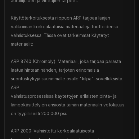
autoilijoiden ja virittäjien tarpeet.
Käyttötarkoituksesta riippuen ARP tarjoaa laajan
valikoiman korkealaatuisia materiaaleja tuotteidensa
valmistuksessa. Tässä ovat tärkeimmät käytetyt
materiaalit:
ARP 8740 (Chromoly): Materiaali, joka tarjoaa parasta
laatua hintaan nähden, tarjoten erinomaisia
suorituskykyjä suurimmalle osalle "kilpa"-sovelluksista.
ARP
valmistusprosessissa käytettyjen erilaisten pinta- ja
lämpökäsittelyjen ansiosta tämän materiaalin vetolujuus
on tyypillisesti 200 000 psi.
ARP 2000: Valmistettu korkealaatuisesta