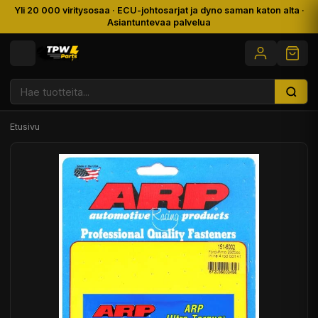
Yli 20 000 viritysosaa · ECU-johtosarjat ja dyno saman katon alta ·
Asiantuntevaa palvelua
Etusivu