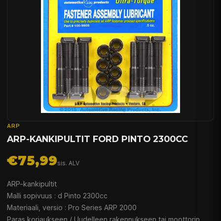
ARP
ARP-KANKIPULTIT FORD PINTO 2300CC
€75,99
sis. ALV
ARP-kankipultit
Malli sopivuus : d Pinto 2300cc
Materiaali, versio : Pro Series ARP 2000
Paras korjaukseen / Uudelleen rakennukseen tai moottorin