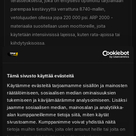
terässeoksesta, joka on erityisesti optimoitu tarjoamaan
parempaa kestävyyttä verrattuna 8740-malliin,
vetolujuuden ollessa jopa 220 000 psi. ARP 2000 -
materiaalia suositellaan usein moottoreille, joita
käytetään intensiivisissä lajeissa, kuten rata-ajoissa tai
kiihdytyskisoissa.
L19: Valmistettu "premium"-teräksestä, joka on saanut
lukuisia käsittelyjä, tarjoten huomattavasti enemmän
Tämä sivusto käyttää evästeitä
kestävyyttä kuin ARP 2000 (260 000 psi vetolujuus).
Käytämme evästeitä tarjoamamme sisällön ja mainosten
L19-materiaalia suositellaan tehokkaille moottoreille, joita
räätälöimiseen, sosiaalisen median ominaisuuksien
käytetään intensiivisissä lajeissa, kuten rata-ajoissa tai
tukemiseen ja kävijämäärämme analysoimiseen. Lisäksi
kiihdytyskisoissa. Toisin kuin ARP 2000 ja 8740, L19
jaamme sosiaalisen median, mainosalan ja analytiikka-
valmistusmateriaali ei ole ruostumaton ja vaatii tiettyjä
alan kumppaneillemme tietoja siitä, miten käytät
varotoimenpiteitä käytössä.
sivustoamme. Kumppanimme voivat yhdistää näitä
tietoja muihin tietoihin, joita olet antanut heille tai joita on