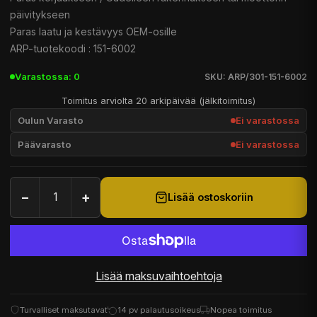
päivitykseen
Paras laatu ja kestävyys OEM-osille
ARP-tuotekoodi : 151-6002
Varastossa: 0
SKU: ARP/301-151-6002
Toimitus arviolta 20 arkipäivää (jälkitoimitus)
Oulun Varasto
Ei varastossa
Päävarasto
Ei varastossa
−
+
Lisää ostoskoriin
Lisää maksuvaihtoehtoja
Turvalliset maksutavat
14 pv palautusoikeus
Nopea toimitus