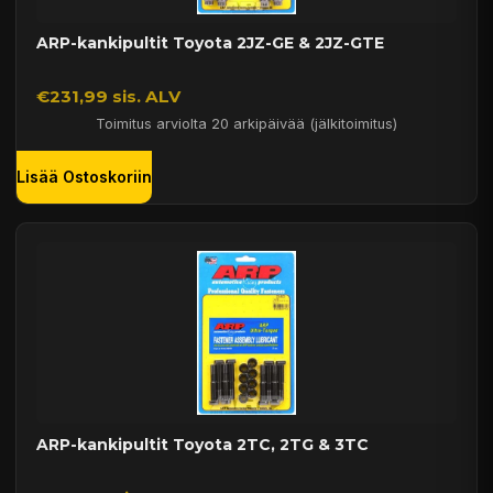
ARP-kankipultit Toyota 2JZ-GE & 2JZ-GTE
€231,99 sis. ALV
Toimitus arviolta 20 arkipäivää (jälkitoimitus)
Lisää Ostoskoriin
ARP-kankipultit Toyota 2TC, 2TG & 3TC