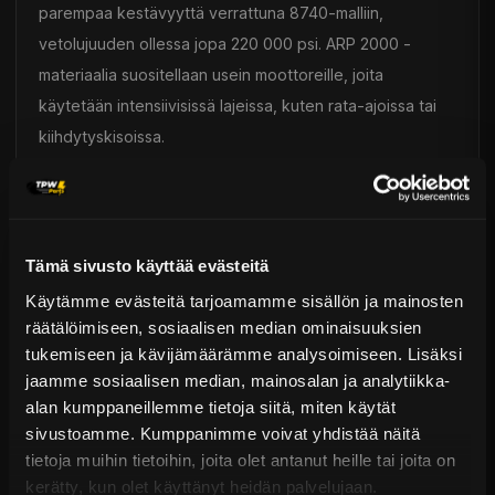
parempaa kestävyyttä verrattuna 8740-malliin,
vetolujuuden ollessa jopa 220 000 psi. ARP 2000 -
materiaalia suositellaan usein moottoreille, joita
käytetään intensiivisissä lajeissa, kuten rata-ajoissa tai
kiihdytyskisoissa.
L19: Valmistettu "premium"-teräksestä, joka on saanut
lukuisia käsittelyjä, tarjoten huomattavasti enemmän
kestävyyttä kuin ARP 2000 (260 000 psi vetolujuus).
Tämä sivusto käyttää evästeitä
L19-materiaalia suositellaan tehokkaille moottoreille, joita
Käytämme evästeitä tarjoamamme sisällön ja mainosten
käytetään intensiivisissä lajeissa, kuten rata-ajoissa tai
räätälöimiseen, sosiaalisen median ominaisuuksien
tukemiseen ja kävijämäärämme analysoimiseen. Lisäksi
kiihdytyskisoissa. Toisin kuin ARP 2000 ja 8740, L19
jaamme sosiaalisen median, mainosalan ja analytiikka-
valmistusmateriaali ei ole ruostumaton ja vaatii tiettyjä
alan kumppaneillemme tietoja siitä, miten käytät
varotoimenpiteitä käytössä.
sivustoamme. Kumppanimme voivat yhdistää näitä
tietoja muihin tietoihin, joita olet antanut heille tai joita on
Custom Age: ARP:n suunnittelema uusi seos, jolla on
kerätty, kun olet käyttänyt heidän palvelujaan.