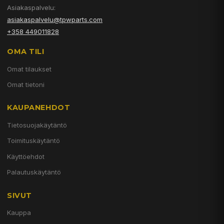
Asiakaspalvelu:
asiakaspalvelu@tpwparts.com
+358 449011828
OMA TILI
Omat tilaukset
Omat tietoni
KAUPANEHDOT
Tietosuojakäytäntö
Toimituskäytäntö
Käyttöehdot
Palautuskäytäntö
SIVUT
Kauppa