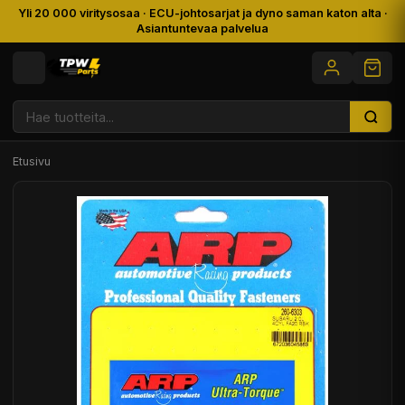
Yli 20 000 viritysosaa · ECU-johtosarjat ja dyno saman katon alta ·
Asiantuntevaa palvelua
Etusivu