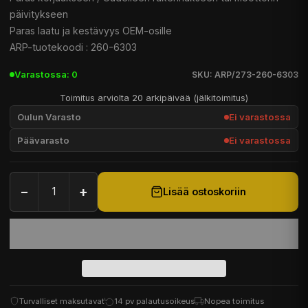
päivitykseen
Paras laatu ja kestävyys OEM-osille
ARP-tuotekoodi : 260-6303
Varastossa: 0
SKU: ARP/273-260-6303
Toimitus arviolta 20 arkipäivää (jälkitoimitus)
Oulun Varasto
Ei varastossa
Päävarasto
Ei varastossa
−
+
Lisää ostoskoriin
Turvalliset maksutavat
14 pv palautusoikeus
Nopea toimitus