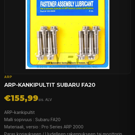
ARP
ARP-KANKIPULTIT SUBARU FA20
€155,99
sis. ALV
ARP-kankipultit
Malli sopivuus : Subaru FA20
Materiaali, versio : Pro Series ARP 2000
Paras korjaukseen / Uudelleen rakennukseen tai moottorin