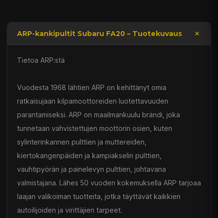
ARP-kankipultit Subaru FA20 – Tuotekuvaus
Tietoa ARP:stä
Vuodesta 1968 lähtien ARP on kehittänyt omia
ratkaisujaan kilpamoottoreiden luotettavuuden
parantamiseksi. ARP on maailmankuulu brändi, joka
tunnetaan vahvistettujen moottorin osien, kuten
sylinterinkannen pulttien ja muttereiden,
kiertokangenpäiden ja kampiakselin pulttien,
vauhtipyörän ja painelevyn pulttien, johtavana
valmistajana. Lähes 50 vuoden kokemuksella ARP tarjoaa
laajan valikoiman tuotteita, jotka täyttävät kaikkien
autoilijoiden ja virittäjien tarpeet.