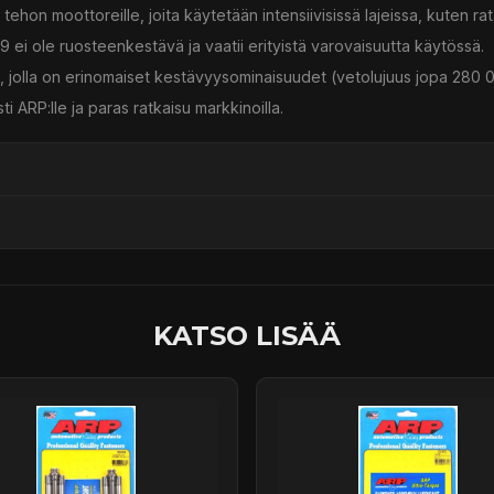
ehon moottoreille, joita käytetään intensiivisissä lajeissa, kuten rata
9 ei ole ruosteenkestävä ja vaatii erityistä varovaisuutta käytössä.
 jolla on erinomaiset kestävyysominaisuudet (vetolujuus jopa 280 0
i ARP:lle ja paras ratkaisu markkinoilla.
ssä
KATSO LISÄÄ