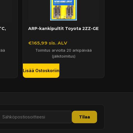
TC,
ARP-kankipultit Toyota 2ZZ-GE
€165,99 sis. ALV
vää
Toimitus arviolta 20 arkipäivää
(jälkitoimitus)
Lisää Ostoskoriin
Tilaa