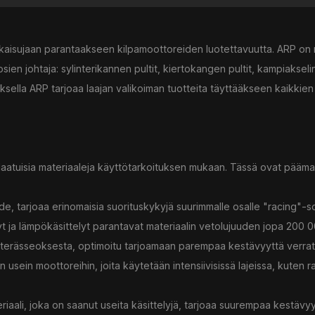
kaisujaan parantaakseen kilpamoottoreiden luotettavuutta. ARP on m
ien johtaja: sylinterikannen pultit, kiertokangen pultit, kampiakselin
sella ARP tarjoaa laajan valikoiman tuotteita täyttääkseen kaikkien a
laatuisia materiaaleja käyttötarkoituksen mukaan. Tässä ovat päämate
, tarjoaa erinomaisia suorituskykyjä suurimmalle osalle "racing"-so
yt ja lämpökäsittelyt parantavat materiaalin vetolujuuden jopa 200 00
terässeoksesta, optimoitu tarjoamaan parempaa kestävyyttä verratt
sein moottoreihin, joita käytetään intensiivisissä lajeissa, kuten rat
iaali, joka on saanut useita käsittelyjä, tarjoaa suurempaa kestäv