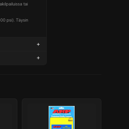
kilpailuissa tai
00 psi). Täysin