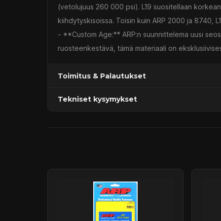
(vetolujuus 260 000 psi). L19 suositellaan korkean t
kiihdytyskisoissa. Toisin kuin ARP 2000 ja 8740, L1
- **Custom Age:** ARP:n suunnittelema uusi seos,
ruosteenkestävä, tämä materiaali on eksklusiivisest
Toimitus & Palautukset
Tekniset kysymykset
Kaupan sijainnissa olevat tuotteet 1–3 arkipäivä
Päävaraston tuotteet 7 arkipäivässä
Sähköposti:
asiakaspalvelu@tpwparts.com
Jälkitoimitustuotteet noin 20 arkipäivässä
Puhelin:
+358 449011828
Ilmainen toimitus yli 300 € tilauksiin
14 päivän palautusoikeus