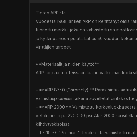
Tietoa ARP:sta
Vuodesta 1968 lähtien ARP on kehittänyt omia rat
tunnettu merkki, joka on vahvistettujen moottorinos
ja kytkinpaineen pultit... Lähes 50 vuoden kokemuk
virittäjien tarpeet.
**Materiaalit ja niiden käyttö**
ARP tarjoaa tuotteissaan laajan valikoiman korkea
- **ARP 8740 (Chromoly):** Paras hinta-laatusuhde
valmistusprosessin aikana sovelletut pintakäsittel
- **ARP 2000:** Valmistettu korkealuokkaisesta 
vetolujuus jopa 220 000 psi. ARP 2000 suositellaan u
kiihdytyskisoissa.
- **L19:** "Premium"-teräksestä valmistettu mater