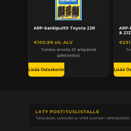
ARP-kankipultit Toyota 22R
ARP-k
& 2J
€100,99 sis. ALV
€231,
Toimitus arviolta 20 arkipäivää
To
(jälkitoimitus)
Lisää Ostoskoriin
Lisää Os
LIITY POSTITUSLISTALLE
Tarjoukset, uutuudet ja vinkit suoraan sähköpostiisi.