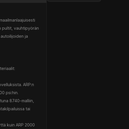
aailmanlaajuisesti
 pultit, vauhtipyörän
utoilijoiden ja
riaalit:
velluksista. ARP:n
0 psi:hin.
una 8740-malliin,
akilpailuissa tai
yyttä kuin ARP 2000