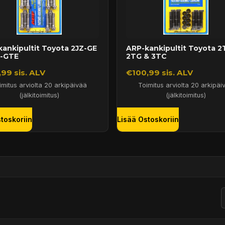
ankipultit Toyota 2JZ-GE
ARP-kankipultit Toyota 2
Z-GTE
2TG & 3TC
99 sis. ALV
€100,99 sis. ALV
imitus arviolta 20 arkipäivää
Toimitus arviolta 20 arkipäi
(jälkitoimitus)
(jälkitoimitus)
toskoriin
Lisää Ostoskoriin