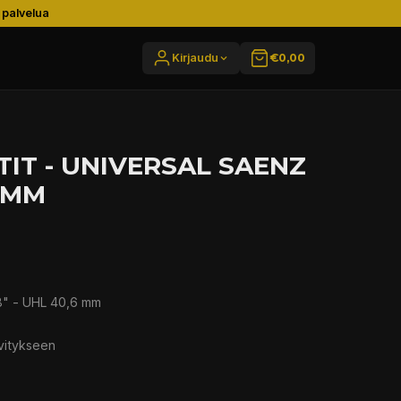
 palvelua
Kirjaudu
€0,00
IT - UNIVERSAL SAENZ
6 MM
/8" - UHL 40,6 mm
ivitykseen