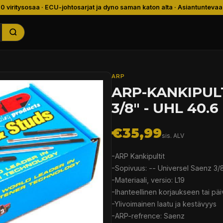
00 viritysosaa · ECU-johtosarjat ja dyno saman katon alta · Asiantuntevaa
ARP
ARP-KANKIPULT
3/8" - UHL 40.
€35,99
sis. ALV
-ARP Kankipultit
-Sopivuus: -- Universel Saenz 3
-Materiaali, versio: L19
-Ihanteellinen korjaukseen tai pä
-Ylivoimainen laatu ja kestävyys
-ARP-refrence: Saenz