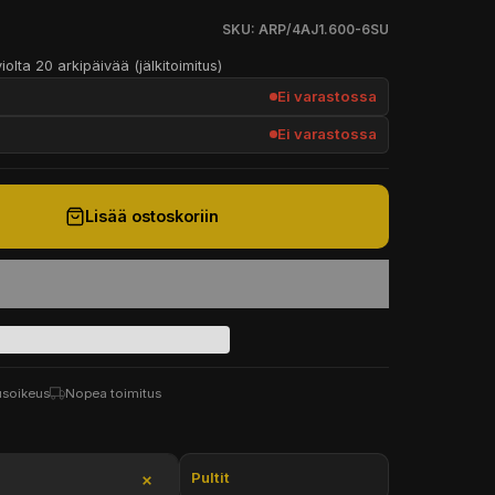
SKU: ARP/4AJ1.600-6SU
iolta 20 arkipäivää (jälkitoimitus)
Ei varastossa
Ei varastossa
Lisää ostoskoriin
usoikeus
Nopea toimitus
Pultit