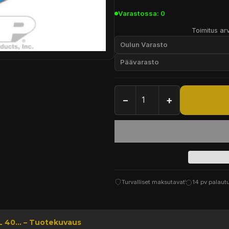
Varastossa: 0
Toimitus arv
Oulun Varasto
Päävarasto
−
+
Turvalliset maksutavat
14 pv palaut
L 40... – Tuotekuvaus