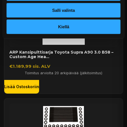
Salli valinta
Kiellä
ARP Kansipulttisarja Toyota Supra A90 3.0 B58 –
Custom Age Hea...
€1.189,99 sis. ALV
Toimitus arviolta 20 arkipäivää (jälkitoimitus)
Lisää Ostoskoriin