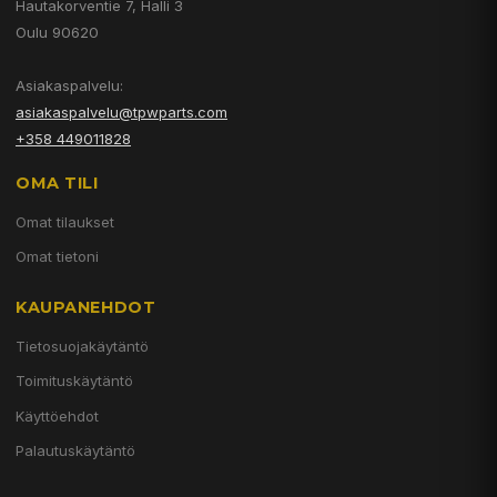
Hautakorventie 7, Halli 3
Oulu 90620
Asiakaspalvelu:
asiakaspalvelu@tpwparts.com
+358 449011828
OMA TILI
Omat tilaukset
Omat tietoni
KAUPANEHDOT
Tietosuojakäytäntö
Toimituskäytäntö
Käyttöehdot
Palautuskäytäntö