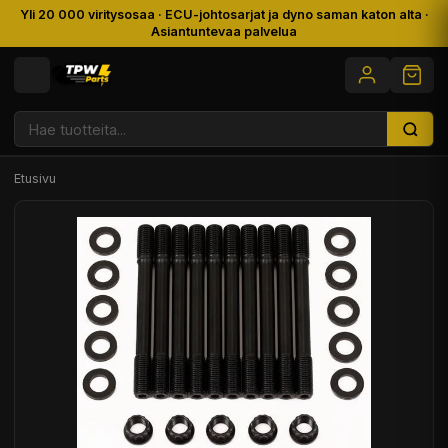
Yli 20 000 viritysosaa · ECU-johtosarjat ja dyno saman katon alta ·
Asiantuntevaa palvelua
Etusivu