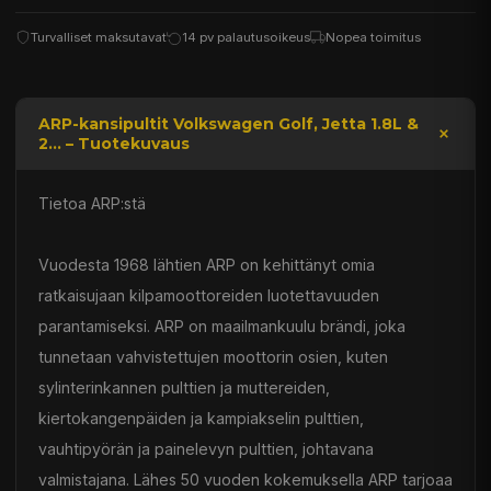
Turvalliset maksutavat
14 pv palautusoikeus
Nopea toimitus
ARP-kansipultit Volkswagen Golf, Jetta 1.8L &
2... – Tuotekuvaus
Tietoa ARP:stä
Vuodesta 1968 lähtien ARP on kehittänyt omia
ratkaisujaan kilpamoottoreiden luotettavuuden
parantamiseksi. ARP on maailmankuulu brändi, joka
tunnetaan vahvistettujen moottorin osien, kuten
sylinterinkannen pulttien ja muttereiden,
kiertokangenpäiden ja kampiakselin pulttien,
vauhtipyörän ja painelevyn pulttien, johtavana
valmistajana. Lähes 50 vuoden kokemuksella ARP tarjoaa