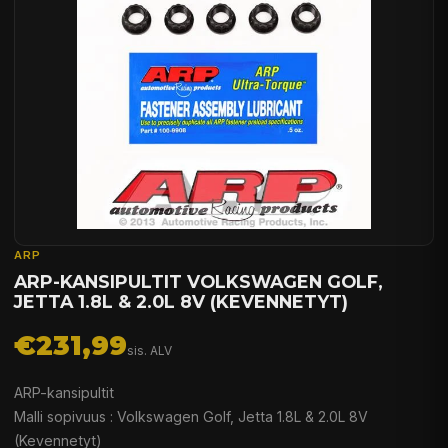
ARP
ARP-KANSIPULTIT VOLKSWAGEN GOLF,
JETTA 1.8L & 2.0L 8V (KEVENNETYT)
€231,99
sis. ALV
ARP-kansipultit
Malli sopivuus : Volkswagen Golf, Jetta 1.8L & 2.0L 8V
(Kevennetyt)