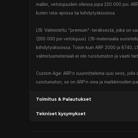
malliin, vetolujuuden ollessa jopa 220 000 psi. ARP 
kuten rata-ajoissa tai kiihdytyskisoissa.
L19: Valmistettu "premium"-teräksestä, joka on sa
(260 000 psi vetolujuus). L19-materiaalia suositella
kiihdytyskisoissa. Toisin kuin ARP 2000 ja 8740, L
valmistusmateriaali ei ole ruostumaton ja vaatii ti
Custom Age: ARP:n suunnittelema uusi seos, jolla
ruostumaton, se on ARP:n oma ja markkinoiden par
Toimitus & Palautukset
Tekniset kysymykset
Kaupan sijainnissa olevat tuotteet 1–3 arkipäivä
Päävaraston tuotteet 7 arkipäivässä
Sähköposti:
asiakaspalvelu@tpwparts.com
Jälkitoimitustuotteet noin 20 arkipäivässä