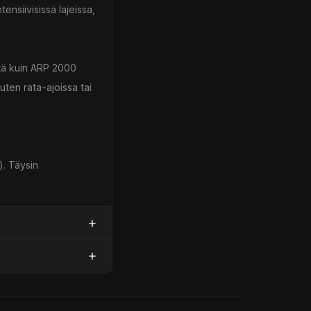
ensiivisissä lajeissa,
ttä kuin ARP 2000
kuten rata-ajoissa tai
). Täysin