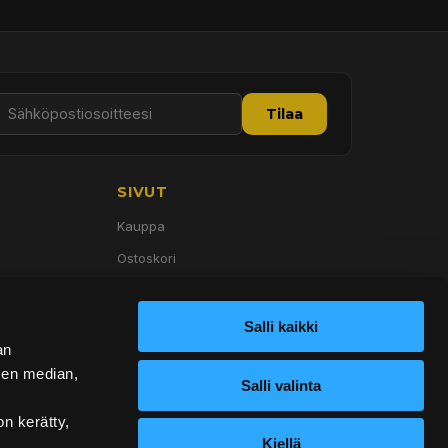
Tilaa
SIVUT
Kauppa
Ostoskori
Palvelut
Tietoa meistä
Salli kaikki
an
Yhteystiedot
sen median,
Salli valinta
on kerätty,
Kiellä