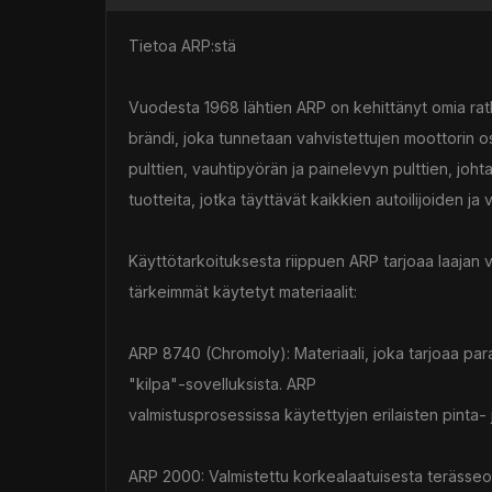
Tietoa ARP:stä
Vuodesta 1968 lähtien ARP on kehittänyt omia ra
brändi, joka tunnetaan vahvistettujen moottorin o
pulttien, vauhtipyörän ja painelevyn pulttien, jo
tuotteita, jotka täyttävät kaikkien autoilijoiden ja v
Käyttötarkoituksesta riippuen ARP tarjoaa laajan 
tärkeimmät käytetyt materiaalit:
ARP 8740 (Chromoly): Materiaali, joka tarjoaa para
"kilpa"-sovelluksista. ARP
valmistusprosessissa käytettyjen erilaisten pinta- 
ARP 2000: Valmistettu korkealaatuisesta terässeo