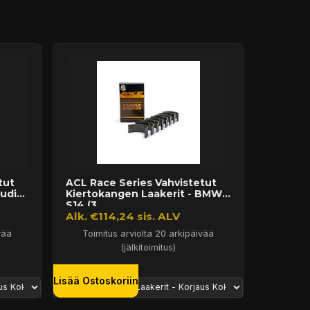
tut
ACL Race Series Vahvistetut
udi
Kiertokangen Laakerit - BMW
S14 (3...
Alk. €114,24 sis. ALV
vää
Toimitus arviolta 20 arkipäivää
(jälkitoimitus)
Lisää Ostoskoriin