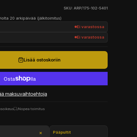
SKU: ARP/175-102-5401
iolta 20 arkipäivää (jälkitoimitus)
Ei varastossa
Ei varastossa
Lisää ostoskoriin
ää maksuvaihtoehtoja
usoikeus
Nopea toimitus
Pääpultit