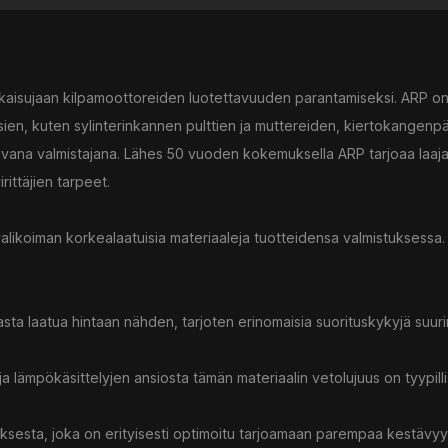
tkaisujaan kilpamoottoreiden luotettavuuden parantamiseksi. ARP o
sien, kuten sylinterinkannen pulttien ja muttereiden, kiertokangenp
htavana valmistajana. Lähes 50 vuoden kokemuksella ARP tarjoaa laaj
irittäjien tarpeet.
valikoiman korkealaatuisia materiaaleja tuotteidensa valmistuksessa
sta laatua hintaan nähden, tarjoten erinomaisia suorituskykyjä suur
ja lämpökäsittelyjen ansiosta tämän materiaalin vetolujuus on tyypill
ksesta, joka on erityisesti optimoitu tarjoamaan parempaa kestävy