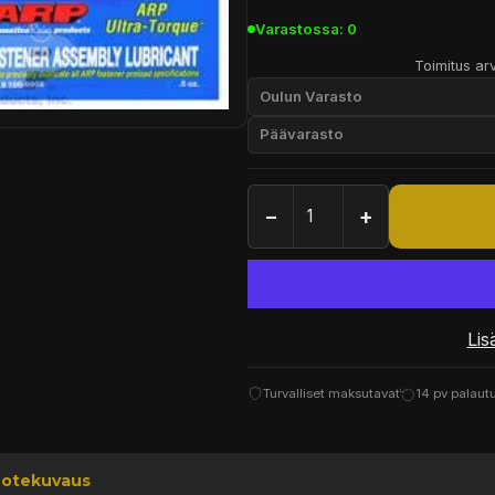
Varastossa: 0
Toimitus arv
Oulun Varasto
Päävarasto
−
+
Lis
Turvalliset maksutavat
14 pv palaut
uotekuvaus