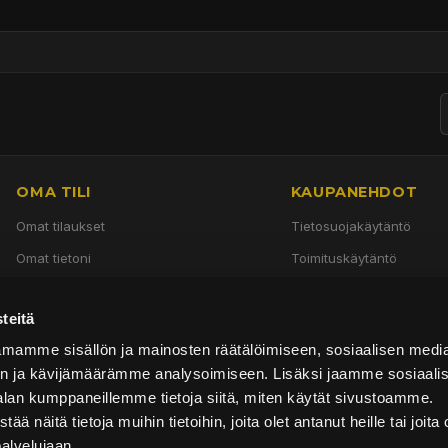
OMA TILI
KAUPANEHDOT
Omat tilaukset
Tietosuojakäytäntö
Omat tietoni
Toimituskäytäntö
Käyttöehdot
teitä
Palautuskäytäntö
mamme sisällön ja mainosten räätälöimiseen, sosiaalisen medi
n ja kävijämäärämme analysoimiseen. Lisäksi jaamme sosiaali
alan kumppaneillemme tietoja siitä, miten käytät sivustoamme.
näitä tietoja muihin tietoihin, joita olet antanut heille tai joita 
palvelujaan.