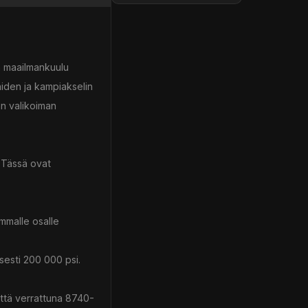
n maailmankuulu
äiden ja kampiakselin
an valikoiman
. Tässä ovat
immalle osalle
isesti 200 000 psi.
yttä verrattuna 8740-