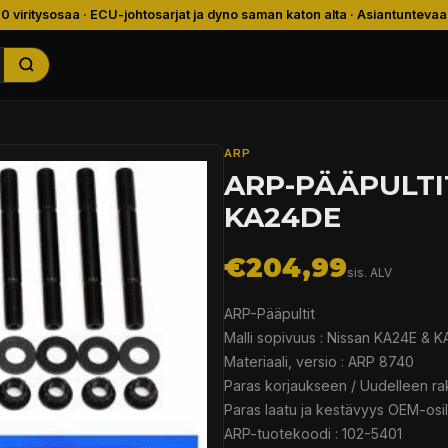
00 viritysosaa · ECU-johtosarjat ja dyno saman katon alta · Asiantuntevaa
ARP
ARP-PÄÄPULTI
KA24DE
€204,99
sis. ALV
ARP-Pääpultit
Malli sopivuus : Nissan KA24E & 
Materiaali, versio : ARP 8740
Paras korjaukseen / Uudelleen ra
Paras laatu ja kestävyys OEM-osil
ARP-tuotekoodi : 102-5401