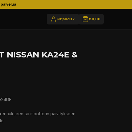
 palvelua
Kirjaudu
€0,00
T NISSAN KA24E &
KA24DE
kennukseen tai moottorin päivitykseen
le