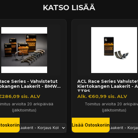
KATSO LISÄÄ
ace Series - Vahvistetut
ACL Race Series Vahviste
tokangen Laakerit - BMW
Kiertokangen Laakerit - A
.
TTRS,...
€286,09 sis. ALV
Alk. €60,99 sis. ALV
imitus arviolta 20 arkipäivää
Toimitus arviolta 20 arkipäi
(jälkitoimitus)
(jälkitoimitus)
toskoriin
Lisää Ostoskoriin