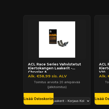
Puhelin:
+358 449011828
Ilmainen toimitus yli 300 € tilauksiin
14 päivän palautusoikeus
ACL Race Series Vahvistetut
ACL R
Kiertokangen Laakerit -
Kier
Chrysler &...
V10 ..
Alk. €58,99 sis. ALV
Alk. 
Toimitus arviolta 20 arkipäivää
To
(jälkitoimitus)
Lisää Ostoskoriin
Lisää Os