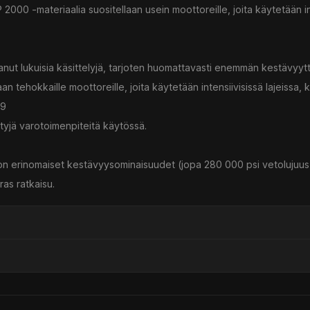
2000 -materiaalia suositellaan usein moottoreille, joita käytetään int
anut lukuisia käsittelyjä, tarjoten huomattavasti enemmän kestävyy
an tehokkaille moottoreille, joita käytetään intensiivisissä lajeissa, 
19
ettyjä varotoimenpiteitä käytössä.
 on erinomaiset kestävyysominaisuudet (jopa 280 000 psi vetolujuus
as ratkaisu.
ssä