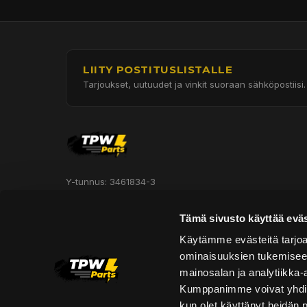
LIITY POSTITUSLISTALLE
Tarjoukset, uutuudet ja vinkit suoraan sähköpostiisi.
Y-tunnus: 3461834-3
Hautakorventie 7, Halli 3
Tämä sivusto käyttää eväs
Oulu 90620
Käytämme evästeitä tarjoa
ominaisuuksien tukemisee
Asiakaspalvelu:
mainosalan ja analytiikka-
asiakaspalvelu@tpwparts.com
Kumppanimme voivat yhdistää 
+358 449011828
kun olet käyttänyt heidän 