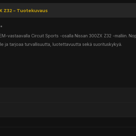
ZX Z32 – Tuotekuvaus
**
ä OEM-vastaavalla Circuit Sports -osalla Nissan 300ZX Z32 -malliin. Nop
le ja tarjoaa turvallisuutta, luotettavuutta sekä suorituskykyä.
ssä