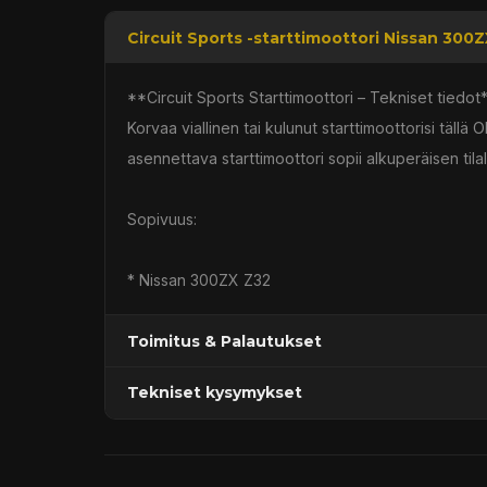
Circuit Sports -starttimoottori Nissan 300
**Circuit Sports Starttimoottori – Tekniset tiedot
Korvaa viallinen tai kulunut starttimoottorisi täll
asennettava starttimoottori sopii alkuperäisen tilal
Sopivuus:
* Nissan 300ZX Z32
Toimitus & Palautukset
Tekniset kysymykset
Kaupan sijainnissa olevat tuotteet 1–3 arkipäivä
Päävaraston tuotteet 7 arkipäivässä
Sähköposti:
asiakaspalvelu@tpwparts.com
Jälkitoimitustuotteet noin 20 arkipäivässä