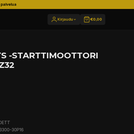
 palvelua
Kirjaudu
€0,00
TS -STARTTIMOOTTORI
Z32
0DETT
23300-30P16