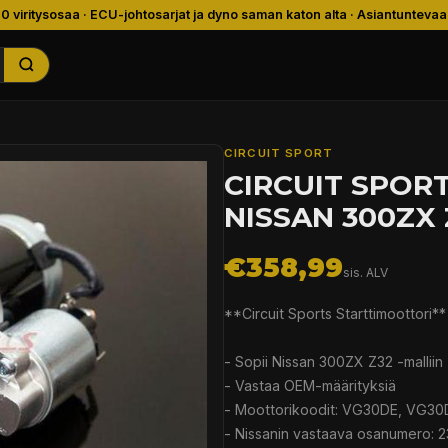
00 viritysosaa · ECU-johtosarjat ja dyno saman katon alta · Asiantuntevaa
CIRCUIT SPORT
CIRCUIT SPOR
NISSAN 300ZX 
€358,99
sis. ALV
**Circuit Sports Starttimoottori**
- Sopii Nissan 300ZX Z32 -malliin
- Vastaa OEM-määrityksiä
- Moottorikoodit: VG30DE, VG3
- Nissanin vastaava osanumero: 