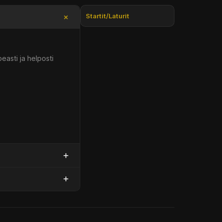
Startit/Laturit
easti ja helposti