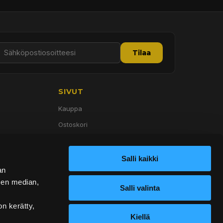
Tilaa
SIVUT
Kauppa
Ostoskori
Palvelut
Tietoa meistä
Salli kaikki
an
Yhteystiedot
sen median,
Salli valinta
on kerätty,
Kiellä