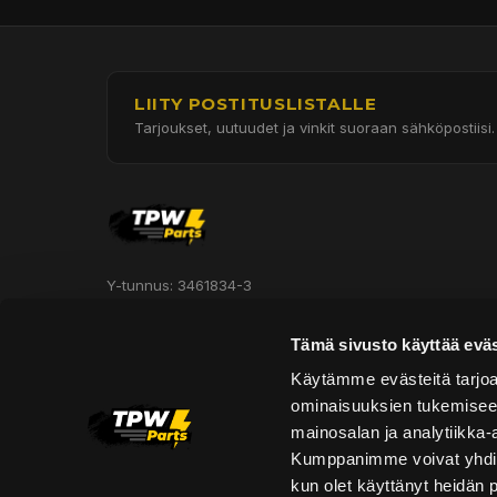
LIITY POSTITUSLISTALLE
Tarjoukset, uutuudet ja vinkit suoraan sähköpostiisi.
Y-tunnus: 3461834-3
Hautakorventie 7, Halli 3
Tämä sivusto käyttää eväs
Oulu 90620
Käytämme evästeitä tarjoa
ominaisuuksien tukemisee
Asiakaspalvelu:
mainosalan ja analytiikka-
asiakaspalvelu@tpwparts.com
Kumppanimme voivat yhdistää 
+358 449011828
kun olet käyttänyt heidän 