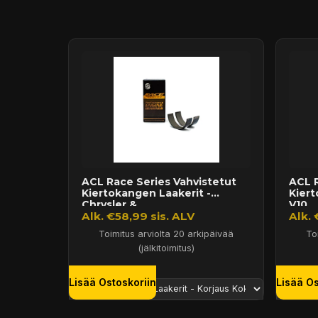
Puhelin:
+358 449011828
Ilmainen toimitus yli 300 € tilauksiin
14 päivän palautusoikeus
ACL Race Series Vahvistetut
ACL R
Kiertokangen Laakerit -
Kier
Chrysler &...
V10 ..
Alk. €58,99 sis. ALV
Alk. 
Toimitus arviolta 20 arkipäivää
To
(jälkitoimitus)
Lisää Ostoskoriin
Lisää Os