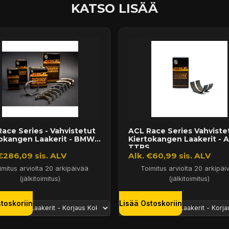
KATSO LISÄÄ
ace Series - Vahvistetut
ACL Race Series Vahviste
tokangen Laakerit - BMW
Kiertokangen Laakerit - A
.
TTRS,...
€286,09 sis. ALV
Alk. €60,99 sis. ALV
imitus arviolta 20 arkipäivää
Toimitus arviolta 20 arkipäi
(jälkitoimitus)
(jälkitoimitus)
toskoriin
Lisää Ostoskoriin