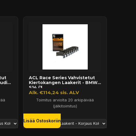
tut
ACL Race Series Vahvistetut
udi
Kiertokangen Laakerit - BMW
S14 (3...
Alk. €114,24 sis. ALV
vää
Toimitus arviolta 20 arkipäivää
(jälkitoimitus)
Lisää Ostoskoriin