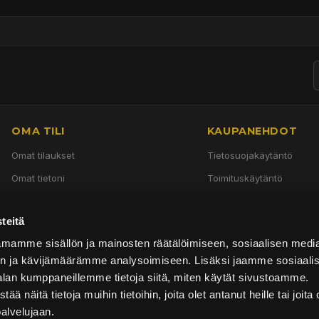
OMA TILI
KAUPANEHDOT
Omat tilaukset
Tietosuojakäytäntö
Omat tietoni
Toimituskäytäntö
Käyttöehdot
teitä
Palautuskäytäntö
mamme sisällön ja mainosten räätälöimiseen, sosiaalisen medi
n ja kävijämäärämme analysoimiseen. Lisäksi jaamme sosiaali
alan kumppaneillemme tietoja siitä, miten käytät sivustoamme.
näitä tietoja muihin tietoihin, joita olet antanut heille tai joita 
palvelujaan.