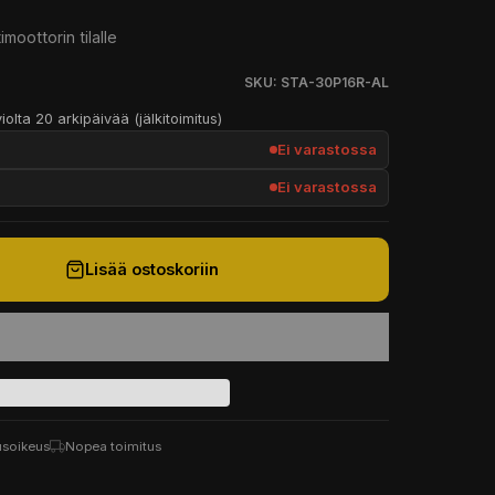
imoottorin tilalle
SKU: STA-30P16R-AL
iolta 20 arkipäivää (jälkitoimitus)
Ei varastossa
Ei varastossa
Lisää ostoskoriin
usoikeus
Nopea toimitus