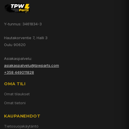
Y-tunnus: 3461834-3
Hautakorventie 7, Halli 3
Oulu 90620
Asiakaspalvelu:
asiakaspalvelu@tpwparts.com
+358 449011828
OMA TILI
Omat tilaukset
Omat tietoni
KAUPANEHDOT
Tietosuojakäytäntö