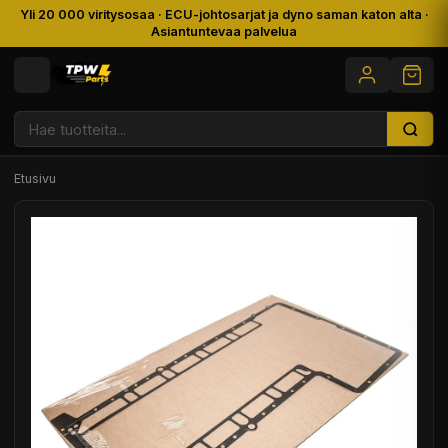
Yli 20 000 viritysosaa · ECU-johtosarjat ja dyno saman katon alta ·
Asiantuntevaa palvelua
Etusivu