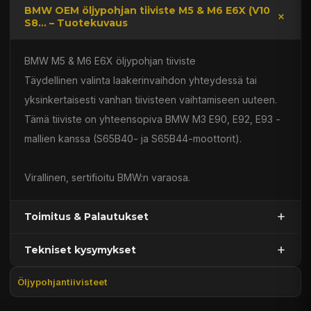
BMW OEM öljypohjan tiiviste M5 & M6 E6X (V10
S8... – Tuotekuvaus
BMW M5 & M6 E6X öljypohjan tiiviste
Täydellinen valinta laakerinvaihdon yhteydessä tai
yksinkertaisesti vanhan tiivisteen vaihtamiseen uuteen.
Tämä tiiviste on yhteensopiva BMW M3 E90, E92, E93 -
mallien kanssa (S65B40- ja S65B44-moottorit).
Virallinen, sertifioitu BMW:n varaosa.
Toimitus & Palautukset
Tekniset kysymykset
Kaupan sijainnissa olevat tuotteet 1–3 arkipäivässä
Päävaraston tuotteet 7 arkipäivässä
Öljypohjantiivisteet
Sähköposti:
asiakaspalvelu@tpwparts.com
Jälkitoimitustuotteet noin 20 arkipäivässä