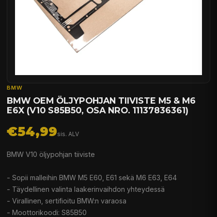
BMW
BMW OEM ÖLJYPOHJAN TIIVISTE M5 & M6
E6X (V10 S85B50, OSA NRO. 11137836361)
€54,99
sis. ALV
BMW V10 öljypohjan tiiviste
- Sopii malleihin BMW M5 E60, E61 sekä M6 E63, E64
- Täydellinen valinta laakerinvaihdon yhteydessä
- Virallinen, sertifioitu BMW:n varaosa
- Moottorikoodi: S85B50