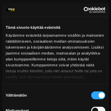
Puhelin:
+358 449011828
Ilmainen toimitus yli 300 € tilauksiin
14 päivän palautusoikeus
KATSO LISÄÄ
Tämä sivusto käyttää evästeitä
Käytämme evästeitä tarjoamamme sisällön ja mainosten
räätälöimiseen, sosiaalisen median ominaisuuksien
tukemiseen ja kävijämäärämme analysoimiseen. Lisäksi
jaamme sosiaalisen median, mainosalan ja analytiikka-
alan kumppaneillemme tietoja siitä, miten käytät
sivustoamme. Kumppanimme voivat yhdistää näitä
tietoja muihin tietoihin, joita olet antanut heille tai joita on
ACL Race Series Vahvistetut Kiertokangen
kerätty, kun olet käyttänyt heidän palvelujaan.
Laakerit - Chrysler &...
Alk. €58,99 sis. ALV
Suostumuksen
Välttämätön
Toimitus arviolta 20 arkipäivää (jälkitoimitus)
valinta
Lisää Ostoskoriin
Mieltymykset