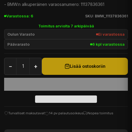
- BMW:n alkuperäinen varaosanumero: 11137836361
Varastossa: 6
SKU: BMW_11137836361
Toimitus arviolta 7 arkipäivää
Oulun Varasto
Ei varastossa
Päävarasto
6 kpl varastossa
−
+
Lisää ostoskoriin
Turvalliset maksutavat
14 pv palautusoikeus
Nopea toimitus