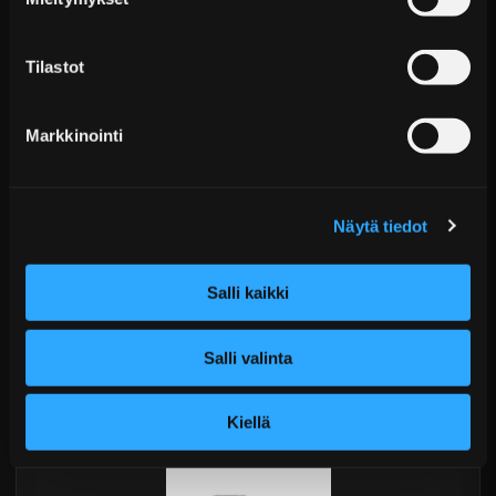
Tilastot
Markkinointi
Näytä tiedot
ACL Race Series - Vahvistetut Kiertokangen
Laakerit - BMW V10 ...
Salli kaikki
Alk. €286,09 sis. ALV
Toimitus arviolta 20 arkipäivää (jälkitoimitus)
Salli valinta
Lisää Ostoskoriin
Kiellä